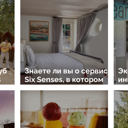
ay по
вид куркумы,
вр
обнаруженный на его
территории
уб
Знаете ли вы о сервисе
Эк
s
Six Senses, в котором
ин
не бывает мелочей
уд
лие
ла
ку
Ho