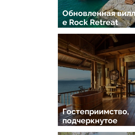
Обновленная вилл
e Rock Retreat
курорта Six Sense
Ninh Van Bay вбли
Нячанга
Гостеприимство,
подчеркнутое
скидками курорта 