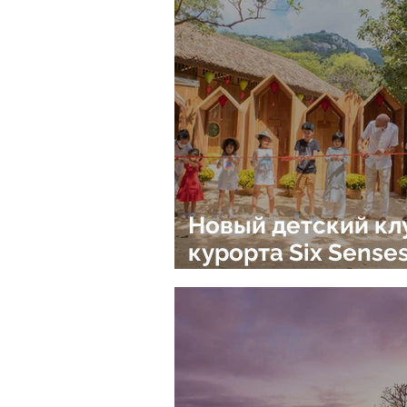
Senses Ninh Van B
Вьетнаме
Новый детский кл
курорта Six Sense
Ninh Van Bay во
Вьетнаме – изоби
увлекательных
приключений