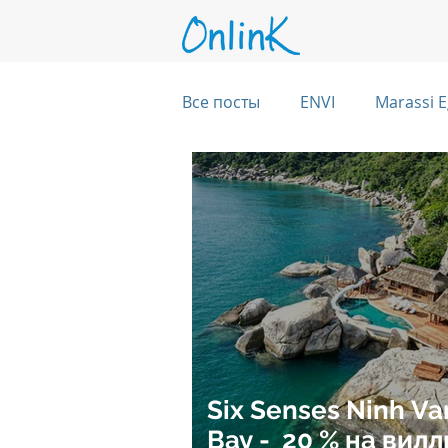
Все посты
ENVI
Marassi E
Six Senses Kanuhura, Maldive
Six Senses Kaplankaya, Turkey
Six Senses Rome, Italy
Si
Six Senses Ninh Va
Six Senses CransMontana Swi
Bay - 20 % на вил