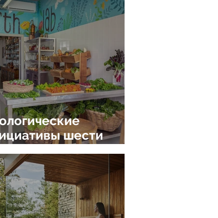
емени и света
ологические
ициативы шести
ивительных
бораторий Earth Lab
рортов Six Senses
tels Resorts