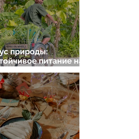
ус природы:
тойчивое питание на
рортах Six Senses