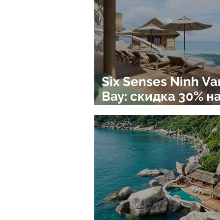
Six Senses Ninh Va
Bay: скидка 30% н
незабываемые
впечатления!