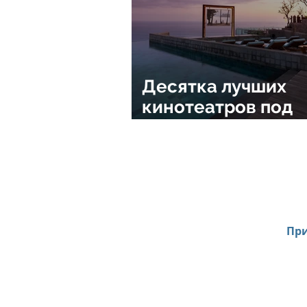
Десятка лучших
кинотеатров под
открытым небом о
Senses Hotels Reso
Spas
При