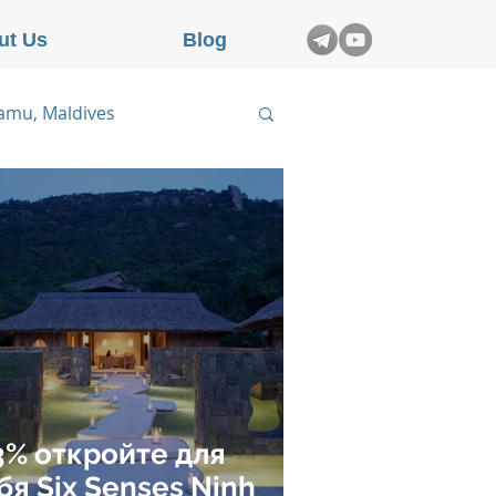
ut Us
Blog
aamu, Maldives
n Dao, Vietnam
chevel, France
3% откройте для
бя Six Senses Ninh