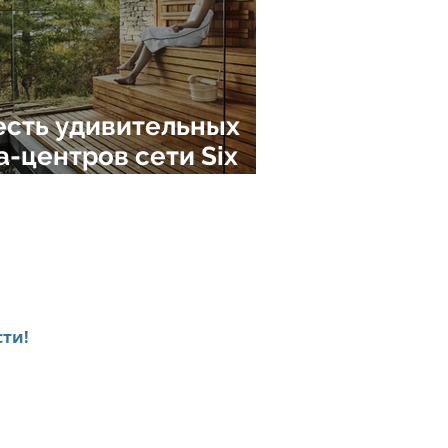
сть удивительных
а-центров сети Six
nses Hotels Resorts
as
ти!