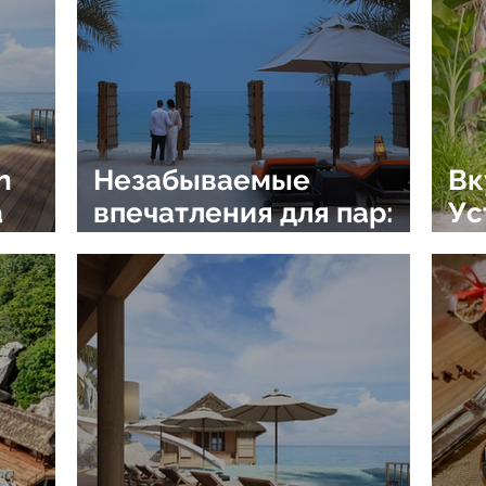
n
Незабываемые
Вк
а
впечатления для пар:
Ус
романтические
ку
курорты Six Senses