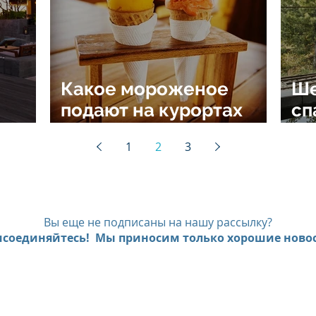
Какое мороженое
Ше
подают на курортах
сп
т Six
сети Six Senses
Se
1
2
3
rts
Sp
Вы еще не подписаны на нашу рассылку?
соединяйтесь! Мы приносим только хорошие новос