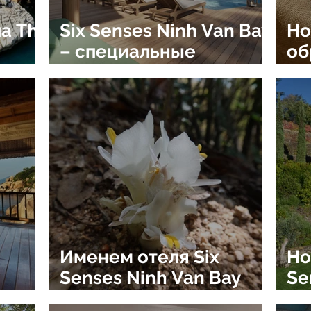
а Th
Six Senses Ninh Van Bay
Но
– специальные
об
s
предложения 2024 для
Se
зи
вас и вашего лучшего
Вь
отпуска
Именем отеля Six
Но
Senses Ninh Van Bay
Se
Six
назван новый редкий
пр