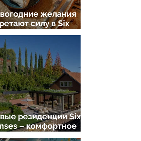
вогодние желания
ретают силу в Six
nses Ninh Van Bay,
етнам, Нячанг
вые резиденции Six
nses – комфортное
остранство воздуха,