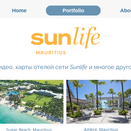
Home
Portfolio
Abo
Sun Resorts
идео, карты отелей сети
Sunlife
и многое друг
Ambre, Mauritius
Sugar Beach, Mauritius