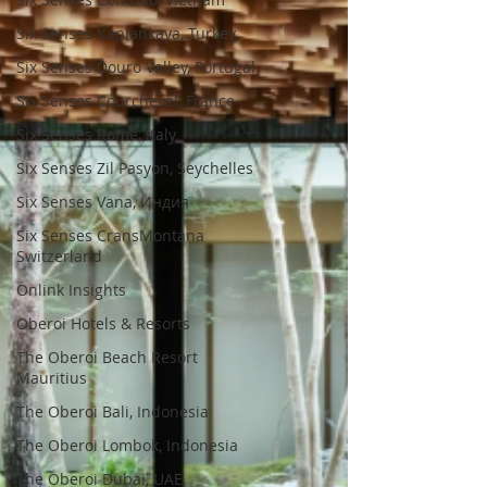
Six Senses Kaplankaya, Turkey
Six Senses Douro Valley, Portugal
Six Senses Courchevel, France
Six Senses Rome, Italy
Six Senses Zil Pasyon, Seychelles
Six Senses Vana, Индия
Six Senses CransMontana
Switzerland
Onlink Insights
Oberoi Hotels & Resorts
The Oberoi Beach Resort
Mauritius
The Oberoi Bali, Indonesia
The Oberoi Lombok, Indonesia
The Oberoi Dubai, UAE