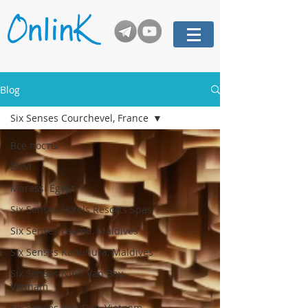
Blog
Six Senses Courchevel, France
Все посты
ENVI
Marassi Egypt
Six Senses Hotels Resorts Spas
Six Senses Laamu, Maldives
Six Senses Kanuhura, Maldives
Six Senses Ninh Van Bay,
Vietnam
Six Senses Con Dao, Vietnam