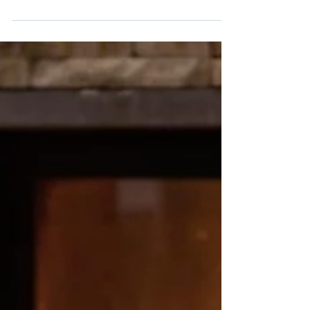
Courchevel 2025 - 2026
Почувствуйте настоящую магию Альп,
отправившись в незабываемое
путешествие в жемчужину Французских
Альп — Куршевель. Six Senses
Residences Courchevel готовы сделать
ваш отдых еще более ярким и
выгодным с помощью эксклюзивных
спецпредложений.* Чтобы ваш отдых
был не только незабываемым, но и
выгодным, Six Senses Residences
Courchevel подготовили специальные
условия для раннего бронирования и
длительного пребывания, с периодом
действия: с 5 декабря 2025 года по 7
апреля 2026 г