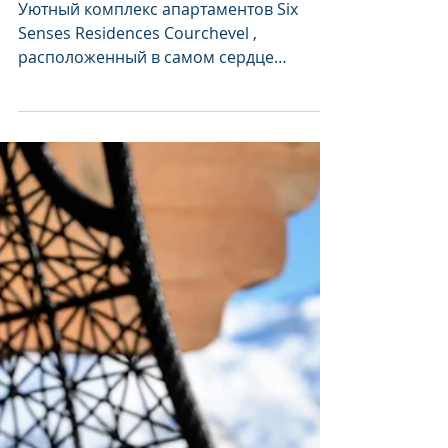
Six Senses Residences C
ourchevel: Привилегии
раннего бронирования
и длительного
проживания в сезоне
2025/2026
Уютный комплекс апартаментов Six
Senses Residences Courchevel ,
расположенный в самом сердце
знаменитого французского
альпийского...