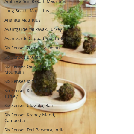
Ambre a Sun Resort, Mauritius
Long Beach, Mauritius
Anahita Mauritius
Avantgarde Yalıkavak, Turkey
Avantgarde Cappadocia, Turkey
Six Senses Zighy Bay, Oman
Six Senses Bhutan
Six Senses Qing Cheng
Mountain
Six Senses Ibiza
Six Senses Kocatas Mansions,
Turkey
Six Senses Uluwatu, Bali
Six Senses Krabey Island,
Cambodia
Six Senses Fort Barwara, India