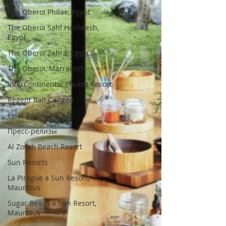
The Oberoi Philae, Egypt
The Oberoi Sahl Hasheesh,
Egypt
The Oberoi Zahra, Egypt
The Oberoi, Marrakech
InterContinental Phuket Resort
Regent Bali Canggu
Eclat Beijing
Пресс-релизы
Al Zorah Beach Resort
Sun Resorts
La Pirogue a Sun Resort,
Mauritius
Sugar Beach a Sun Resort,
Mauritius