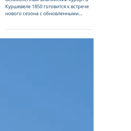
обновленные завтраки
и персональные
батлеры для
апартаментов на 4 и 5
спален
Великолепный альпийский курорт в
Куршевеле 1850 готовится к встрече
нового сезона с обновленными
эксклюзивными услугами для самого
персонализированного отдыха. В самом
сердце знаменитого Куршевеля 1850 Six
Senses Residences Courchevel
приглашает гостей в предстоящий
зимний сезон. Курортный комплекс,
предлагающий комфортные
апартаменты с двумя, тремя, четырьмя
и пятью спальнями, дарит уединенность