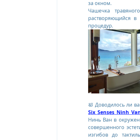
за окном. 
Чашечка травяног
растворяющийся в 
процедур.
Six Senses Ninh Va
Нинь Ван в окружен
совершенного эстет
изгибов до тактил