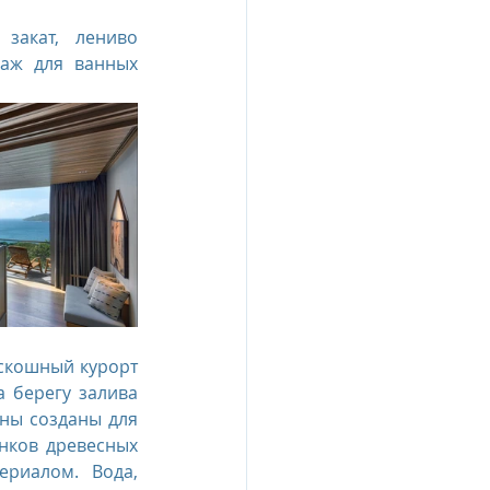
акат, лениво 
аж для ванных 
🛀 Доводилось ли вам купаться в деревянной ванной? Если нет, посетите роскошный курорт 
 берегу залива 
ны созданы для 
нков древесных 
риалом. Вода, 