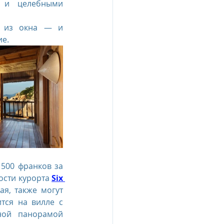
 и целебными 
а из окна — и 
е.
500 франков за 
ости курорта 
Six 
я, также могут 
тся на вилле с 
ой панорамой 