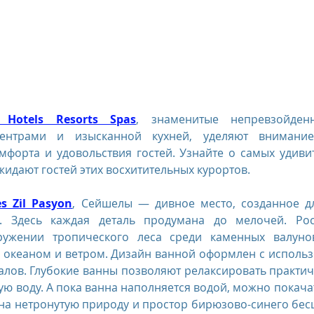
us
The Oberoi Bali, Indonesia
The Oberoi Lombok, Indon
Oberoi Philae, Egypt
The Oberoi Sahl Hasheesh, Egypt
Th
 Hotels Resorts Spas
, знаменитые непревзойденн
ентрами и изысканной кухней, уделяют внимание 
rContinental Phuket Resort
Regent Bali Canggu
Eclat Bei
мфорта и удовольствия гостей. Узнайте о самых удиви
жидают гостей этих восхитительных курортов.
es Zil Pasyon
, Сейшелы — дивное место, созданное дл
esorts
 Здесь каждая деталь продумана до мелочей. Рос
ужении тропического леса среди каменных валунов
океаном и ветром. Дизайн ванной оформлен с использ
лов. Глубокие ванны позволяют релаксировать практич
ую воду. А пока ванна наполняется водой, можно покачат
а нетронутую природу и простор бирюзово-синего бес