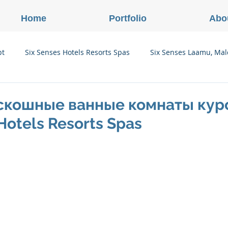
Home
Portfolio
Abo
pt
Six Senses Hotels Resorts Spas
Six Senses Laamu, Mal
Six Senses Ninh Van Bay, Vietnam
Six Senses Con Dao, Vi
скошные ванные комнаты кур
Hotels Resorts Spas
Six Senses Douro Valley, Portugal
Six Senses Courchevel, F
enses Zil Pasyon, Seychelles
Six Senses Vana, Индия
rland
Onlink Insights
Oberoi Hotels & Resorts