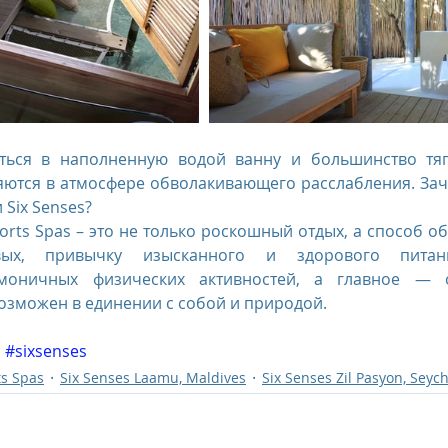
иться в наполненную водой ванну и большинство тяг
ются в атмосфере обволакивающего расслабления. Заче
 Six Senses?
sorts Spas – это не только роскошный отдых, а способ о
вых, привычку изысканного и здорового питания
моничных физических активностей, а главное — о
озможен в единении с собой и природой.
#sixsenses
ts Spas
Six Senses Laamu, Maldives
Six Senses Zil Pasyon, Seych