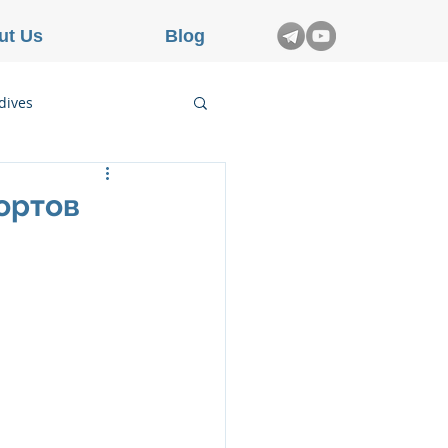
ut Us
Blog
dives
etnam
ортов
rance