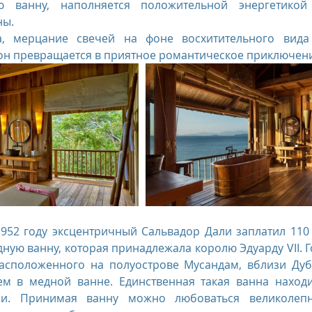
ю ванну, наполняется положительной энергетикой
ны.
а, мерцание свечей на фоне восхитительного вид
н превращается в приятное романтическое приключени
1952 году эксцентричный Сальвадор Дали заплатил 110 
ую ванну, которая принадлежала королю Эдуарду VII. Г
расположенного на полуострове Мусандам, вблизи Дуба
ем в медной ванне. Единственная такая ванна находи
ми. Принимая ванну можно любоваться великолепн