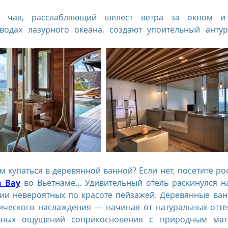
о чая, расслабляющий шелест ветра за окном и з
водах лазурного океана, создают упоительный антур
n Bay
 во Вьетнаме… Удивительный отель раскинулся на
ии невероятных по красоте пейзажей. Деревянные ван
ического наслаждения — начиная от натуральных отте
ьных ощущений соприкосновения с природным мате