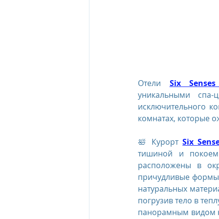
The Oberoi Beach Resort Mauriti
The Oberoi Dubai, UAE
The 
Отели 
Six Senses
уникальными спа-ц
The Oberoi, Marrakech
Inte
исключительного ко
комнатах, которые о
🛀 Курорт 
Six Sens
Al Zorah Beach Resort
Sun R
тишиной и покоем.
расположены в окр
причудливые формы 
натуральных материа
погрузив тело в тепл
панорамным видом н