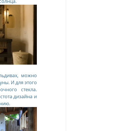
солнца.
ьдивах, можно 
ы. И для этого 
чного стекла. 
тота дизайна и 
нию.