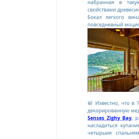
набранная в таку
свойствами древеси
Бокал легкого вин
повседневный моцио
🛀 Известно, что в 
декорированную медн
Senses Zighy Bay
, 
насладиться купани
четырьмя спальня