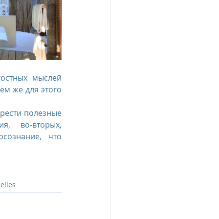
остных мыслей 
м же для этого 
брести полезные 
, во-вторых, 
сознание, что 
elles