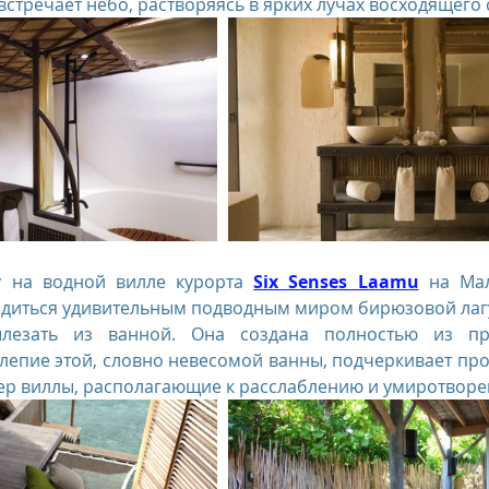
встречает небо, растворяясь в ярких лучах восходящего 
 на водной вилле курорта 
Six Senses Laamu
 на Мал
диться удивительным подводным миром бирюзовой лагун
лезать из ванной. Она создана полностью из про
лепие этой, словно невесомой ванны, подчеркивает прос
ер виллы, располагающие к расслаблению и умиротворе