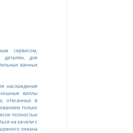
esia
e Oberoi Zahra, Egypt
ым сервисом, 
деталям, для 
jing
Пресс-релизы
тельных ванных 
я наслаждения 
кошные виллы  
, отесанных в 
ованием только 
ески полностью 
ься на качели с 
шумного океана 