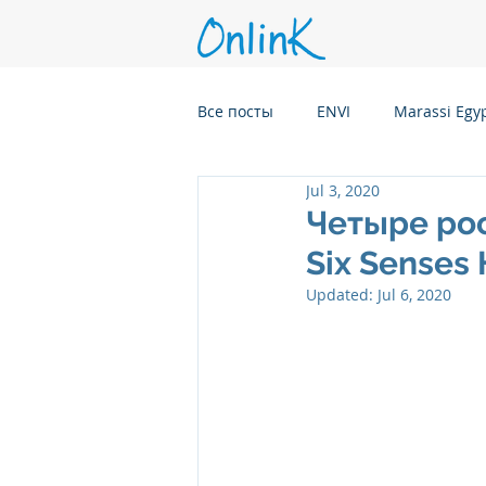
Все посты
ENVI
Marassi Egy
Jul 3, 2020
Six Senses Kanuhura, Maldives
Четыре ро
Six Senses 
Six Senses Kaplankaya, Turkey
Updated:
Jul 6, 2020
Six Senses Rome, Italy
Six S
Six Senses CransMontana Switze