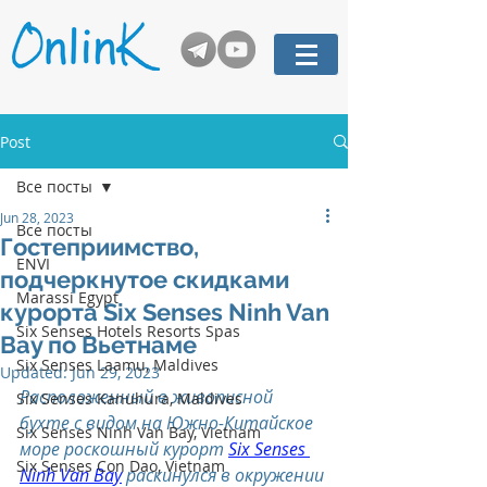
Post
Все посты
Jun 28, 2023
Все посты
Гостеприимство,
ENVI
подчеркнутое скидками
Marassi Egypt
курорта Six Senses Ninh Van
Six Senses Hotels Resorts Spas
Bay по Вьетнаме
Six Senses Laamu, Maldives
Updated:
Jun 29, 2023
Расположенный в живописной 
Six Senses Kanuhura, Maldives
бухте с видом на Южно-Китайское 
Six Senses Ninh Van Bay, Vietnam
море роскошный курорт 
Six Senses 
Six Senses Con Dao, Vietnam
Ninh Van Bay
 раскинулся в окружении 