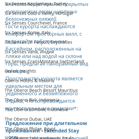
Six Senses Kaplankaya, Turkey
впечатляющих холмов, покрытых 
тропическим лесом и уютных 
Six Senses Douro Valley, Portugal
белоснежных пляжей.
Six Senses Courchevel, France
Гости курорта наслаждаются 
Six Senses Rome, Italy
комфортом просторных вилл, с 
террасой и собственным 
Six Senses Zil Pasyon, Seychelles
бассейном, расположенных на 
Six Senses Vana, Индия
пляже или над водой на склоне 
Six Senses CransMontana Switzerland
горы, предлагая панорамный вид 
на море.
Onlink Insights
Пространство курорта является 
Oberoi Hotels & Resorts
идеальным местом для 
The Oberoi Beach Resort Mauritius
уединенного и безмятежного 
The Oberoi Bali, Indonesia
отдыха, что сопровождается 
круглогодичными скидками*:
The Oberoi Lombok, Indonesia
The Oberoi Dubai, UAE
Предложение при длительном 
The Oberoi Philae, Egypt
проживании - Extended Stay
- 25% 
при проживании от 4 ночей
The Oberoi Sahl Hasheesh, Egypt