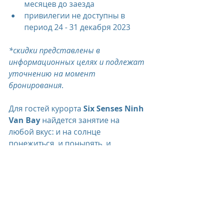
месяцев до заезда
привилегии не доступны в 
период 24 - 31 декабря 2023
*скидки представлены в 
информационных целях и подлежат 
уточнению на момент 
бронирования
.
Для гостей курорта 
Six Senses Ninh 
Van Bay 
найдется занятие на 
любой вкус: и на солнце 
понежиться, и понырять, и 
исследовать джунгли, и поправить 
здоровье целебными процедурами 
и насладиться изысканными 
блюдами..