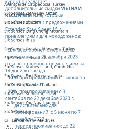
курорт предлагает 
Avantgarde Cappadocia, Turkey
дополнительные скидки 
VIETNAM 
Six Senses Zighy Bay, Oman
RECONNECTION
, которые 
комбинируются с предложениями 
Six Senses Bhutan
Extended Stay, Sweet 16 и 
Six Senses Qing Cheng Mountain
привилегиями для молодоженов:
Six Senses Ibiza
Six Senses Kocatas Mansions, Turkey
• Для всех броней с периодом 
проживания до 22 декабря 2023 
Six Senses Uluwatu, Bali
года выполненных не мене, чем за 
Six Senses Krabey Island, Cambodia
14 дней до заезда
Six Senses Fort Barwara, India
-
 10 %
 при проживании с 1 июня по 
2 сентября 2023 г.
Six Senses Samui, Thailand
- 20% 
 при проживании с 3 
Six Senses Shaharut, Israel
сентября по 22 декабря 2023 г.
Six Senses Yao Noi, Thailand
действительно для 
Six Senses Fiji
бронирований: с 5 июня по 7 
декабря 2023 г.
Gili Lankanfushi, Maldives
период проживания: до 22 