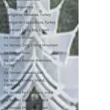
Anahita Mauritius
Avantgarde Yalıkavak, Turkey
Avantgarde Cappadocia, Turkey
Six Senses Zighy Bay, Oman
Six Senses Bhutan
Six Senses Qing Cheng Mountain
Six Senses Ibiza
Six Senses Kocatas Mansions,
Turkey
Six Senses Uluwatu, Bali
Six Senses Krabey Island,
Cambodia
Six Senses Fort Barwara, India
Six Senses Samui, Thailand
Six Senses Shaharut, Israel