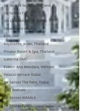
Six Senses Yao Noi, Thailand
Six Senses Fiji
Gili Lankanfushi, Maldives
Desa Potato Head
Erth, UAE
Rayavadee, Krabi, Thailand
Pimalai Resort & Spa, Thailand
Icaterina DMC
Evason Ana Mandara, Vietnam
Palazzo Versace Dubai
Six Senses The Palm, Dubai
OKU Bodrum
Six Senses AMAALA
Six Senses Kyoto