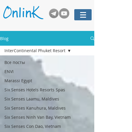
Blog
InterContinental Phuket Resort
Все посты
ENVI
Marassi Egypt
Six Senses Hotels Resorts Spas
Six Senses Laamu, Maldives
Six Senses Kanuhura, Maldives
Six Senses Ninh Van Bay, Vietnam
Six Senses Con Dao, Vietnam