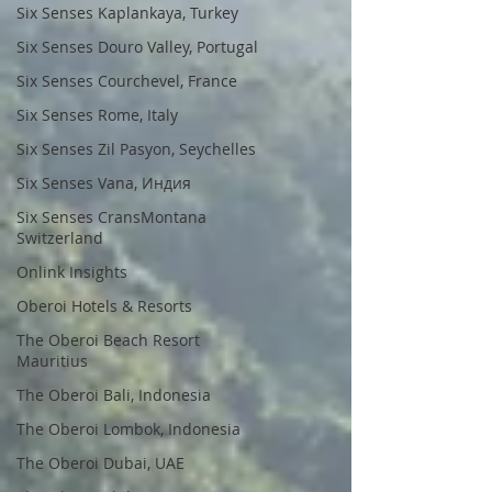
Six Senses Kaplankaya, Turkey
Six Senses Douro Valley, Portugal
Six Senses Courchevel, France
Six Senses Rome, Italy
Six Senses Zil Pasyon, Seychelles
Six Senses Vana, Индия
Six Senses CransMontana
Switzerland
Onlink Insights
Oberoi Hotels & Resorts
The Oberoi Beach Resort
Mauritius
The Oberoi Bali, Indonesia
The Oberoi Lombok, Indonesia
The Oberoi Dubai, UAE