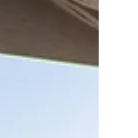
тарифов Период бронирования: до 31
июля 2026 г. Период проживания: 1
июля – 31 августа 2026 г. Предложение
распространяется на следующие
категории номеров: Classic Pool View
room, Classic Mountain View room,
Premium Club Lounge Access Pool View,
Premium Club Lounge Access Ocean View,