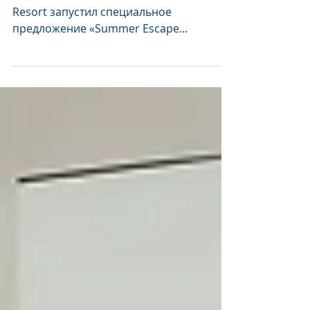
от InterContinental
Phuket Resort «Summer
Escape Promotion»
Великолепный InterContinental Phuket
Resort запустил специальное
предложение «Summer Escape
Promotion», которой сделает отдых на
острове улыбок особенно
незабываемым. от - 40 % до - 45 % в
зависимости от категории виллы: -
Classic Pool View Room - Classic Mountain
View Room - Premium Club Lounge Access
Pool View - Premium Club Lounge Access
Ocean View - Lagoon Villa Pool Access
Club Lounge Access Период
бронирования и проживания: до 30
июня 2026 года. 📌 Предложение