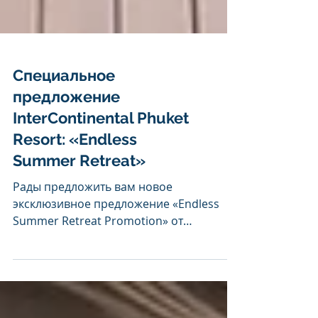
Специальное
предложение
InterContinental Phuket
Resort: «Endless
Summer Retreat»
Рады предложить вам новое
эксклюзивное предложение «Endless
Summer Retreat Promotion» от
роскошного курорта InterContinental
Phuket Resort : ## Условия предложения
До - 40% от стандартных онлайн-