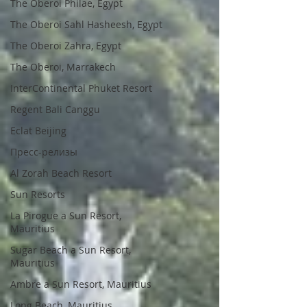
The Oberoi Philae, Egypt
The Oberoi Sahl Hasheesh, Egypt
The Oberoi Zahra, Egypt
The Oberoi, Marrakech
InterContinental Phuket Resort
Regent Bali Canggu
Eclat Beijing
Пресс-релизы
Al Zorah Beach Resort
Sun Resorts
La Pirogue a Sun Resort,
Mauritius
Sugar Beach a Sun Resort,
Mauritius
Ambre a Sun Resort, Mauritius
Long Beach, Mauritius