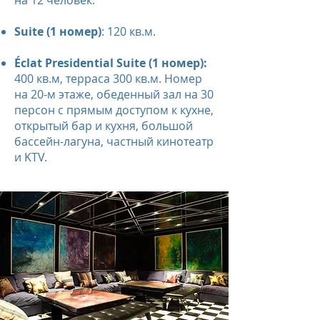
на 12 человек.
Suite (1 номер)
: 120 кв.м.
Éclat Presidential Suite (1 номер):
400 кв.м, терраса 300 кв.м. Номер
на 20-м этаже, обеденный зал на 30
персон с прямым доступом к кухне,
открытый бар и кухня, большой
бассейн-лагуна, частный кинотеатр
и KTV.