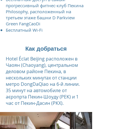
прогрессивный фитнес-клуб Пекина
Philosophy, расположенный на
третьем этаже башни D Parkview
Green FangCaoDi
Бесплатный Wi-Fi
Как добраться
Hotel Éclat Beijing расположен в
Чаоян (Chaoyang), центральном
деловом районе Пекина, в
нескольких минутах от станции
метро DongDaQiao на 6-й линии.
35 минут на автомобиле от
аєропрта Пекин-Шоуду (PEK) и 1
час от Пекин-Дасин (PKX).