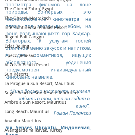
просмотра фильмов на лоне 
The Oberoi Zahra, Egypt
природы. Во-первых, - это 
The Oberoi, Marrakech
местоположение кинотеатра на 
пляже под звездным небом, на 
InterContinental Phuket Resort
фоне возвышающихся гор Хаджар. 
Regent Bali Canggu
Во-вторых, к услугам гостей 
Eclat Beijing
отличное меню закусок и напитков. 
А для романтиков, ищущих 
Пресс-релизы
абсолютного уединения 
Al Zorah Beach Resort
предусмотрен индивидуальный 
Sun Resorts
киносеанс на вилле.
La Pirogue a Sun Resort, Mauritius
“Кино должно заставить зрителя 
Sugar Beach a Sun Resort, Mauritius
забыть о том, что он сидит в 
Ambre a Sun Resort, Mauritius
кино”. 
Long Beach, Mauritius
Роман Полански
Anahita Mauritius
Six Senses Uluwatu, Индонезия, 
Avantgarde Yalıkavak, Turkey
Бали