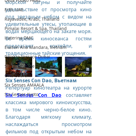
Desa Potato Head
морской лагуны и получайте 
удовольствие от просмотра кино 
Erth, UAE
под звездным небом с видом на 
Rayavadee, Krabi, Thailand
удивительные утесы, утопающие в 
Pimalai Resort & Spa, Thailand
водах мерцающего на закате моря. 
Icaterina DMC
Во время киносеанса гостям 
предлагают коктейли, и 
Evason Ana Mandara, Vietnam
традиционные тайские угощения.
Palazzo Versace Dubai
Six Senses The Palm, Dubai
OKU Bodrum
Six Senses Con Dao, Вьетнам
Six Senses AMAALA
Репертуар кинотеатра на курорте 
Six Senses Kyoto
Six Senses Con Dao
 составляет 
классика мирового киноискусства, 
в том числе черно-белое кино. 
Благодаря мягкому климату, 
наслаждаться просмотром 
фильмов под открытым небом на 