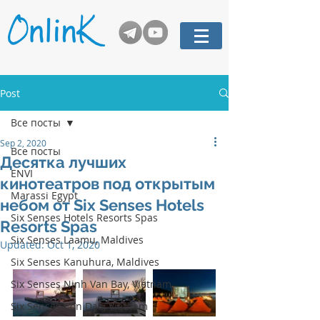
Post
Все посты
Sep 2, 2020
Все посты
Десятка лучших
ENVI
кинотеатров под открытым
Marassi Egypt
небом от Six Senses Hotels
Six Senses Hotels Resorts Spas
Resorts Spas
Six Senses Laamu, Maldives
Updated:
Oct 1, 2020
Six Senses Kanuhura, Maldives
Six Senses Ninh Van Bay, Vietnam
Six Senses Con Dao, Vietnam