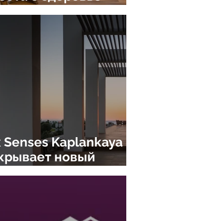
tHomeWithSixSenses
k, Indonesia
pt
Regent Bali Canggu
x Senses Kaplankaya
крывает новый
зон 15 апреля и
едлагает скидки при
ннем бронировании