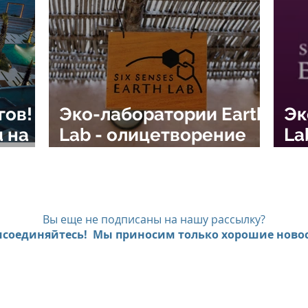
гов!
Эко-лаборатории Earth
Эк
Lab - олицетворение
La
сознательного подхода
Se
к отдыху класса люкс
Вы еще не подписаны на нашу рассылку?
соединяйтесь! Мы приносим только хорошие новос