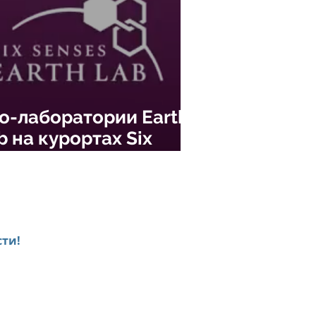
о-лаборатории Earth
b на курортах Six
nses
ти!