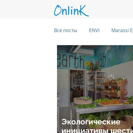
Все посты
ENVI
Marassi E
Six Senses Kanuhura, Maldive
Six Senses Kaplankaya, Turkey
Six Senses Rome, Italy
Si
Экологические
Six Senses CransMontana Swi
инициативы шест