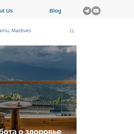
ut Us
Blog
aamu, Maldives
n Dao, Vietnam
chevel, France
бота о здоровье