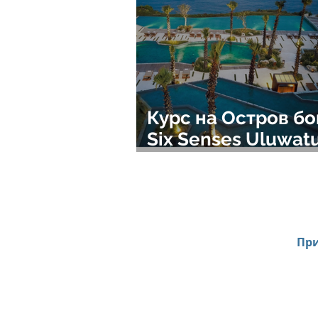
Курс на Остров бо
Six Senses Uluwatu на
Бали уже открыт!
При