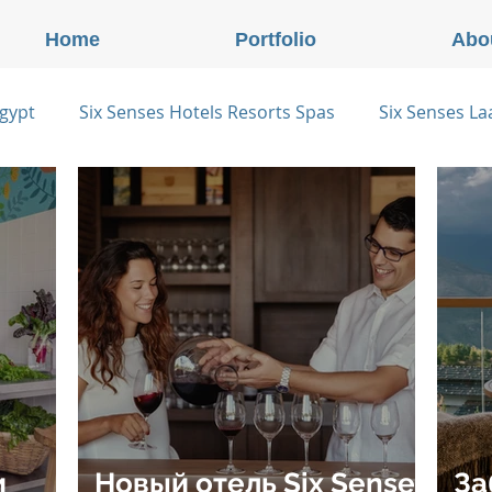
Home
Portfolio
Abo
gypt
Six Senses Hotels Resorts Spas
Six Senses L
s
Six Senses Ninh Van Bay, Vietnam
Six Senses Co
Six Senses Douro Valley, Portugal
Six Senses Cour
x Senses Zil Pasyon, Seychelles
Six Senses Vana, Индия
tzerland
Onlink Insights
Oberoi Hotels & Resorts
и
Новый отель Six Senses
За