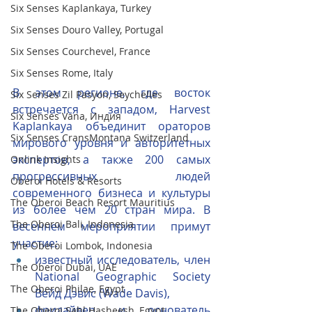
Six Senses Kaplankaya, Turkey
Six Senses Douro Valley, Portugal
Six Senses Courchevel, France
Six Senses Rome, Italy
В этом регионе, где восток 
Six Senses Zil Pasyon, Seychelles
встречается с западом, Harvest 
Six Senses Vana, Индия
Kaplankaya объединит ораторов 
Six Senses CransMontana Switzerland
мирового уровня и авторитетных 
экспертов, а также 200 самых 
Onlink Insights
прогрессивных людей 
Oberoi Hotels & Resorts
современного бизнеса и культуры 
The Oberoi Beach Resort Mauritius
из более чем 20 стран мира. В 
The Oberoi Bali, Indonesia
весеннем мероприятии примут 
участие:
The Oberoi Lombok, Indonesia
известный исследователь, член 
The Oberoi Dubai, UAE
National Geographic Society 
The Oberoi Philae, Egypt
Вейд Дэвис (Wade Davis),
фридайвер и основатель 
The Oberoi Sahl Hasheesh, Egypt