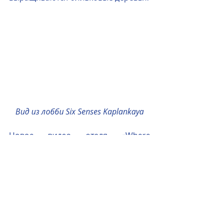
Вид из лобби Six Senses Kaplankaya
Новое видео отеля «Where 
modernity meets ancient history»:
https://www.youtube.com/watch?
v=_c9QHnsRcs8