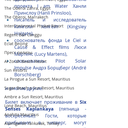
проекта I am Water Ханли 
The Oberoi Zahra, Egypt
Принслоу (Hanli Prinsloo),
The Oberoi, Marrakech
писатель и исследователь 
InterContinental Phuket Resort
Кингсли Холгейт (Kingsley 
Holgate),
Regent Bali Canggu
сооснователь фонда Le Ciel и 
Eclat Beijing
Cause & Effect films Люси 
Пресс-релизы
Мартенс (Lucy Martens),
сооснователь Pilot Solar 
Al Zorah Beach Resort
Impulse Андрэ Борщберг (André 
Sun Resorts
Borschberg)
La Pirogue a Sun Resort, Mauritius
Sugar Beach a Sun Resort, Mauritius
и многие другие.
Ambre a Sun Resort, Mauritius
Билет включает проживание в 
Six 
Long Beach, Mauritius
Senses Kaplankaya 
(пятница - 
Anahita Mauritius
воскресенье). Гости, которые 
прибывают в четверг, могут 
Avantgarde Yalıkavak, Turkey