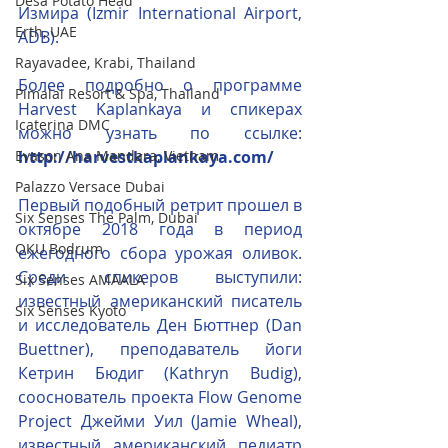
Desa Potato Head
Измира (Izmir International Airport, 
Erth, UAE
ADB).
Rayavadee, Krabi, Thailand
Более подробно о программе 
Pimalai Resort & Spa, Thailand
Harvest Kaplankaya и спикерах 
Icaterina DMC
можно узнать по ссылке: 
Evason Ana Mandara, Vietnam
http://harvestkaplankaya.com/
Palazzo Versace Dubai
Первый подобный ретрит прошел в 
Six Senses The Palm, Dubai
октябре 2018 года в период 
OKU Bodrum
ежегодного сбора урожая оливок. 
Среди спикеров выступили: 
Six Senses AMAALA
известный американский писатель 
Six Senses Kyoto
и исследователь Ден Бюттнер (Dan 
Buettner), преподаватель йоги 
Кетрин Бюдиг (Kathryn Budig), 
сооснователь проекта Flow Genome 
Project Джейми Уил (Jamie Wheal), 
известный американский педиатр 