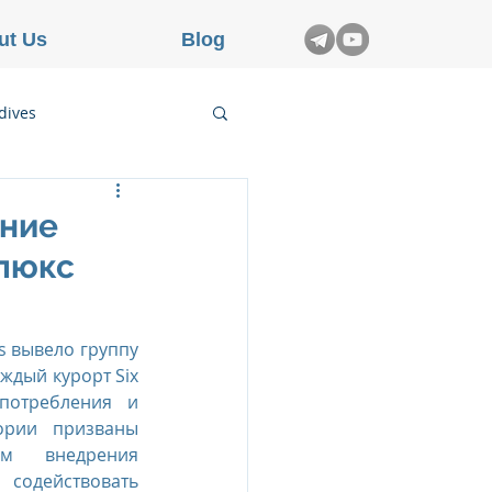
ut Us
Blog
dives
etnam
ение
 люкс
rance
s вывело группу 
ждый курорт Six 
отребления и 
ории призваны 
м внедрения 
действовать 