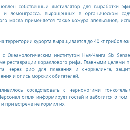
новлен собственный дистиллятор для выработки эфи
та и лемонграсса, выращенных в органическом саду
ого масла применяется также кожура апельсинов, исп
на территории курорта выращивается до 40 кг грибов е
 с Океанологическим институтом Нья-Чанга Six Sense
ме реставрации кораллового рифа. Главными целями пр
та через риф для плавания и сноркелинга, защит
ения и опись морских обитателей.
ливилось соседствовать с черноногими тонкотелы
. Персонал отеля информирует гостей и заботится о том,
и при встрече не кормил их.