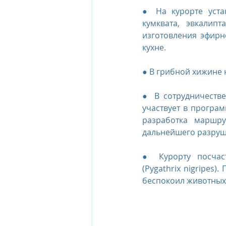
● На курорте уста
кумквата, эвкалип
изготовления эфирн
кухне.
● В грибной хижине 
● В сотрудничестве
участвует в програм
разработка маршру
дальнейшего разруш
● Курорту посчаст
(Pygathrix nigripes)
беспокоил животных 