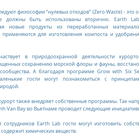
ледуют философии “нулевых отходов” (Zero Waste) - это оз
 должны быть использованы вторично. Earth Lab 
ая новые продукты из переработанных материалов
 применяются для изготовления компоста и удобрения
частвует в природоохранной деятельности курорто
ященных сохранению морской флоры и фауны, восстано
сообщества. А благодаря программе Grow with Six Se
ленькие гости могут познакомиться с принципами
риродой.
курорт также внедряет собственные программы. Так напри
Ninh Van Bay во Вьетнаме проводит следующие инициатив
 сотрудников Earth Lab гости могут изготовить собс
е содержит химических веществ.