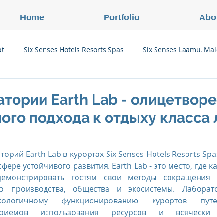
Home
Portfolio
Abo
pt
Six Senses Hotels Resorts Spas
Six Senses Laamu, Mal
Six Senses Ninh Van Bay, Vietnam
Six Senses Con Dao, Vi
тории Earth Lab - олицетвор
ого подхода к отдыху класса
Six Senses Douro Valley, Portugal
Six Senses Courchevel, F
орий Earth Lab в курортах Six Senses Hotels Resorts Spa
фере устойчивого развития. Earth Lab - это место, где ка
enses Zil Pasyon, Seychelles
Six Senses Vana, Индия
емонстрировать гостям свои методы сокращения п
о производства, общества и экосистемы. Лаборат
экологичному функционированию курортов путе
rland
Onlink Insights
Oberoi Hotels & Resorts
риемов использования ресурсов и всячески со