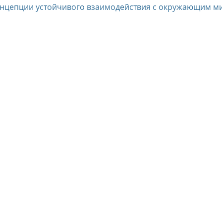
нцепции устойчивого взаимодействия с окружающим м
us
The Oberoi Bali, Indonesia
The Oberoi Lombok, Indon
Oberoi Philae, Egypt
The Oberoi Sahl Hasheesh, Egypt
Th
rContinental Phuket Resort
Regent Bali Canggu
Eclat Bei
esorts