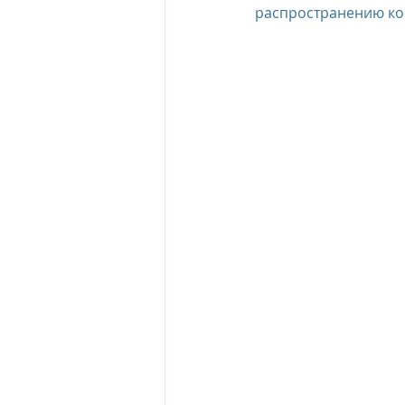
распространению ко
The Oberoi Beach Resort Mauriti
The Oberoi Dubai, UAE
The 
The Oberoi, Marrakech
Inte
Al Zorah Beach Resort
Sun R