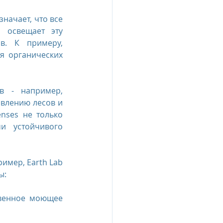
начает, что все 
освещает эту 
. К примеру, 
 органических 
в - например, 
влению лесов и 
nses не только 
 устойчивого 
мер, Earth Lab 
ы:
твенное моющее 