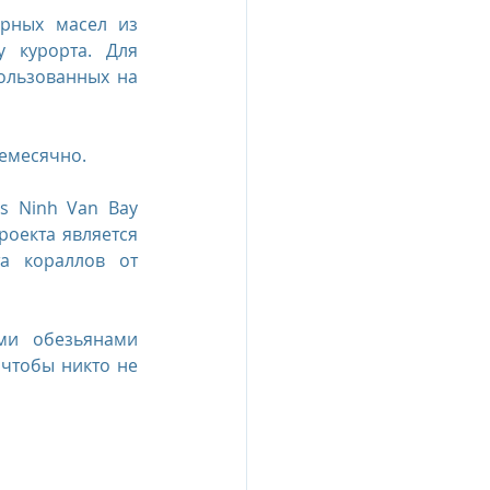
рных масел из 
 курорта. Для 
ользованных на 
жемесячно.
s Ninh Van Bay 
оекта является 
а кораллов от 
ми обезьянами 
 чтобы никто не 