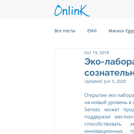
Все посты
ENVI
Marassi Egy
Oct 19, 2018
Six Senses Kanuhura, Maldives
Эко-лабора
сознательн
Six Senses Kaplankaya, Turkey
Updated:
Jun 5, 2020
Открытие эко-лаборат
на новый уровень в с
Six Senses Rome, Italy
Six S
Senses может прод
поддержки местног
способствовать 
Six Senses CransMontana Switze
инновационных п