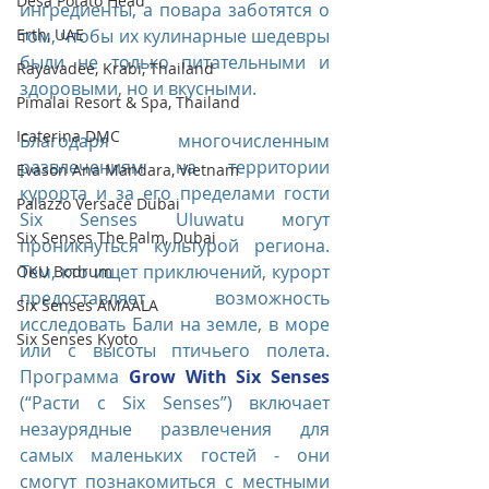
Desa Potato Head
ингредиенты, а повара заботятся о 
том, чтобы их кулинарные шедевры 
Erth, UAE
были не только питательными и 
Rayavadee, Krabi, Thailand
здоровыми, но и вкусными.
Pimalai Resort & Spa, Thailand
Icaterina DMC
Благодаря многочисленным 
развлечениям на территории 
Evason Ana Mandara, Vietnam
курорта и за его пределами гости 
Palazzo Versace Dubai
Six Senses Uluwatu могут 
Six Senses The Palm, Dubai
проникнуться культурой региона. 
Тем, кто ищет приключений, курорт 
OKU Bodrum
предоставляет возможность 
Six Senses AMAALA
исследовать Бали на земле, в море 
Six Senses Kyoto
или с высоты птичьего полета. 
Программа 
Grow With Six Senses 
(“Расти с Six Senses”) включает 
незаурядные развлечения для 
самых маленьких гостей - они 
смогут познакомиться с местными 