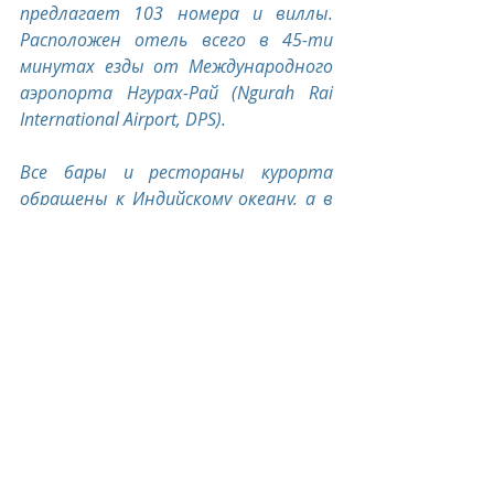
предлагает 103 номера и виллы. 
Расположен отель всего в 45-ти 
минутах езды от Международного 
аэропорта Нгурах-Рай (Ngurah Rai 
International Airport, DPS).
Все бары и рестораны курорта 
обращены к Индийскому океану, а в 
меню представлены современная, 
традиционная и фьюжн кухни. 
Блюда приготовлены из свежих 
продуктов, которые поставляются 
из органического сада курорта, 
местных ферм и рынков.
Six Senses Spa Uluwatu, Бали 
предлагает процедуры на основе 
балийских традиционных методик, 
а также широкий спектр 