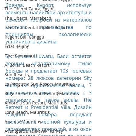
бренда. Курорт, используя 
The Oberoi Zahra, Egypt
элементы балийской архитектуры и 
The Oberoi, Marrakech
ремесел, построен из материалов 
местного производства по 
InterContinental Phuket Resort
принципам экологически 
Regent Bali Canggu
устойчивого дизайна.
Eclat Beijing
Six Senses Uluwatu, Бали остается 
Пресс-релизы
верным неповторимому стилю 
Al Zorah Beach Resort
бренда и предлагает 103 гостевых 
Sun Resorts
номера: 28 люксов категории Sky 
La Pirogue a Sun Resort, Mauritius
Suite, 62 односпальных виллы, 7 
двуспальных вилл, 4 виллы с 3 
Sugar Beach a Sun Resort, Mauritius
спальнями, а также виллы The 
Ambre a Sun Resort, Mauritius
Retreat и Presidential Villa. Дизайн 
Long Beach, Mauritius
каждого номера передает 
своеобразие местной культуры и 
Anahita Mauritius
гармонирует с природой, а из окон 
Avantgarde Yalıkavak, Turkey