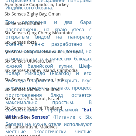
открывается бескрайняя панорама 
Avantgarde Cappadocia, Turkey
Индийского океана.
Six Senses Zighy Bay, Oman
Три ресторана и два бара 
Six Senses Bhutan
расположены на краю утеса с 
Six Senses Qing Cheng Mountain
открытым видом на панораму 
Six Senses Ibiza
океана. Меню разработано с 
учетом современных тенденций, но 
Six Senses Kocatas Mansions, Turkey
основано на классических блюдах 
Six Senses Uluwatu, Bali
южной балийской кухни. Шеф-
Six Senses Krabey Island, Cambodia
повар Рикардо (Ricardo) и его 
Six Senses Fort Barwara, India
команда стараются раскрыть вкус 
каждого продукта, однако, процесс 
Six Senses Samui, Thailand
приготовления блюд остается 
Six Senses Shaharut, Israel
максимально простым. В 
Six Senses Yao Noi, Thailand
соответствии с программой “
Eat 
With Six Senses
” (Питание с Six 
Six Senses Fiji
Senses) на кухне отеля используют 
Gili Lankanfushi, Maldives
местные экологически чистые 