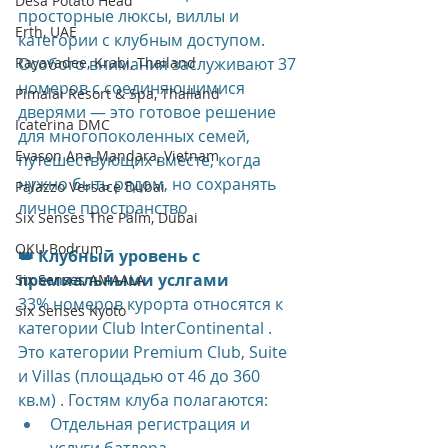
Desa Potato Head
просторные люксы, виллы и 
Erth, UAE
категории с клубным доступом. 
Rayavadee, Krabi, Thailand
Особого внимания заслуживают 37 
номеров с соединяющимися 
Pimalai Resort & Spa, Thailand
дверями — это готовое решение 
Icaterina DMC
для многопоколенных семей, 
Evason Ana Mandara, Vietnam
путешествующих вместе, когда 
нужно быть рядом, но сохранять 
Palazzo Versace Dubai
личное пространство 
Six Senses The Palm, Dubai
OKU Bodrum
👑 Клубный уровень с 
премиальными услгами
Six Senses AMAALA
33% номеров курорта относятся к 
Six Senses Kyoto
категории Club InterContinental . 
Это категории Premium Club, Suite 
и Villas (площадью от 46 до 360 
кв.м) . Гостям клуба полагаются:
Отдельная регистрация и 