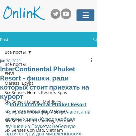
Post
Все посты
Jun 30, 2020
Все посты
InterContinental Phuket
ENVI
Resort - фишки, ради
Marassi Egypt
которых стоит приехать на
Six Senses Hotels Resorts Spas
курорт
Six Senses Laamu, Maldives
В 
InterContinental Phuket Resort
Six Senses Kanuhura, Maldives
природа и комфорт встречаются на 
склоне холма. Курорт вобрал 
Six Senses Ninh Van Bay, Vietnam
лучшее из Пхукета: небесную 
Six Senses Con Dao, Vietnam
архитектуру, два мишленовских 