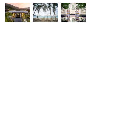
Полезные ссылки
:
Описание отеля на русском языке
Фотогалерея
Официальный сайт отеля
Карта курорта
InterContinental Phuket
 — это 
редкий случай, когда отель 
становится самостоятельным 
направлением для путешествия. 
Здесь хочется никуда не спешить и 
ничего не планировать: день 
можно начать у океана, 