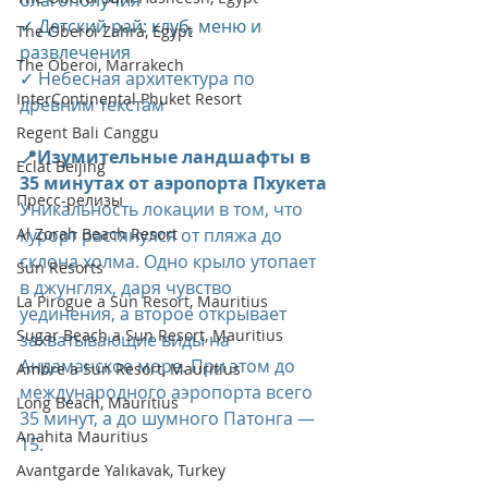
благополучия
✓ Детский рай: клуб, меню и 
The Oberoi Zahra, Egypt
развлечения
The Oberoi, Marrakech
✓ 
Небесная архитектура по 
InterContinental Phuket Resort
древним текстам
Regent Bali Canggu
📍Изумительные ландшафты в 
Eclat Beijing
35 минутах от аэропорта Пхукета
Пресс-релизы
Уникальность локации в том, что 
Al Zorah Beach Resort
курорт растянулся от пляжа до 
склона холма. Одно крыло утопает 
Sun Resorts
в джунглях, даря чувство 
La Pirogue a Sun Resort, Mauritius
уединения, а второе открывает 
Sugar Beach a Sun Resort, Mauritius
захватывающие виды на 
Андаманское море. При этом до 
Ambre a Sun Resort, Mauritius
международного аэропорта всего 
Long Beach, Mauritius
35 минут, а до шумного Патонга — 
Anahita Mauritius
15.
Avantgarde Yalıkavak, Turkey