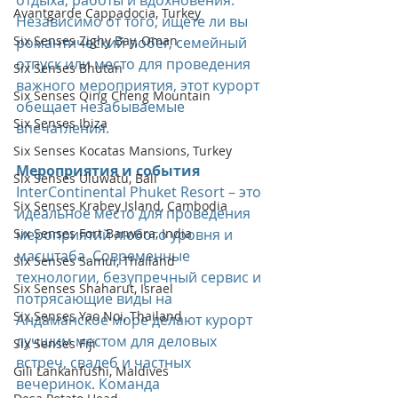
отдыха, работы и вдохновения. 
Avantgarde Cappadocia, Turkey
Независимо от того, ищете ли вы 
Six Senses Zighy Bay, Oman
романтический побег, семейный 
отпуск или место для проведения 
Six Senses Bhutan
важного мероприятия, этот курорт 
Six Senses Qing Cheng Mountain
обещает незабываемые 
Six Senses Ibiza
впечатления.
Six Senses Kocatas Mansions, Turkey
Мероприятия и события 
Six Senses Uluwatu, Bali
InterContinental Phuket Resort – это 
Six Senses Krabey Island, Cambodia
идеальное место для проведения 
Six Senses Fort Barwara, India
мероприятий любого уровня и 
масштаба. Современные 
Six Senses Samui, Thailand
технологии, безупречный сервис и 
Six Senses Shaharut, Israel
потрясающие виды на 
Six Senses Yao Noi, Thailand
Андаманское море делают курорт 
лучшим местом для деловых 
Six Senses Fiji
встреч, свадеб и частных 
Gili Lankanfushi, Maldives
вечеринок. Команда 