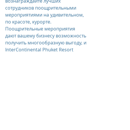
вознаграждайте лучших 
сотрудников поощрительными 
мероприятиями на удивительном, 
по красоте, курорте.
Поощрительные мероприятия 
дают вашему бизнесу возможность 
получить многообразную выгоду, и 
InterContinental Phuket Resort 
поможет вам в организации этих 
мероприятий.
Брошюра о MICE предложениях 
курорта
.
intercontinental
InterContinental Phuket Resort