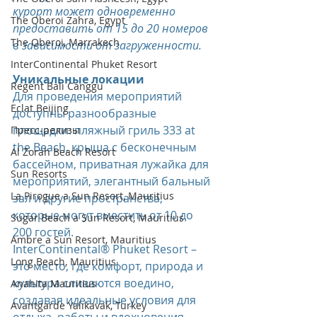
курорт может одновременно 
The Oberoi Zahra, Egypt
предоставить от 15 до 20 номеров 
The Oberoi, Marrakech
в зависимости от загруженности.
InterContinental Phuket Resort
Уникальные локации 
Regent Bali Canggu
Для проведения мероприятий 
Eclat Beijing
доступны разнообразные 
площадки: пляжный гриль 333 at 
Пресс-релизы
the Beach, крыша с бесконечным 
Al Zorah Beach Resort
бассейном, приватная лужайка для 
Sun Resorts
мероприятий, элегантный бальный 
La Pirogue a Sun Resort, Mauritius
зал и другие пространства, 
которые могут вместить от 10 до 
Sugar Beach a Sun Resort, Mauritius
200 гостей. 
Ambre a Sun Resort, Mauritius
InterContinental® Phuket Resort – 
Long Beach, Mauritius
это место, где комфорт, природа и 
культура сливаются воедино, 
Anahita Mauritius
создавая идеальные условия для 
Avantgarde Yalıkavak, Turkey