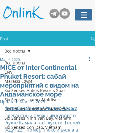
Post
Все посты
Mar 4, 2025
Все посты
MICE от InterContinental
ENVI
Phuket Resort: сабай
Marassi Egypt
мероприятий с видом на
Six Senses Hotels Resorts Spas
Андаманское море
Six Senses Laamu, Maldives
Updated:
Mar 19, 2025
InterContinental Phuket Resort
 –
Six Senses Kanuhura, Maldives
элегантный пляжный курорт в 
Six Senses Ninh Van Bay, Vietnam
бухте Камала на Пхукете. Гостей 
Six Senses Con Dao, Vietnam
ждут 221 номер, люкс и вилла в 