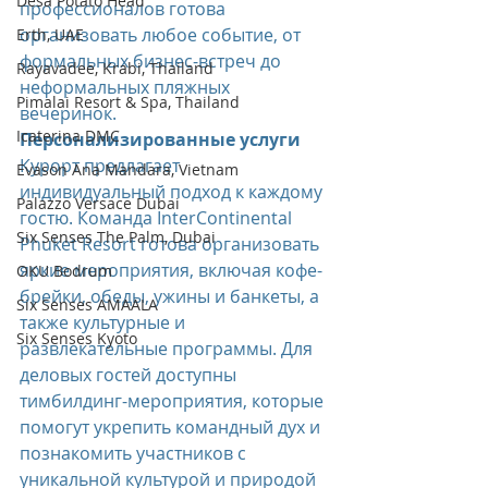
Desa Potato Head
профессионалов готова 
организовать любое событие, от 
Erth, UAE
формальных бизнес-встреч до 
Rayavadee, Krabi, Thailand
неформальных пляжных 
Pimalai Resort & Spa, Thailand
вечеринок. 
Icaterina DMC
Персонализированные услуги 
Курорт предлагает 
Evason Ana Mandara, Vietnam
индивидуальный подход к каждому 
Palazzo Versace Dubai
гостю. Команда InterContinental 
Six Senses The Palm, Dubai
Phuket Resort готова организовать 
яркие мероприятия, включая кофе-
OKU Bodrum
брейки, обеды, ужины и банкеты, а 
Six Senses AMAALA
также культурные и 
Six Senses Kyoto
развлекательные программы. Для 
деловых гостей доступны 
тимбилдинг-мероприятия, которые 
помогут укрепить командный дух и 
познакомить участников с 
уникальной культурой и природой 