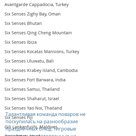
Avantgarde Cappadocia, Turkey
Six Senses Zighy Bay, Oman
Six Senses Bhutan
Six Senses Qing Cheng Mountain
Six Senses Ibiza
Six Senses Kocatas Mansions, Turkey
Six Senses Uluwatu, Bali
Six Senses Krabey Island, Cambodia
Six Senses Fort Barwara, India
Six Senses Samui, Thailand
Six Senses Shaharut, Israel
Six Senses Yao Noi, Thailand
Талантливая команда поваров не 
Six Senses Fiji
поскупилась на разнообразие 
Gili Lankanfushi, Maldives
праздничных блюд: тигровые 