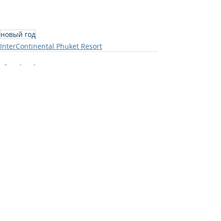
новый год
InterContinental Phuket Resort
Recent Posts
See All