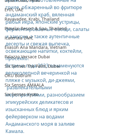
креветки, приготовленные на 
Desa Potato Head
гриле, обжаренный во фритюре 
Erth, UAE
андаманский краб, вяленная 
Rayavadee, Krabi, Thailand
рыбья икра, японские устрицы, 
Pimalai Resort & Spa, Thailand
ферментированные овощи, салаты 
и закуски, а также аутентичные 
Icaterina DMC
десерты и свежая выпечка, 
Evason Ana Mandara, Vietnam
освежающие напитки, коктейли, 
Palazzo Versace Dubai
просекко.
Встреча года 2023 ознаменуются  
Six Senses The Palm, Dubai
великолепной вечеринкой на 
OKU Bodrum
пляже с музыкой, ди-джеями,
Six Senses AMAALA
 развлекательными 
Six Senses Kyoto
мероприятиями, разнообразием 
эпикурейских деликатесов и 
изысканных блюд и ярким 
фейерверком на водами 
Андаманского моря в заливе 
Камала.