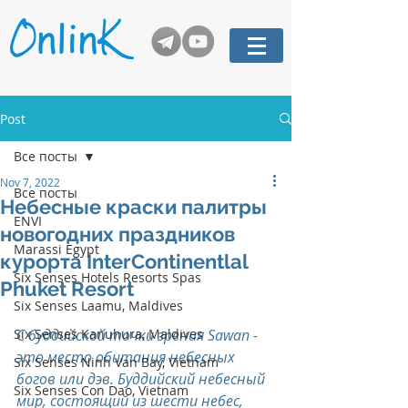
Post
Все посты
Nov 7, 2022
Все посты
Небесные краски палитры
ENVI
новогодних праздников
Marassi Egypt
курорта InterContinentlal
Six Senses Hotels Resorts Spas
Phuket Resort
Six Senses Laamu, Maldives
Six Senses Kanuhura, Maldives
С буддийской точки зрения Sawan - 
это место обитания небесных 
Six Senses Ninh Van Bay, Vietnam
богов или дэв. Буддийский небесный 
Six Senses Con Dao, Vietnam
мир, состоящий из шести небес, 