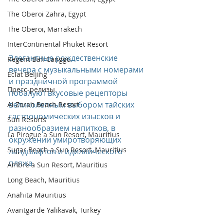
The Oberoi Zahra, Egypt
The Oberoi, Marrakech
InterContinental Phuket Resort
Элегантные рождественские 
Regent Bali Canggu
вечера с музыкальными номерами 
Eclat Beijing
и праздничной программой 
Пресс-релизы
побалуют вкусовые рецепторы 
великолепным выбором тайских 
Al Zorah Beach Resort
гастрономических изысков и 
Sun Resorts
разнообразием напитков, в 
La Pirogue a Sun Resort, Mauritius
окружении умиротворяющих 
Sugar Beach a Sun Resort, Mauritius
ландшафтов и идиллического 
пляжа.
Ambre a Sun Resort, Mauritius
Long Beach, Mauritius
Anahita Mauritius
Avantgarde Yalıkavak, Turkey