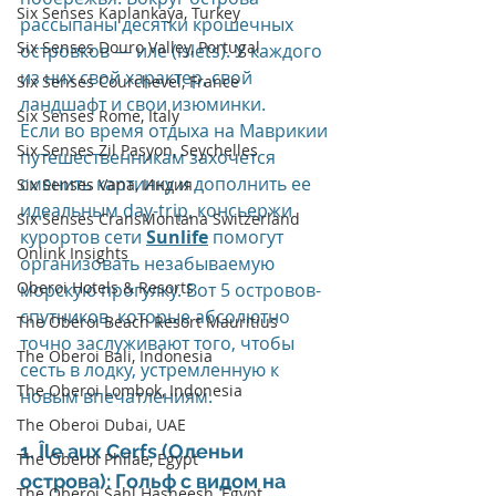
Six Senses Kaplankaya, Turkey
рассыпаны десятки крошечных 
Six Senses Douro Valley, Portugal
островков — иле (islets). У каждого 
из них свой характер, свой 
Six Senses Courchevel, France
ландшафт и свои изюминки.
Six Senses Rome, Italy
Если во время отдыха на Маврикии 
Six Senses Zil Pasyon, Seychelles
путешественникам захочется 
сменить картинку и дополнить ее 
Six Senses Vana, Индия
идеальным day-trip, консьержи 
Six Senses CransMontana Switzerland
курортов сети 
Sunlife
 помогут 
Onlink Insights
организовать незабываемую 
Oberoi Hotels & Resorts
морскую прогулку. Вот 5 островов-
спутников, которые абсолютно 
The Oberoi Beach Resort Mauritius
точно заслуживают того, чтобы 
The Oberoi Bali, Indonesia
сесть в лодку, устремленную к 
The Oberoi Lombok, Indonesia
новым впечатлениям.
The Oberoi Dubai, UAE
1. Île aux Cerfs (Оленьи 
The Oberoi Philae, Egypt
острова): Гольф с видом на 
The Oberoi Sahl Hasheesh, Egypt