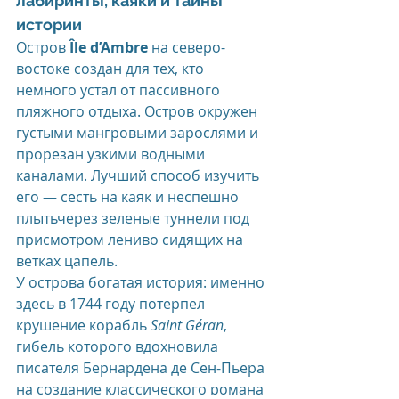
лабиринты, каяки и тайны 
истории
Остров 
Île d’Ambre
 на северо-
востоке создан для тех, кто 
немного устал от пассивного 
пляжного отдыха. Остров окружен 
густыми мангровыми зарослями и 
прорезан узкими водными 
каналами. Лучший способ изучить 
его — сесть на каяк и неспешно 
плытьчерез зеленые туннели под 
присмотром лениво сидящих на 
ветках цапель.
У острова богатая история: именно 
здесь в 1744 году потерпел 
крушение корабль 
Saint Géran
, 
гибель которого вдохновила 
писателя Бернардена де Сен-Пьера 
на создание классического романа 