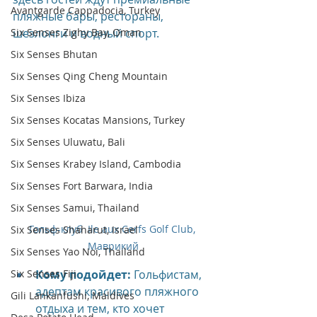
Avantgarde Cappadocia, Turkey
пляжные бары, рестораны, 
Six Senses Zighy Bay, Oman
шезлонги и водный спорт.
Six Senses Bhutan
Six Senses Qing Cheng Mountain
Six Senses Ibiza
Six Senses Kocatas Mansions, Turkey
Six Senses Uluwatu, Bali
Six Senses Krabey Island, Cambodia
Six Senses Fort Barwara, India
Six Senses Samui, Thailand
Гольф-клуб  Ile aux Cerfs Golf Club, 
Six Senses Shaharut, Israel
Маврикий
Six Senses Yao Noi, Thailand
Кому подойдет:
 Гольфистам, 
Six Senses Fiji
адептам красивого пляжного 
Gili Lankanfushi, Maldives
отдыха и тем, кто хочет 