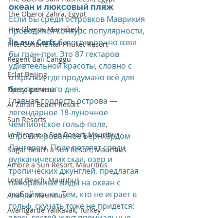
океан и люксовый пляж
The Oberoi Zahra, Egypt
Если бы среди островков Маврикия 
The Oberoi, Marrakech
проводился конкурс популярности, 
Île aux Cerfs
 безоговорочно взял 
InterContinental Phuket Resort
бы гран-при. Это 87 гектаров 
Regent Bali Canggu
удивтеельной красоты, словно с 
Eclat Beijing
открытки, где продумано всё для 
безупречного дня.
Пресс-релизы
Главная гордость острова — 
Al Zorah Beach Resort
легендарное 18-луночное 
Sun Resorts
чемпионское гольф-поле, 
La Pirogue a Sun Resort, Mauritius
спроектированное Бернхардом 
Лангером. Поле петляет среди 
Sugar Beach a Sun Resort, Mauritius
вулканических скал, озер и 
Ambre a Sun Resort, Mauritius
тропических джунглей, предлагая 
Long Beach, Mauritius
панорамные виды на океан с 
любой точки. Тем, кто не играет в 
Anahita Mauritius
гольф, скучать тоже не придется: 
Avantgarde Yalıkavak, Turkey
здесь гостей ждут премиальные 