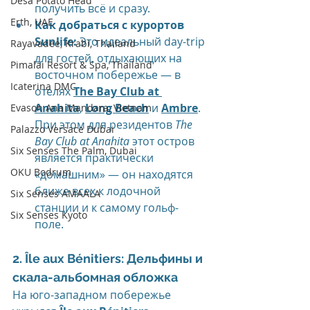
Desa Potato Head
получить всё и сразу.
Erth, UAE
Как добраться с курортов 
Sunlife:
 Это идеальный day-trip 
Rayavadee, Krabi, Thailand
для гостей, отдыхающих на 
Pimalai Resort & Spa, Thailand
восточном побережье — в 
Icaterina DMC
отелях 
The Bay Club at 
Anahita
, 
Long Beach
 и 
Ambre
. 
Evason Ana Mandara, Vietnam
При этом для резидентов 
The 
Palazzo Versace Dubai
Bay Club at Anahita
 этот остров 
Six Senses The Palm, Dubai
является практически 
OKU Bodrum
«домашним» — он находятся 
ближе всех к лодочной 
Six Senses AMAALA
станции и к самому гольф-
Six Senses Kyoto
поле. 
2. Île aux Bénitiers: Дельфины и 
скала-альбомная обложка
На юго-западном побережье 