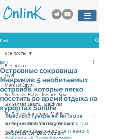
Post
Все посты
Jun 1
Все посты
Островные сокровища
ENVI
Маврикия: 5 необитаемых
Marassi Egypt
островов, которые легко
Six Senses Hotels Resorts Spas
посетить во время отдыха на
Six Senses Laamu, Maldives
курортах Sunlife
Six Senses Kanuhura, Maldives
Маврикий прекрасен, но самое 
интересное часто начинается там, 
Six Senses Ninh Van Bay, Vietnam
где заканчивается линия главного 
Six Senses Con Dao, Vietnam
побережья. Вокруг острова 