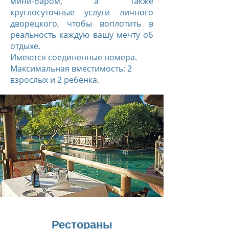
мини-баром, а также
круглосуточные услуги личного
дворецкого, чтобы воплотить в
реальность каждую вашу мечту об
отдыхе.
Имеются соединенные номера.
Максимальная вместимость: 2
взрослых и 2 ребенка.
Рестораны