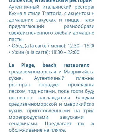
Dolce vita, итальянский ресторан
Аутентичный итальянский ресторан.
Кухня в стиле Trattoria, с акцентом на
домашних закусках и пицце, также
предлагающий разнообразие
свежеиспеченного хлеба и домашней
пасты.
• Обед (a la carte / меню): 12:30 – 15:00
• Ужин (a la carte): 18:30 – 22:00
La Plage, beach restaurant
средиземноморская и Маврикийская
кухня. Аутентичный пляжный
ресторан порадует прохладным
песком под ногами, пока гости будут
неспешно наслаждаться блюдами
средиземноморской и маврикийской
кухни, приготовленными на гриле
морепродуктами, закусками и
сендвичами. Предлагает так же
обслуживание на пляже.​