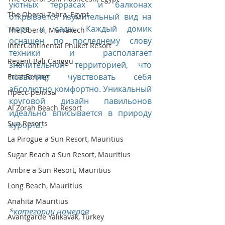
уютных террасах и балконах 
The Oberoi Zahra, Egypt
открывается изумительный вид на 
море и сады. Каждый домик 
The Oberoi, Marrakech
оснащен по последнему слову 
InterContinental Phuket Resort
техники и располагает 
Regent Bali Canggu
значительной территорией, что 
позволяет чувствовать себя 
Eclat Beijing
абсолютно комфортно. Уникальный 
Пресс-релизы
круговой дизайн павильонов 
Al Zorah Beach Resort
идеально вписывается в природу 
Sun Resorts
курорта.
La Pirogue a Sun Resort, Mauritius
Sugar Beach a Sun Resort, Mauritius
Ambre a Sun Resort, Mauritius
Long Beach, Mauritius
Anahita Mauritius
*категории номеров
Avantgarde Yalıkavak, Turkey