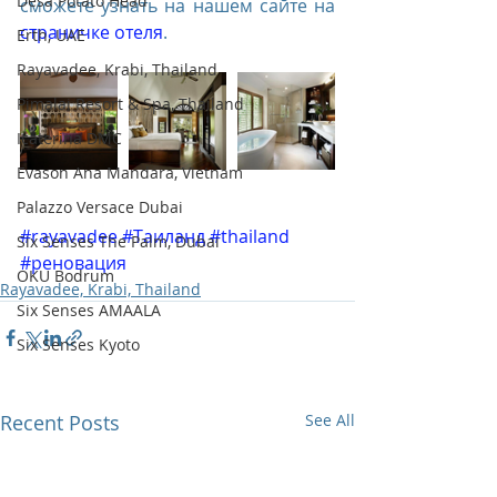
Desa Potato Head
сможете узнать на нашем сайте на 
страничке отеля
.
Erth, UAE
Rayavadee, Krabi, Thailand
Pimalai Resort & Spa, Thailand
Icaterina DMC
Evason Ana Mandara, Vietnam
Palazzo Versace Dubai
#rayavadee
#Таиланд
#thailand
Six Senses The Palm, Dubai
#реновация
OKU Bodrum
Rayavadee, Krabi, Thailand
Six Senses AMAALA
Six Senses Kyoto
Recent Posts
See All