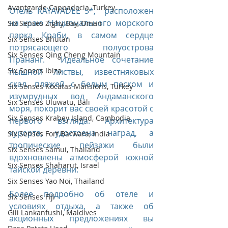
Avantgarde Cappadocia, Turkey
Отель RAYAVADEE 5*,  расположен 
на краю Национального морского 
Six Senses Zighy Bay, Oman
парка Краби, в самом сердце 
Six Senses Bhutan
потрясающего полуострова 
Six Senses Qing Cheng Mountain
Прананг.  Идеальное сочетание 
Six Senses Ibiza
пышной листвы, известняковых 
скал, пляжей с белым песком и 
Six Senses Kocatas Mansions, Turkey
изумрудных вод Андаманского 
Six Senses Uluwatu, Bali
моря, покорит вас своей красотой с 
Six Senses Krabey Island, Cambodia
первого взгляда. Архитектура 
курорта, удостоена наград, а 
Six Senses Fort Barwara, India
тропические пейзажи были 
Six Senses Samui, Thailand
вдохновлены атмосферой южной 
Six Senses Shaharut, Israel
тайской деревни.
Six Senses Yao Noi, Thailand
Более подробно об отеле и 
Six Senses Fiji
условиях отдыха, а также об 
Gili Lankanfushi, Maldives
акционных предложениях вы 