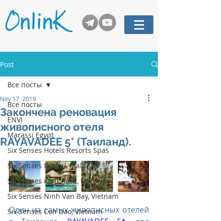
Post
Все посты
Nov 17, 2019
Все посты
Закончена реновация
ENVI
живописного отеля
Marassi Egypt
RAYAVADEE 5* (Таиланд).
Six Senses Hotels Resorts Spas
Six Senses Laamu, Maldives
Six Senses Kanuhura, Maldives
Six Senses Ninh Van Bay, Vietnam
Один из самых живописных отелей 
Six Senses Con Dao, Vietnam