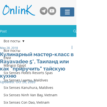
Post
Все посты
May 28, 2018
Все посты
Кулинарный мастер-класс в
ENVI
Rayavadee 5*, Таиланд или
Marassi Egypt
как "приручить" тайскую
Six Senses Hotels Resorts Spas
кухню
Six Senses Laamu, Maldives
Updated:
Oct 26, 2020
Six Senses Kanuhura, Maldives
Six Senses Ninh Van Bay, Vietnam
Six Senses Con Dao, Vietnam