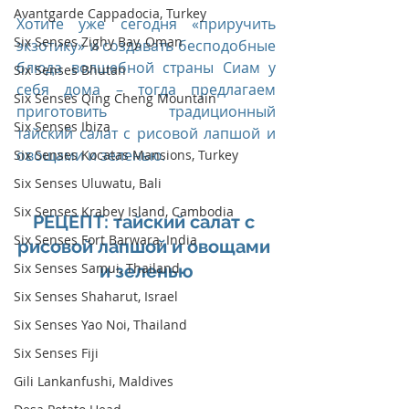
Avantgarde Cappadocia, Turkey
Хотите уже сегодня «приручить 
Six Senses Zighy Bay, Oman
экзотику» и создавать бесподобные 
блюда волшебной страны Сиам у 
Six Senses Bhutan
себя дома – тогда предлагаем 
Six Senses Qing Cheng Mountain
приготовить традиционный 
Six Senses Ibiza
тайский салат с рисовой лапшой и 
овощами и зеленью. 
Six Senses Kocatas Mansions, Turkey
Six Senses Uluwatu, Bali
Six Senses Krabey Island, Cambodia
РЕЦЕПТ: тайский салат с 
Six Senses Fort Barwara, India
рисовой лапшой и овощами 
Six Senses Samui, Thailand
и зеленью
Six Senses Shaharut, Israel
Six Senses Yao Noi, Thailand
Six Senses Fiji
Gili Lankanfushi, Maldives