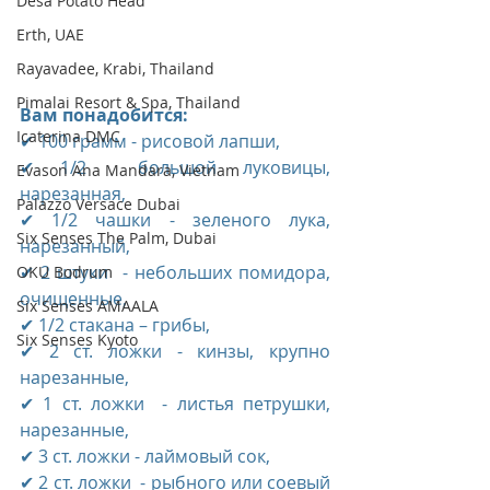
Desa Potato Head
Erth, UAE
Rayavadee, Krabi, Thailand
Pimalai Resort & Spa, Thailand
Вам понадобится:
Icaterina DMC
✔ 100 грамм - рисовой лапши,
✔ 1/2  большой луковицы, 
Evason Ana Mandara, Vietnam
нарезанная,
Palazzo Versace Dubai
✔ 1/2 чашки - зеленого лука, 
Six Senses The Palm, Dubai
нарезанный,
✔ 2 штуки  - небольших помидора, 
OKU Bodrum
очищенные,
Six Senses AMAALA
✔ 1/2 стакана – грибы,
Six Senses Kyoto
✔ 2 ст. ложки - кинзы, крупно 
нарезанные,
✔ 1 ст. ложки  - листья петрушки, 
нарезанные,
✔ 3 ст. ложки - лаймовый сок,
✔ 2 ст. ложки  - рыбного или соевый 