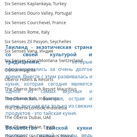
Six Senses Kaplankaya, Turkey
Six Senses Douro Valley, Portugal
Six Senses Courchevel, France
Six Senses Rome, Italy
Six Senses Zil Pasyon, Seychelles
Таиланд - экзотическая страна 
Six Senses Vana, Индия
со своей культурой и 
Six Senses CransMontana Switzerland
традициями,
 которые 
сформировались за очень долгое 
Onlink Insights
время. Вместе с этим развивалась и 
Oberoi Hotels & Resorts
кухня, которая сегодня является 
The Oberoi Beach Resort Mauritius
одной из самых вкусных и 
экзотических. Быстрая, острая и 
The Oberoi Bali, Indonesia
очень вкусная еда только из свежих 
The Oberoi Lombok, Indonesia
продуктов - это тайская кухня.
The Oberoi Dubai, UAE
The Oberoi Philae, Egypt
Волшебство тайской кухни
покоряет с первой секунды, ведь 
The Oberoi Sahl Hasheesh, Egypt