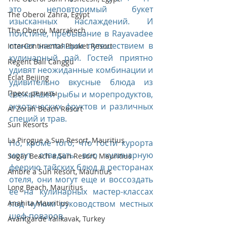
это неповторимый букет 
The Oberoi Zahra, Egypt
изысканных наслаждений. И 
The Oberoi, Marrakech
поистине, пребывание в Rayavadee 
станет настоящим путешествием в 
InterContinental Phuket Resort
кулинарный рай. Гостей приятно 
Regent Bali Canggu
удивят неожиданные комбинации и 
Eclat Beijing
удивительно вкусные блюда из 
Пресс-релизы
свежайшей рыбы и морепродуктов, 
экзотических фруктов и различных 
Al Zorah Beach Resort
специй и трав.
Sun Resorts
La Pirogue a Sun Resort, Mauritius
Но, кроме того, что гости курорта 
могут отведать всю кулинарную 
Sugar Beach a Sun Resort, Mauritius
феерию тайских блюд в ресторанах 
Ambre a Sun Resort, Mauritius
отеля, они могут еще и воссоздать 
Long Beach, Mauritius
ее на кулинарных мастер-классах 
Anahita Mauritius
под чутким руководством местных 
шеф-поваров.
Avantgarde Yalıkavak, Turkey