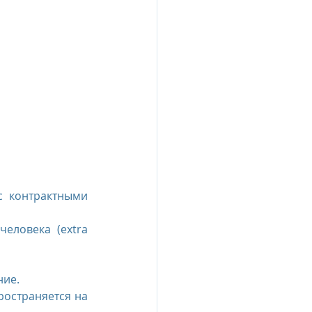
 контрактными 
ловека (extra 
ие.  
остраняется на 