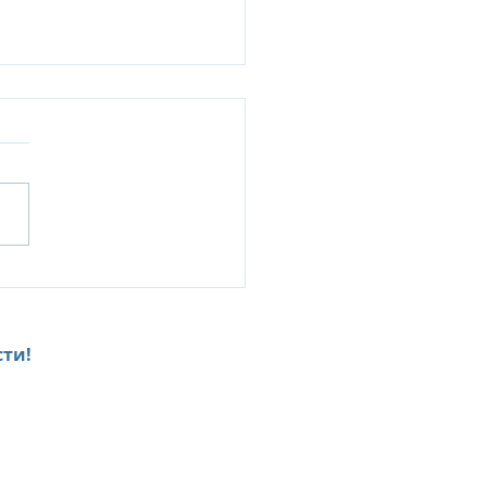
орт Rayavadee —
окие стандарты
йчивого развития
фортного отдыха в
ти!
нении с природой
team@onlinkservices.com