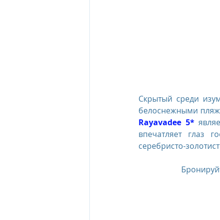
The Oberoi Beach Resort Mauriti
The Oberoi Dubai, UAE
The 
Скрытый среди изум
The Oberoi, Marrakech
Inte
Rayavadee 5*
 явля
впечатляет глаз г
Al Zorah Beach Resort
Sun R
серебристо-золотис
Бронируй