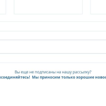
Почему стоит посетить
Кур
курорт Rayavadee (Краби,
выс
Таиланд)
усто
Вы еще не подписаны на нашу рассылку?
ком
соединяйтесь! Мы приносим только хорошие новос
еди