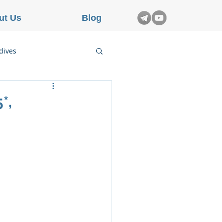
ut Us
Blog
dives
etnam
*,
rance