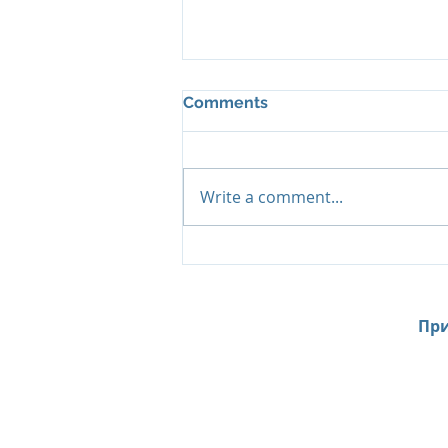
Comments
Write a comment...
Откройте для себя мир
уникальных растений в
садах курорта RAYAVADEE
(Краби, Таиланд)
При
Home