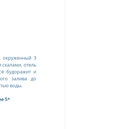
esia
e Oberoi Zahra, Egypt
 окруженный 3 
jing
Пресс-релизы
белоснежными пляжами и изумительными по своей красоте известняковыми скалами, отель 
сё будоражит и 
ого залива до 
тью воды.
e 5* 