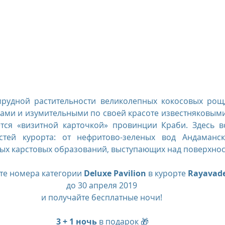
us
The Oberoi Bali, Indonesia
The Oberoi Lombok, Indon
Oberoi Philae, Egypt
The Oberoi Sahl Hasheesh, Egypt
Th
рудной растительности великолепных кокосовых рощ,
rContinental Phuket Resort
Regent Bali Canggu
Eclat Bei
ется «визитной карточкой» провинции Краби. Здесь в
остей курорта: от нефритово-зеленых вод Андаманск
esorts
тых карстовых образований, выступающих над поверхнос
те номера категории 
Deluxe Pavilion
 в курорте 
Rayavade
до 30 апреля 2019 
и получайте бесплатные ночи! 
3 + 1 ночь
 в подарок 🎁