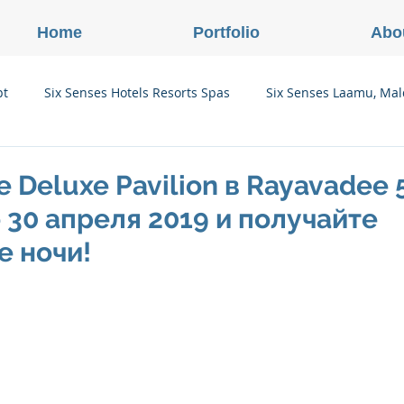
Home
Portfolio
Abo
pt
Six Senses Hotels Resorts Spas
Six Senses Laamu, Mal
Six Senses Ninh Van Bay, Vietnam
Six Senses Con Dao, Vi
 Deluxe Pavilion в Rayavadee 5
 30 апреля 2019 и получайте
Six Senses Douro Valley, Portugal
Six Senses Courchevel, F
е ночи!
enses Zil Pasyon, Seychelles
Six Senses Vana, Индия
rland
Onlink Insights
Oberoi Hotels & Resorts