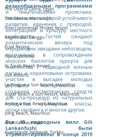
разнообразными программами
The Oberoi Zahra, Egypt
и тематическими проектами, 
связанными со сферой устойчивого 
The Oberoi, Marrakech
развития, единения с природой, 
InterContinental Phuket Resort
интеграцией в культуру местного 
сообщества. Гостей ожидают 
Regent Bali Canggu
романтические вечера под 
Eclat Beijing
мерцающим звездами небосводом, 
погружения в сопровождении 
Пресс-релизы
морских биологов курорта для 
Al Zorah Beach Resort
знакомства с подводной жизнью 
лагуны и коралловыми островами, 
Sun Resorts
участие в высадке молодых 
La Pirogue a Sun Resort, Mauritius
деревьев, мастер-классы по 
созданию косметических средств 
Sugar Beach a Sun Resort, Mauritius
для спа-процедур из натуральных 
продуктов, кулинарные классы, 
Ambre a Sun Resort, Mauritius
уроки серфинга и многое другое.
Long Beach, Mauritius
Все 45 надводных вилл Gili 
Anahita Mauritius
Lankanfushi были 
Avantgarde Yalıkavak, Turkey
отремонтированы в конце 2019