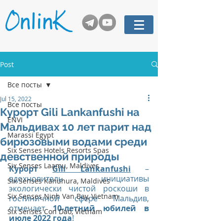
Post
Все посты
Jul 15, 2022
Все посты
Курорт Gili Lankanfushi на
ENVI
Мальдивах 10 лет парит над
Marassi Egypt
бирюзовыми водами среди
Six Senses Hotels Resorts Spas
девственной природы
Six Senses Laamu, Maldives
Курорт 
Gili Lankanfushi
 – 
вдохновитель инициативы 
Six Senses Kanuhura, Maldives
экологически чистой роскоши в 
Six Senses Ninh Van Bay, Vietnam
гостиничной сфере Мальдив, 
отмечает 
10-летний юбилей в 
Six Senses Con Dao, Vietnam
июле 2022 года
! 