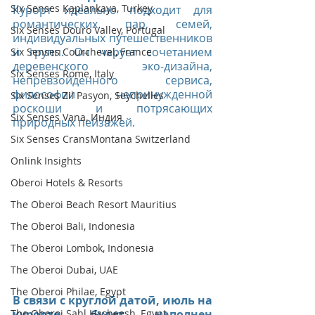
Six Senses Kaplankaya, Turkey
Курорт идеально подходит для 
романтических пар, семей, 
Six Senses Douro Valley, Portugal
индивидуальных путешественников 
и групп. Он чарует сочетанием 
Six Senses Courchevel, France
деревенского эко-дизайна, 
Six Senses Rome, Italy
непревзойденного сервиса, 
философии непринужденной 
Six Senses Zil Pasyon, Seychelles
роскоши и потрясающих 
Six Senses Vana, Индия
природных пейзажей.
Six Senses CransMontana Switzerland
Onlink Insights
Oberoi Hotels & Resorts
The Oberoi Beach Resort Mauritius
The Oberoi Bali, Indonesia
The Oberoi Lombok, Indonesia
The Oberoi Dubai, UAE
The Oberoi Philae, Egypt
В связи с круглой датой, июль на 
The Oberoi Sahl Hasheesh, Egypt
курорте будет наполнен 