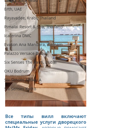
Desa Potato Head
Erth, UAE
Rayavadee, Krabi, Thailand
Pimalai Resort & Spa, Thailand
Icaterina DMC
Evason Ana Mandara, Vietnam
Palazzo Versace Dubai
Six Senses The Palm, Dubai
OKU Bodrum
Six Senses AMAALA
Six Senses Kyoto
Все типы вилл включают 
специальные услуги дворецкого 
Mr/Ms Friday
, которые помогают 