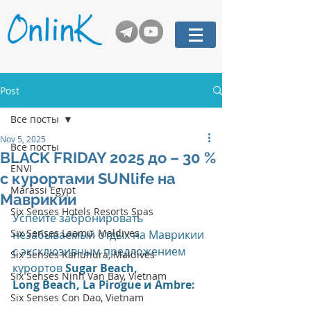
Post
Все посты
Nov 5, 2025
Все посты
BLACK FRIDAY 2025 до – 30 %
ENVI
c курортами SUNlife на
Marassi Egypt
Маврикии
Six Senses Hotels Resorts Spas
Успейте забронировать 
Six Senses Laamu, Maldives
незабываемый отдых на Маврикии 
с эксклюзивным предложением 
Six Senses Kanuhura, Maldives
курортов 
Sugar Beach, 
Six Senses Ninh Van Bay, Vietnam
Long Beach, La Pirogue и Ambre:
Six Senses Con Dao, Vietnam