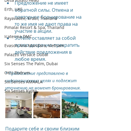
Desa Potato Head
Предложение не имеет 
Erth, UAE
обратной силы. Отмена и 
повторное бронирование на 
Rayavadee, Krabi, Thailand
то же имя не дают права на 
Pimalai Resort & Spa, Thailand
участие в акции.
Icaterina DMC
SUNlife оставляет за собой 
право досрочно прекратить 
Evason Ana Mandara, Vietnam
действие предложения в 
Palazzo Versace Dubai
любое время.
Six Senses The Palm, Dubai
OKU Bodrum
* Предложение представлено в 
информационных целях и подлежит 
Six Senses AMAALA
уточнению на момент бронирования
.
Six Senses Kyoto
Подарите себе и своим близким 