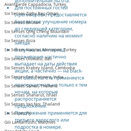
дополнительная льгота.
Avantgarde Cappadocia, Turkey
Для постоянных гостей 
Six Senses Zighy Bay, Oman
(«репитеров») предоставляется 
бесплатное улучшение номера 
Six Senses Bhutan
до следующей категории, 
Six Senses Qing Cheng Mountain
согласно наличию на момент 
Six Senses Ibiza
заезда.
В случае, если период 
Six Senses Kocatas Mansions, Turkey
проживания частично 
Six Senses Uluwatu, Bali
выпадает на даты действия 
Six Senses Krabey Island, Cambodia
акции, а частично — на black-
Six Senses Fort Barwara, India
out dates, льгота применяется 
пропорционально только к тем 
Six Senses Samui, Thailand
ночам, на которые 
Six Senses Shaharut, Israel
распространяется 
Six Senses Yao Noi, Thailand
предложение.
Предложение применяется для 
Six Senses Fiji
третьего взрослого или 
Gili Lankanfushi, Maldives
подростка в номере.