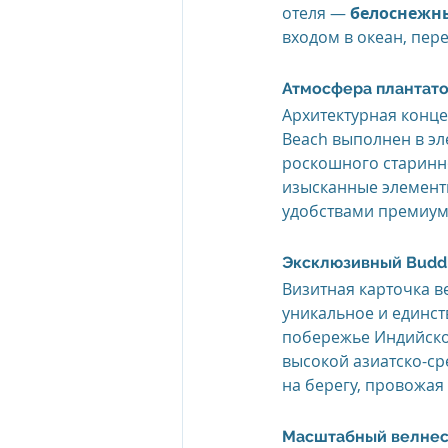
отеля — 
белоснежны
входом в океан, пер
Атмосфера плантато
Архитектурная конце
Beach выполнен в э
роскошного старинно
изысканные элемент
удобствами премиум-
Эксклюзивный Buddh
Визитная карточка в
уникальное и единст
побережье Индийског
высокой азиатско-с
на берегу, провожая
Масштабный велнес