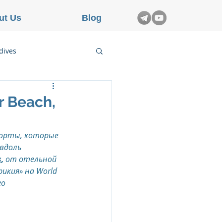
ut Us
Blog
dives
etnam
 Beach,
rance
рорты, которые 
вдоль 
s
,
 от отельной 
икия» на World 
о 