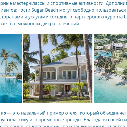
рные мастер-классы и спортивные активности. Дополни
иентов: гости Sugar Beach могут свободно пользоваться 
сторанами и услугами соседнего партнерского курорта 
L
ивает возможности для развлечений.
ius
 — это идеальный пример отеля, который объединяет 
ую классику и современные тренды. Благодаря своей ва
сторанов, качественному спа и защищенному от ветра 