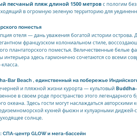
й песчаный пляж длиной 1500 метров
 с пологим бе
еходящий в огромную зеленую территорию для уединенн
рского поместья
пция отеля — дань уважения богатой истории острова. Д
легантном французском колониальном стиле, воссоздаю
го плантаторского поместья. Величественные белые фа
ы интерьера здесь гармонично сочетаются со всеми со
класса.
a-Bar Beach , единственный на побережье Индийског
ечерней и пляжной жизни курорта — культовый 
Buddha-
венное в своем роде пространство этого легендарного б
о океана. Здесь гости могут наслаждаться авторскими к
редиземноморской кухней фьюжн и кулуарными диджей-с
 уходящее солнце.
: СПА-центр GLOW и мега-бассейн