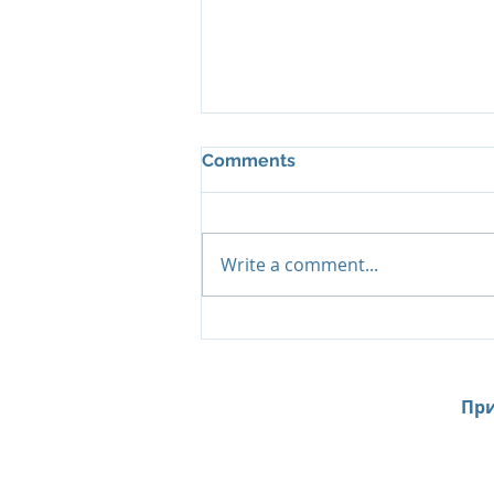
Comments
Write a comment...
До - 35 %, при длительном
проживании в отелях
Sunlife (Маврикий)
При