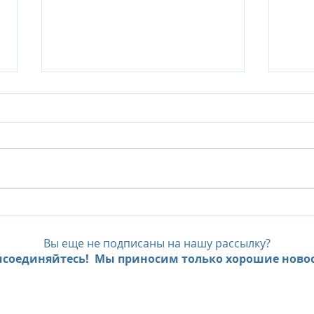
И вновь Sunlife
Мав
предлагает платить
шез
меньше, а отдыхать
остр
Вы еще не подписаны на нашу рассылку?
дольше
посе
соединяйтесь! Мы приносим только хорошие новос
на к