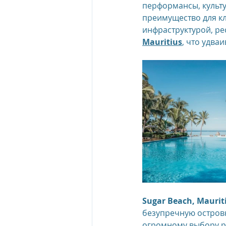
перформансы, культу
преимущество для кл
инфраструктурой, ре
Mauritius
, что удва
Sugar Beach, Maurit
безупречную островн
огромному выбору ре