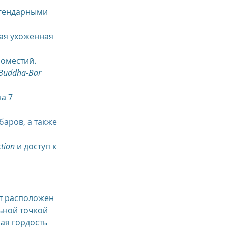
гендарными 
esia
ая ухоженная 
поместий.
e Oberoi Zahra, Egypt
Buddha-Bar 
а 7 
jing
Пресс-релизы
аров, а также 
ction
 и доступ к 
т расположен 
ьной точкой 
ая гордость 