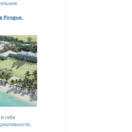
тельное 
a Pirogue, 
в себе 
риативности, 