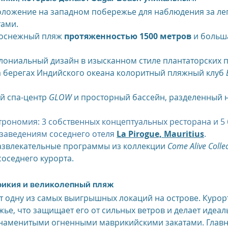
оложение на западном побережье для наблюдения за ле
тами.
us
The Oberoi Bali, Indonesia
The Oberoi Lombok, Indon
оснежный пляж 
протяженностью 1500 метров
 и больш
лониальный дизайн в изысканном стиле плантаторских 
Oberoi Philae, Egypt
The Oberoi Sahl Hasheesh, Egypt
Th
 берегах Индийского океана колоритный пляжный клуб 
 спа-центр 
GLOW
 и просторный бассейн, разделенный н
rContinental Phuket Resort
Regent Bali Canggu
Eclat Bei
трономия: 3 собственных концептуальных ресторана и 5 б
 заведениям соседнего отеля 
La Pirogue, Mauritius
.
звлекательные программы из коллекции 
Come Alive Colle
esorts
соседнего курорта.
рикия и великолепный пляж
т одну из самых выигрышных локаций на острове. Курор
ье, что защищает его от сильных ветров и делает идеал
знаменитыми огненными маврикийскими закатами. Главн