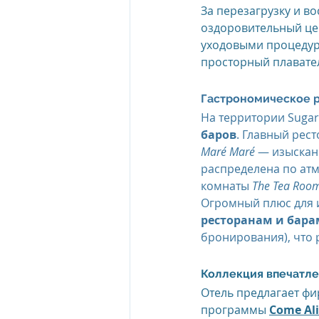
За перезагрузку и в
оздоровительный це
уходовыми процедур
просторный плавател
Гастрономическое р
На территории Sugar
баров
. Главный рест
Maré Maré
 — изыскан
распределена по ат
комнаты 
The Tea Roo
Огромный плюс для и
ресторанам и барам
бронирования), что 
Коллекция впечатле
Отель предлагает фи
программы 
Come Ali