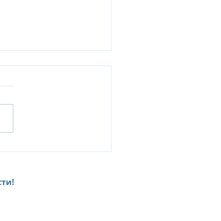
рикий за пределами
лонга: 5 потрясающих
овков, которые стоит
тить во время отдыха
ти!
урортах Sunlife