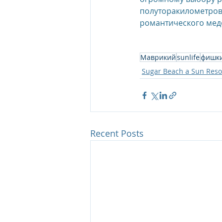
полуторакилометрово
романтического медо
Маврикий
sunlife
фишк
Sugar Beach a Sun Resor
Recent Posts