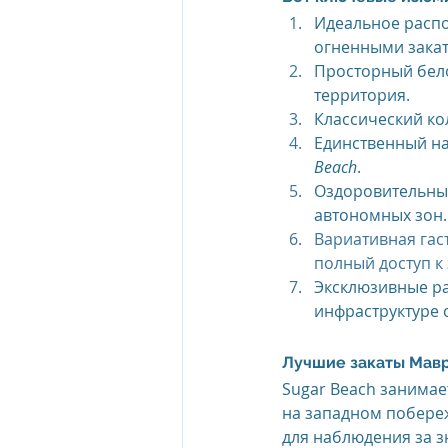
Идеальное расп
огненными зака
The Oberoi Beach Resort Mauriti
Просторный бел
территория.
Классический ко
The Oberoi Dubai, UAE
The 
Единственный на
Beach
.
Оздоровительный
автономных зон.
The Oberoi, Marrakech
Inte
Вариативная гас
полный доступ к
Эксклюзивные ра
Al Zorah Beach Resort
Sun R
инфраструктуре 
Лучшие закаты Мав
Sugar Beach занимае
на западном побереж
для наблюдения за 