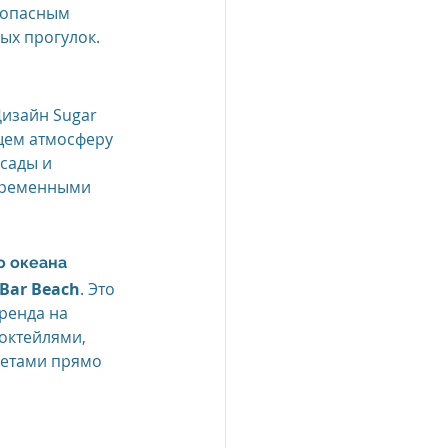
зопасным 
ых прогулок.
изайн Sugar 
щем атмосферу 
сады и 
временными 
о океана
Bar Beach
. Это 
ренда на 
октейлями, 
етами прямо 