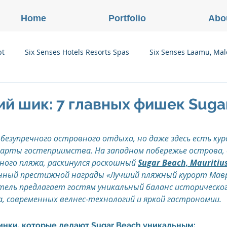
Home
Portfolio
Abo
pt
Six Senses Hotels Resorts Spas
Six Senses Laamu, Mal
Six Senses Ninh Van Bay, Vietnam
Six Senses Con Dao, Vi
й шик: 7 главных фишек Sugar
Six Senses Douro Valley, Portugal
Six Senses Courchevel, F
безупречного островного отдыха, но даже здесь есть ку
рты гостеприимства. На западном побережье острова, 
ного пляжа, раскинулся роскошный 
Sugar Beach, Mauritiu
enses Zil Pasyon, Seychelles
Six Senses Vana, Индия
оенный престижной награды «Лучший пляжный курорт Мавр
отель предлагает гостям уникальный баланс историческог
, современных велнес-технологий и яркой гастрономии.
rland
Onlink Insights
Oberoi Hotels & Resorts
нки, которые делают Sugar Beach уникальным: