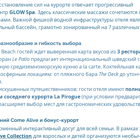
осстановление сил на курорте отвечает прогрессивный 
нтр 
GLOW Spa
. Здесь классические массажи сочетаются
ами. Важной фишкой водной инфраструктуры отеля явля
ьный бассейн, грамотно зонированный на 7 различных 
азнообразие и гибкость выбора
 Beach гостей ждет выверенная карта вкусов из 
3 рестор
оран 
Le Patio
 предлагает интернациональный шведский с
ную средиземноморскую кухню a la carte. Коктейльная ка
мосферным локациям: от пляжного бара 
The Deck
 до утон
m
.
скушенных путешественников: гости отеля имеют 
полны
 соседнего курорта La Pirogue
 (при условии предвари
расширяет выбор мест для гастрономических удовольств
ний Come Alive и бонус-курорт
рменный интерактивный досуг для всей семьи. В рамках
ve Collection
 для взрослых и детей организуются необы