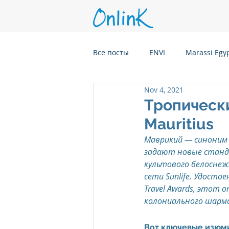
Все посты
ENVI
Marassi Egy
Nov 4, 2021
Six Senses Kanuhura, Maldives
Тропически
Mauritius
Six Senses Kaplankaya, Turkey
Маврикий — синоним 
задают новые станда
культового белоснеж
Six Senses Rome, Italy
Six S
сети Sunlife. Удост
Travel Awards, этот 
колониального шарма
Six Senses CransMontana Switze
Вот ключевые изюми