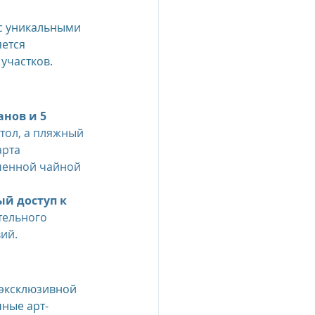
 с уникальными 
ется 
участков.
анов и 5 
тол, а пляжный 
рта 
ченной чайной 
й доступ к 
тельного 
ий.
 эксклюзивной 
чные арт-