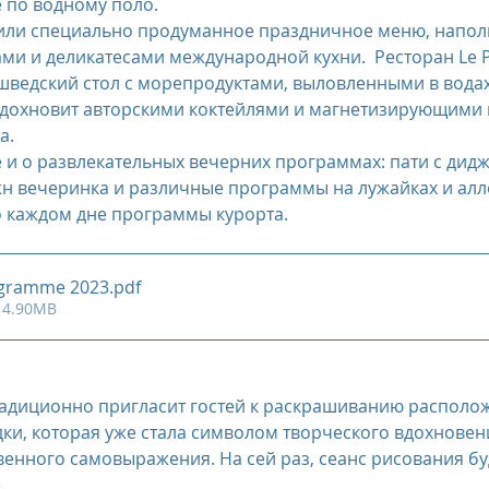
е по водному поло.
или специально продуманное праздничное меню, напол
и и деликатесами международной кухни.  Ресторан Le P
шведский стол с морепродуктами, выловленными в вода
 вдохновит авторскими коктейлями и магнетизирующими
а. 
 и о развлекательных вечерних программах: пати с дидж
н вечеринка и различные программы на лужайках и алле
о каждом дне программы курорта.
ogramme 2023
.pdf
 4.90MB
радиционно пригласит гостей к раскрашиванию располо
ки, которая уже стала символом творческого вдохновени
енного самовыражения. На сей раз, сеанс рисования бу
.