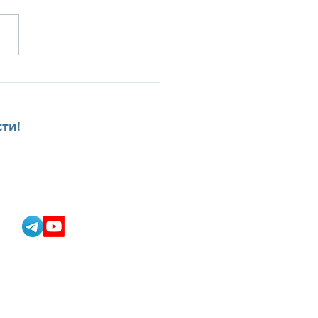
рикий за пределами
лонга: 5 потрясающих
овков, которые стоит
тить во время отдыха
ти!
урортах Sunlife
team@onlinkservices.com