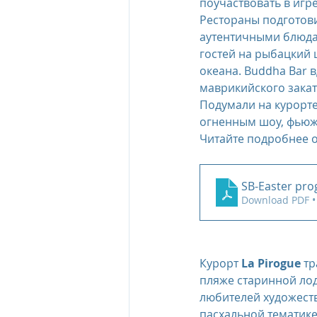
поучаствовать в игр
Рестораны подготов
аутентичными блюдам
гостей на рыбацкий 
океана. Buddha Bar
маврикийского закат
Подумали на курорте
огненным шоу, фьюж
Читайте подробнее 
SB-Easter pr
Download PDF •
Курорт 
La Pirogue
 т
пляже старинной лод
любителей художеств
пасхальной тематике