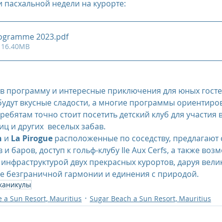
 пасхальной недели на курорте:
rogramme 2023
.pdf
 16.40MB
в программу и интересные приключения для юных гостей
удут вкусные сладости, а многие программы ориентиро
ребятам точно стоит посетить детский клуб для участия в
ц и других  веселых забав.
h
 и 
La Pirogue
 расположенные по соседству, предлагают 
 и баров, доступ к гольф-клубу Ile Aux Cerfs, а также воз
инфраструктурой двух прекрасных курортов, даруя вел
ве безграничной гармонии и единения с природой.
каникулы
e a Sun Resort, Mauritius
Sugar Beach a Sun Resort, Mauritius