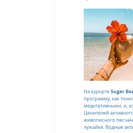
The Oberoi Beach Resort Mauriti
The Oberoi Dubai, UAE
The 
The Oberoi, Marrakech
Inte
Al Zorah Beach Resort
Sun R
На курорте 
Sugar Be
программу, как тон
медитативными, и, 
Ценителей активного
живописного песчано
лужайке. Водные акт