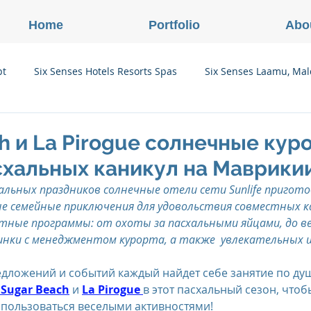
Home
Portfolio
Abo
pt
Six Senses Hotels Resorts Spas
Six Senses Laamu, Mal
Six Senses Ninh Van Bay, Vietnam
Six Senses Con Dao, Vi
h и La Pirogue солнечные кур
схальных каникул на Маврики
Six Senses Douro Valley, Portugal
Six Senses Courchevel, F
альных праздников солнечные отели сети Sunlife пригото
е семейные приключения для удовольствия совместных к
ные программы: от охоты за пасхальными яйцами, до ве
enses Zil Pasyon, Seychelles
Six Senses Vana, Индия
инки с менеджментом курорта, а также  увлекательных 
едложений и событий каждый найдет себе занятие по ду
 Sugar Beach
 и
La Pirogue
в этот пасхальный сезон, чтоб
rland
Onlink Insights
Oberoi Hotels & Resorts
спользоваться веселыми активностями!