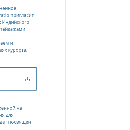
ненное 
atio пригласит 
х Индийского 
 пейзажами 
еем и 
ях курорта.
женной на 
я для 
дет посвящен 