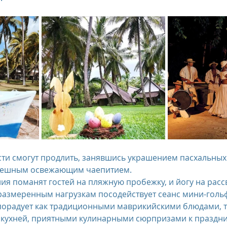
сти смогут продлить, занявшись украшением пасхальных
спешным освежающим чаепитием.
я поманят гостей на пляжную пробежку, и йогу на рассв
азмеренным нагрузкам посодействует сеанс мини-гольф
орадует как традиционными маврикийскими блюдами, та
кухней, приятными кулинарными сюрпризами к праздни