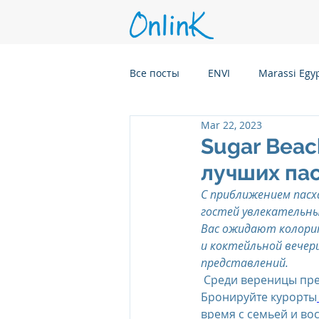
Все посты
ENVI
Marassi Egy
Mar 22, 2023
Six Senses Kanuhura, Maldives
Sugar Beac
лучших па
Six Senses Kaplankaya, Turkey
С приближением пасх
гостей увлекательны
Вас ожидают колорит
Six Senses Rome, Italy
Six S
и коктейльной вечер
представлений.
 Среди вереницы пр
Бронируйте курорты
Six Senses CransMontana Switze
время с семьей и во