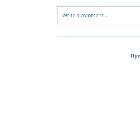
Write a comment...
До - 35 %, при длительном
проживании в отелях
Sunlife (Маврикий)
При
Home
News
Contacts
About Us
Site Search l Поиск