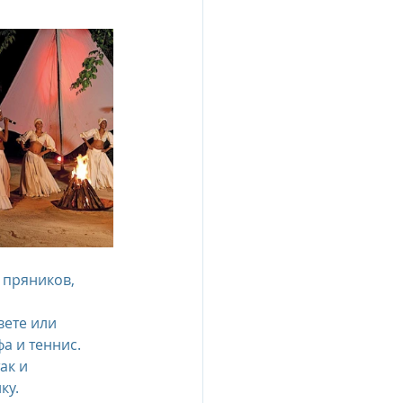
 пряников, 
ете или 
а и теннис.
к и 
ку.