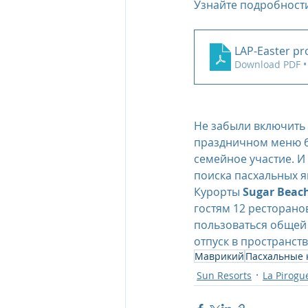
Узнайте подробности
LAP-Easter p
Download PDF •
Не забыли включить 
праздничном меню б
семейное участие. И 
поиска пасхальных яи
Курорты 
Sugar Beac
гостям 12 ресторанов
пользоваться общей 
отпуск в пространст
Маврикий
Пасхальные 
Sun Resorts
La Pirogu