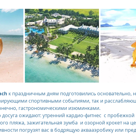
us
The Oberoi Bali, Indonesia
The Oberoi Lombok, Indon
Oberoi Philae, Egypt
The Oberoi Sahl Hasheesh, Egypt
Th
rContinental Phuket Resort
Regent Bali Canggu
Eclat Bei
esorts
ach
 к праздничным дням подготовились основательно, 
изирующими спортивными событиями, так и расслабляющ
конечно, гастрономическими изюминками.
 досуга ожидают: утренний кардио-фитнес  с пробежкой 
го пляжа, зажигательная зумба  и озорной крокет на ц
ивности погрузят вас в бодрящую аквааэробику или пре