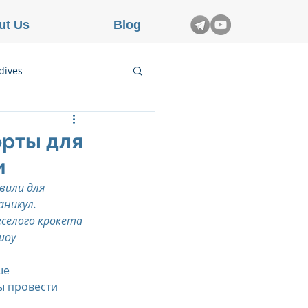
ut Us
Blog
dives
etnam
орты для
и
rance
вили для 
аникул.
селого крокета 
шоу 
ше
ы провести 