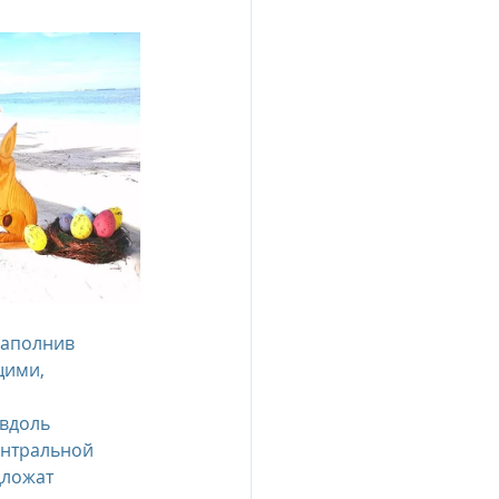
esia
e Oberoi Zahra, Egypt
jing
Пресс-релизы
наполнив 
ими, 
вдоль 
ентральной 
дложат 