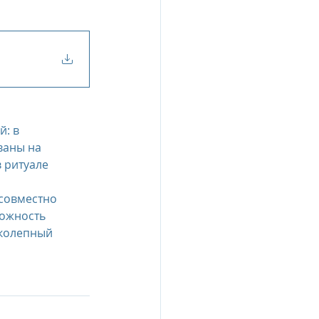
: в 
ваны на 
 ритуале 
совместно 
можность 
иколепный 