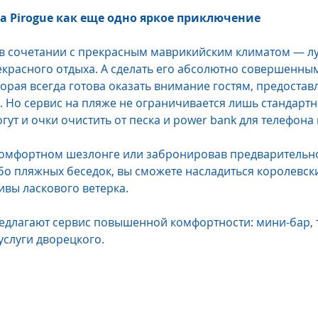
a Pirogue как еще одно яркое приключение
в сочетании с прекрасным маврикийским климатом — л
красного отдыха. А сделать его абсолютно совершенны
торая всегда готова оказать внимание гостям, предостав
. Но сервис на пляже не ограничивается лишь стандарт
огут и очки очистить от песка и power bank для телефона
омфортном шезлонге или забронировав предварительно
о пляжных беседок, вы сможете насладиться королевск
ивы ласкового ветерка.
длагают сервис повышенной комфортности: мини-бар, т
услуги дворецкого.