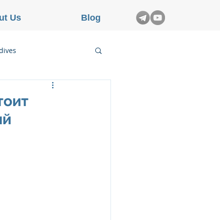
ut Us
Blog
dives
etnam
тоит
ий
rance