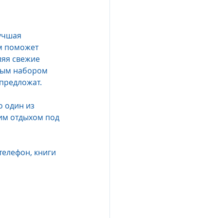
учшая 
м поможет 
ляя свежие 
ным набором 
 предложат.
 один из 
им отдыхом под 
елефон, книги 