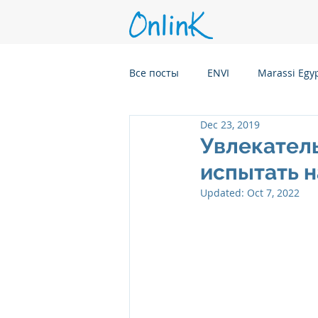
Все посты
ENVI
Marassi Egy
Dec 23, 2019
Six Senses Kanuhura, Maldives
Увлекател
испытать н
Six Senses Kaplankaya, Turkey
Updated:
Oct 7, 2022
Six Senses Rome, Italy
Six S
Six Senses CransMontana Switze