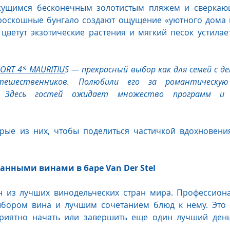
жущимся бесконечным золотистым пляжем и сверкаю
 роскошные бунгало создают ощущение «уютного дома в
цветут экзотические растения и мягкий песок устилае
SORT 4* MAURITIU
S — прекрасный выбор как для семей с де
утешественников. Полюбили его за романтическую
 Здесь гостей ожидает множество программ и у
ые из них, чтобы поделиться частичкой вдохновения 
анными винами в баре Van Der Stel
н из лучших винодельческих стран мира. Профессиона
ыбором вина и лучшим сочетанием блюд к нему. Это 
риятно начать или завершить еще один лучший день 