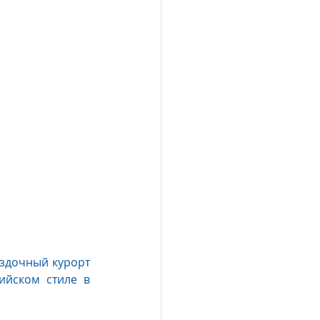
esia
e Oberoi Zahra, Egypt
jing
Пресс-релизы
Расположенный на популярном западном побережье Маврикия четырех-звездочный курорт 
ийском стиле в 