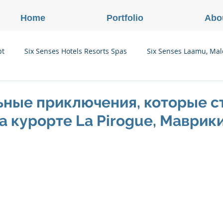
Home
Portfolio
Abo
pt
Six Senses Hotels Resorts Spas
Six Senses Laamu, Mal
Six Senses Ninh Van Bay, Vietnam
Six Senses Con Dao, Vi
ьные приключения, которые с
а курорте La Pirogue, Маврик
Six Senses Douro Valley, Portugal
Six Senses Courchevel, F
enses Zil Pasyon, Seychelles
Six Senses Vana, Индия
rland
Onlink Insights
Oberoi Hotels & Resorts