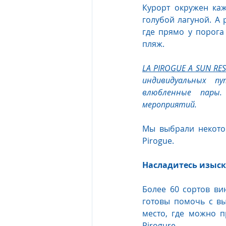
Курорт окружен ка
голубой лагуной. А
где прямо у порога 
пляж.
LA PIROGUE A SUN RE
индивидуальных п
влюбленные пары.
мероприятий. 
Мы выбрали некотор
Pirogue.
Насладитесь изыск
Более 60 сортов ви
готовы помочь с в
место, где можно п
Pirogure.