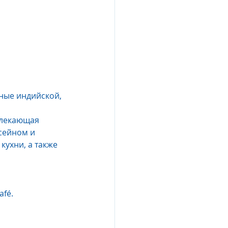
ные индийской,
влекающая 
сейном и 
ухни, а также 
afé.