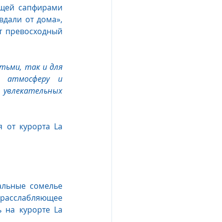
щей сапфирами 
дали от дома», 
т превосходный 
тьми, так и для 
 атмосферу и 
влекательных 
от курорта La 
льные сомелье 
расслабляющее 
на курорте La 