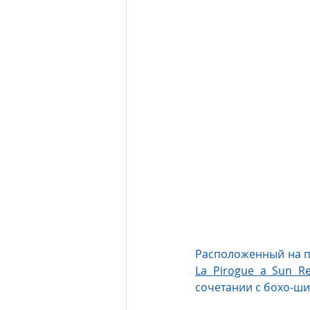
The Oberoi Beach Resort Mauriti
The Oberoi Dubai, UAE
The 
The Oberoi, Marrakech
Inte
Al Zorah Beach Resort
Sun R
La Pirogue а Sun Res
сочетании с бохо-ши