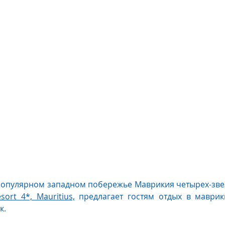
us
The Oberoi Bali, Indonesia
The Oberoi Lombok, Indon
Oberoi Philae, Egypt
The Oberoi Sahl Hasheesh, Egypt
Th
rContinental Phuket Resort
Regent Bali Canggu
Eclat Bei
esorts
ort 4*, Mauritius,
 предлагает гостям отдых в маврик
к.