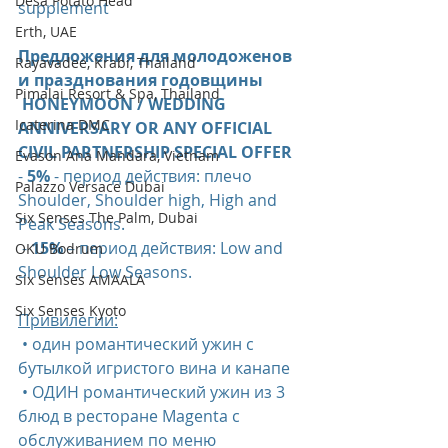
Desa Potato Head
supplement
Erth, UAE
Предложения для молодоженов 
Rayavadee, Krabi, Thailand
и празднования годовщины
Pimalai Resort & Spa, Thailand
 HONEYMOON / WEDDING 
Icaterina DMC
ANNIVERSARY OR ANY OFFICIAL 
CIVIL PARTNERSHIP SPECIAL OFFER
Evason Ana Mandara, Vietnam
-
 5%
 - период действия: плечо 
Palazzo Versace Dubai
Shoulder, Shoulder high, High and 
Six Senses The Palm, Dubai
Peak Seasons.
 - 
15%
 – период действия: Low and 
OKU Bodrum
Shoulder Low Seasons.
Six Senses AMAALA
Six Senses Kyoto
Привилегии:
 • один романтический ужин с 
бутылкой игристого вина и канапе
 • ОДИН романтический ужин из 3 
блюд в ресторане Magenta с 
обслуживанием по меню