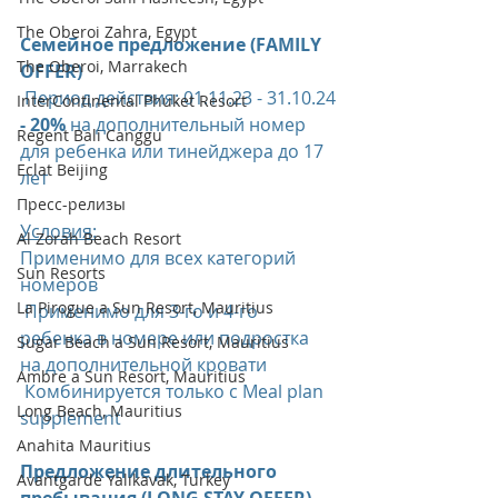
The Oberoi Zahra, Egypt
Семейное предложение (FAMILY 
The Oberoi, Marrakech
OFFER) 
 Период действия: 01.11.23 - 31.10.24
InterContinental Phuket Resort
- 20%
 на дополнительный номер 
Regent Bali Canggu
для ребенка или тинейджера до 17 
Eclat Beijing
лет
Пресс-релизы
Условия:
Al Zorah Beach Resort
Применимо для всех категорий 
Sun Resorts
номеров
La Pirogue a Sun Resort, Mauritius
 Применимо для 3-го и 4-го 
ребенка в номере или подростка 
Sugar Beach a Sun Resort, Mauritius
на дополнительной кровати
Ambre a Sun Resort, Mauritius
 Комбинируется только с Meal plan 
Long Beach, Mauritius
supplement
Anahita Mauritius
Предложение длительного 
Avantgarde Yalıkavak, Turkey