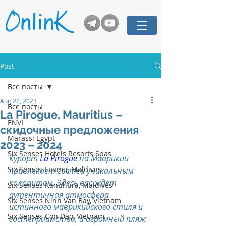
Post
Все посты
Aug 22, 2023
Все посты
La Pirogue, Mauritius –
ENVI
скидочные предложения
Marassi Egypt
2023 – 2024
Six Senses Hotels Resorts Spas
Курорт 
La Pirogue
 на Маврикии 
Six Senses Laamu, Maldives
привлекает гостей уникальным 
колоритом. Здесь вас ждет 
Six Senses Kanuhura, Maldives
аутентичная атмосфера 
Six Senses Ninh Van Bay, Vietnam
истинного маврикийского стиля и 
Six Senses Con Dao, Vietnam
гостеприимства, а огромный пляж 