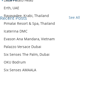
Desa Potato Head
Erth, UAE
Rayavadee, Krabi, Thailand
Recent Posts
See All
Pimalai Resort & Spa, Thailand
Icaterina DMC
Evason Ana Mandara, Vietnam
Palazzo Versace Dubai
Six Senses The Palm, Dubai
OKU Bodrum
Six Senses AMAALA
Six Senses Kyoto
Comments