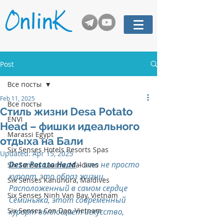
Post
Все посты
Feb 11, 2025
Все посты
Стиль жизни Desa Potato
ENVI
Head – фишки идеального
Marassi Egypt
отдыха на Бали
Six Senses Hotels Resorts Spas
Updated:
Apr 15, 2025
Desa Potato Head
 – это не просто 
Six Senses Laamu, Maldives
курорт, это образ жизни. 
Six Senses Kanuhura, Maldives
Расположенный в самом сердце 
Six Senses Ninh Van Bay, Vietnam
Семиньяка, этот современный 
Six Senses Con Dao, Vietnam
курорт воплощает искусство, 