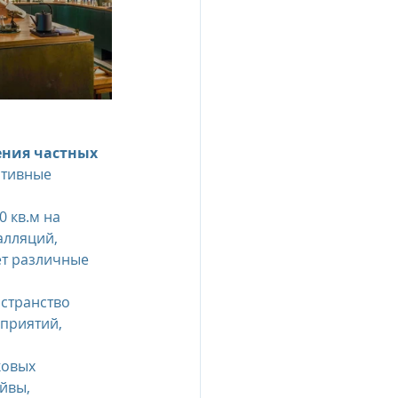
ния частных 
ативные 
 кв.м на 
алляций, 
ет различные 
остранство 
приятий, 
ковых 
йвы, 