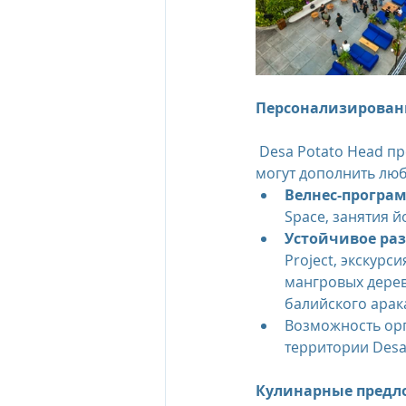
Персонализирова
 Desa Potato Head п
могут дополнить люб
Велнес-програ
Space, занятия й
Устойчивое ра
Project, экскурс
мангровых дерев
балийского арак
Возможность ор
территории Desa
Кулинарные предл