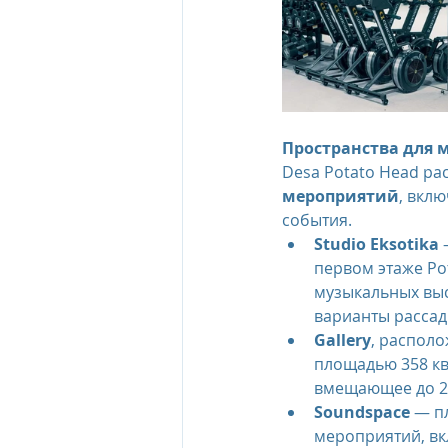
Пространства для 
Desa Potato Head ра
мероприятий
, вкл
события.
Studio Eksotika
 
первом этаже Po
музыкальных выс
варианты рассад
Gallery
, располо
площадью 358 кв
вмещающее до 2
Soundspace
 — п
мероприятий, вк