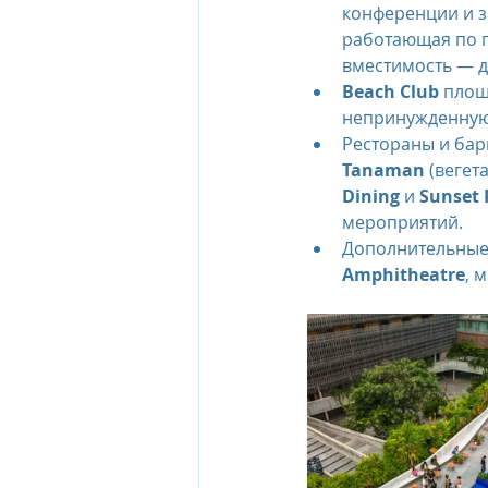
конференции и з
работающая по п
вместимость — д
Beach Club
 площ
непринужденную 
Рестораны и бары
Tanaman
 (вегет
Dining
 и 
Sunset 
мероприятий.
Дополнительные 
Amphitheatre
, 