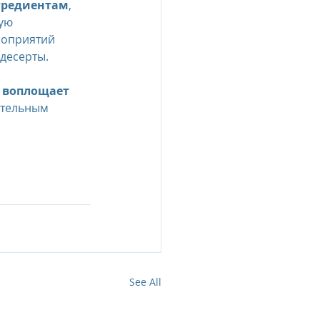
гредиентам
, 
ую 
роприятий 
десерты.
 воплощает 
ительным 
See All