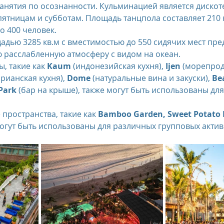
анятия по осознанности. Кульминацией является дискоте
ятницам и субботам. Площадь танцпола составляет 210 к
о 400 человек.
адью 3285 кв.м с вместимостью до 550 сидячих мест пре
расслабленную атмосферу с видом на океан.
, такие как 
Kaum
 (индонезийская кухня), 
Ijen
 (морепрод
арианская кухня), 
Dome
 (натуральные вина и закуски), 
Be
Park
 (бар на крыше), также могут быть использованы дл
пространства, такие как 
Bamboo Garden, Sweet Potato 
могут быть использованы для различных групповых актив