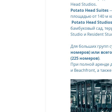
Head Studios.
Potato Head Suites
 
The Oberoi Beach Resort Mauriti
площадью от 140 м кв
 Potato Head Studio
бамбуковый сад, тер
The Oberoi Dubai, UAE
The 
Studio и Resident St
Для больших групп с
номеров) или всего
The Oberoi, Marrakech
Inte
(225 номеров)
. 
При полной аренде до
и Beachfront, а такж
Al Zorah Beach Resort
Sun R