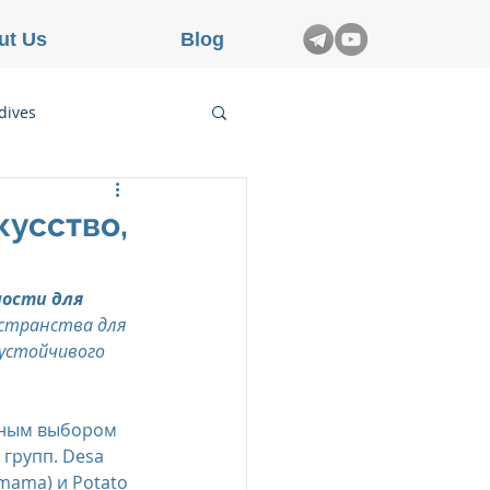
ut Us
Blog
dives
etnam
кусство,
rance
ости для 
остранства для 
устойчивого 
льным выбором 
групп. Desa 
mama) и Potato 