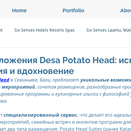
Home
Portfolio
Abo
pt
Six Senses Hotels Resorts Spas
Six Senses Laamu, Mal
Six Senses Ninh Van Bay, Vietnam
Six Senses Con Dao, Vi
ожения Desa Potato Head: ис
ия и вдохновение
Six Senses Douro Valley, Portugal
Six Senses Courchevel, F
Head
 в Семиньяке, Бали, предлагает 
уникальные возможн
 и мероприятий
, сочетая размещение, разнообразные пр
ированные программы и кулинарные изыски с философией 
enses Zil Pasyon, Seychelles
Six Senses Vana, Индия
ва.
т 
специализированный сервис
, что делает его идеа
ероприятий, семейных встреч и инсентив программ для 
rland
Onlink Insights
Oberoi Hotels & Resorts
ет два типа размещения: Potato Head Suites (ранее Kata