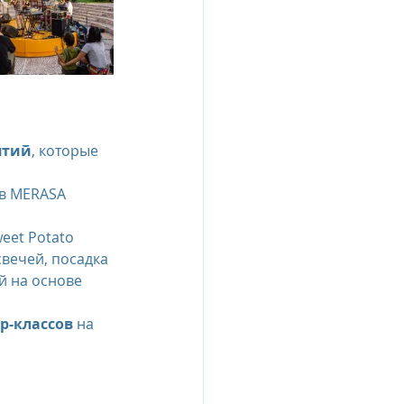
ятий
, которые 
 в MERASA 
eet Potato 
свечей, посадка 
й на основе 
р-классов
 на 