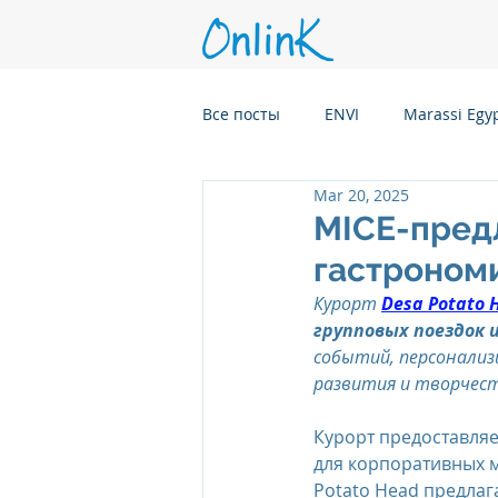
Все посты
ENVI
Marassi Egy
Mar 20, 2025
Six Senses Kanuhura, Maldives
MICE-предл
гастроном
Six Senses Kaplankaya, Turkey
Курорт 
Desa Potato 
групповых поездок
событий, персонализ
Six Senses Rome, Italy
Six S
развития и творчест
Курорт предоставляе
для корпоративных м
Six Senses CransMontana Switze
Potato Head предлага