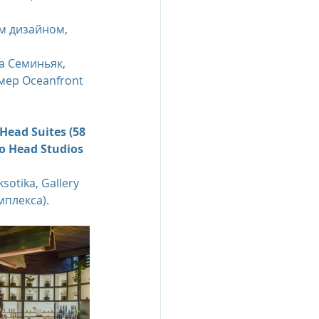
м дизайном, 
esia
а Семиньяк, 
мер Oceanfront 
e Oberoi Zahra, Egypt
ead Suites (58 
 Head Studios 
jing
Пресс-релизы
otika, Gallery 
мплекса).