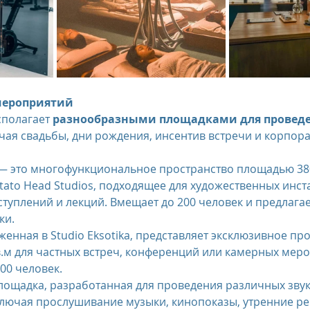
мероприятий
сполагает 
разнообразными площадками для проведе
ючая свадьбы, дни рождения, инсентив встречи и корпор
— это многофункциональное пространство площадью 380
tato Head Studios, подходящее для художественных инст
туплений и лекций. Вмещает до 200 человек и предлага
ки.
женная в Studio Eksotika, представляет эксклюзивное пр
.м для частных встреч, конференций или камерных меро
00 человек.
лощадка, разработанная для проведения различных зву
лючая прослушивание музыки, кинопоказы, утренние ре