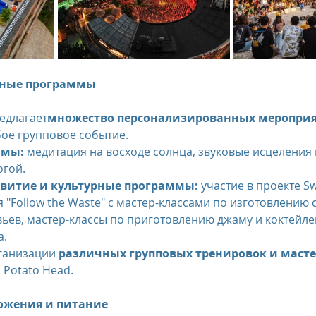
нные программы
редлагает
множество персонализированных меропри
ое групповое событие.
ммы:
 медитация на восходе солнца, звуковые исцеления
огой.
звитие и культурные программы:
 участие в проекте Sw
ия "Follow the Waste" с мастер-классами по изготовлению 
ьев, мастер-классы по приготовлению джаму и коктейле
а.
ганизации 
различных групповых тренировок и масте
 Potato Head.
ожения и питание