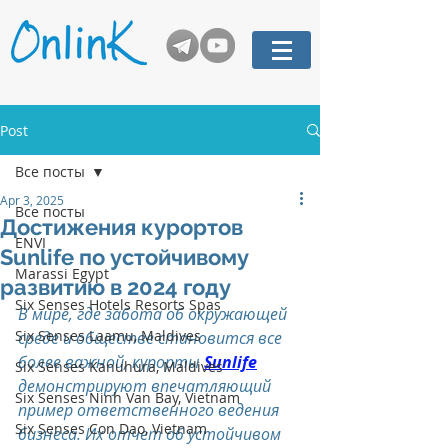
Post
Все посты
Apr 3, 2025
Все посты
Достижения курортов
ENVI
Sunlife по устойчивому
Marassi Egypt
развитию в 2024 году
Six Senses Hotels Resorts Spas
В мире, где забота об окружающей 
Six Senses Laamu, Maldives
среде и обществе становится все 
более важной, курорты 
Sunlife
Six Senses Kanuhura, Maldives
демонстрируют впечатляющий 
Six Senses Ninh Van Bay, Vietnam
пример ответственного ведения 
Six Senses Con Dao, Vietnam
бизнеса. Их отчет об устойчивом 