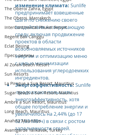
изменение климата:
 Sunlife 
The Oberoi Zahra, Egypt
предпринимает взвешенные 
The Oberoi, Marrakech
шаги по снижению своего 
воздействия на окружающую 
InterContinental Phuket Resort
среду, включая продвижение 
Regent Bali Canggu
проектов в области 
Eclat Beijing
возобновляемых источников 
Пресс-релизы
энергии и оптимизацию меню 
с целью минимизации 
Al Zorah Beach Resort
использования углеродоемких 
Sun Resorts
ингредиентов.
La Pirogue a Sun Resort, Mauritius
Энергоэффективность:
 Sunlife
 продолжают повышать 
Sugar Beach a Sun Resort, Mauritius
энергоэффективность, хотя 
Ambre a Sun Resort, Mauritius
общее потребление энергии и 
Long Beach, Mauritius
увеличилось на 2,44% (до 17 
Anahita Mauritius
627,63 МВтч) в связи с ростом 
заполняемости отелей. 
Avantgarde Yalıkavak, Turkey