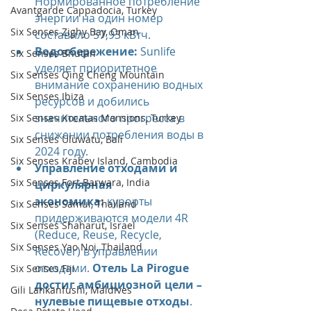
Нормированное потребление 
Avantgarde Cappadocia, Turkey
энергии на один номер 
Six Senses Zighy Bay, Oman
составило 57,93 кВтч.
Водосбережение:
 Sunlife 
Six Senses Bhutan
уделяет приоритетное 
Six Senses Qing Cheng Mountain
внимание сохранению водных 
Six Senses Ibiza
ресурсов и добились 
значительного прогресса в 
Six Senses Kocatas Mansions, Turkey
снижении потребления воды в 
Six Senses Uluwatu, Bali
2024 году.
Six Senses Krabey Island, Cambodia
Управление отходами и 
Six Senses Fort Barwara, India
циркулярная 
экономика:
 курорты 
Six Senses Samui, Thailand
придерживаются модели 4R 
Six Senses Shaharut, Israel
(Reduce, Reuse, Recycle, 
Six Senses Yao Noi, Thailand
Recover) в управлении 
отходами. 
Отель La Pirogue 
Six Senses Fiji
достиг амбициозной цели – 
Gili Lankanfushi, Maldives
нулевые пищевые отходы
. 