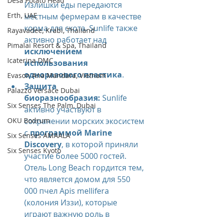
Desa Potato Head
Излишки еды передаются 
Erth, UAE
местным фермерам в качестве 
корма для скота. Sunlife также 
Rayavadee, Krabi, Thailand
активно работает над 
Pimalai Resort & Spa, Thailand
исключением 
Icaterina DMC
использования 
одноразового пластика
.
Evason Ana Mandara, Vietnam
Защита 
Palazzo Versace Dubai
биоразнообразия:
 Sunlife 
Six Senses The Palm, Dubai
активно участвуют в 
OKU Bodrum
сохранении морских экосистем 
с 
программой Marine 
Six Senses AMAALA
Discovery
, в которой приняли 
Six Senses Kyoto
участие более 5000 гостей. 
Отель Long Beach гордится тем, 
что является домом для 550 
000 пчел Apis mellifera 
(колония Иззи), которые 
играют важную роль в 