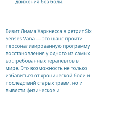
движения без боли.
Визит Лиама Харкнесса в ретрит Six 
Senses Vana — это шанс пройти 
персонализированную программу 
восстановления у одного из самых 
востребованных терапевтов в 
мире. Это возможность не только 
избавиться от хронической боли и 
последствий старых травм, но и 
вывести физическое и 
энергетическое состояние вашего 
тела на принципиально новый 
уровень.
Детали визита доступны на 
официальном 
сайте
 бренда Six 