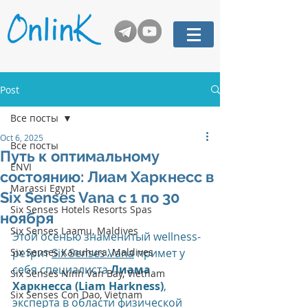
Post
Все посты
Oct 6, 2025
Все посты
Путь к оптимальному
ENVI
состоянию: Лиам Харкнесс в
Marassi Egypt
Six Senses Vana с 1 по 30
Six Senses Hotels Resorts Spas
ноября
Six Senses Laamu, Maldives
Этой осенью знаменитый wellness-
Six Senses Kanuhura, Maldives
ретрит 
Six Senses Vana
 примет у 
себя специалиста 
Лиама 
Six Senses Ninh Van Bay, Vietnam
Харкнесса (Liam Harkness)
, 
Six Senses Con Dao, Vietnam
эксперта в области физической 