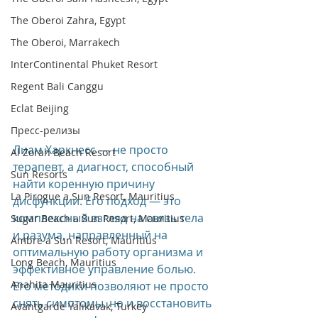
The Oberoi Zahra, Egypt
The Oberoi, Marrakech
InterContinental Phuket Resort
Regent Bali Canggu
Eclat Beijing
Пресс-релизы
Лиам Харкнесс — не просто 
Al Zorah Beach Resort
терапевт, а диагност, способный 
Sun Resorts
найти коренную причину 
La Pirogue a Sun Resort, Mauritius
дисфункции. Его подход — это 
комплексный взгляд на связь тела 
Sugar Beach a Sun Resort, Mauritius
и разума, направленный на 
Ambre a Sun Resort, Mauritius
оптимальную работу организма и 
Long Beach, Mauritius
эффективное управление болью. 
Anahita Mauritius
Его методики позволяют не просто 
снять симптомы, но и восстановить 
Avantgarde Yalıkavak, Turkey