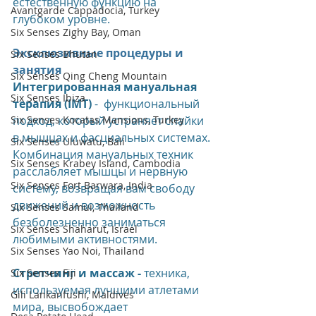
естественную функцию на 
Avantgarde Cappadocia, Turkey
глубоком уровне.
Six Senses Zighy Bay, Oman
Эксклюзивные процедуры и 
Six Senses Bhutan
занятия
Six Senses Qing Cheng Mountain
Интегрированная мануальная 
Six Senses Ibiza
терапия (IMT) 
-  функциональный 
подход, который устраняет спайки 
Six Senses Kocatas Mansions, Turkey
в мышцах и фасциальных системах. 
Six Senses Uluwatu, Bali
Комбинация мануальных техник 
Six Senses Krabey Island, Cambodia
расслабляет мышцы и нервную 
Six Senses Fort Barwara, India
систему, возвращая вам свободу 
движений и возможность 
Six Senses Samui, Thailand
безболезненно заниматься 
Six Senses Shaharut, Israel
любимыми активностями.
Six Senses Yao Noi, Thailand
Стретчинг и массаж - 
техника, 
Six Senses Fiji
используемая лучшими атлетами 
Gili Lankanfushi, Maldives
мира, высвобождает 