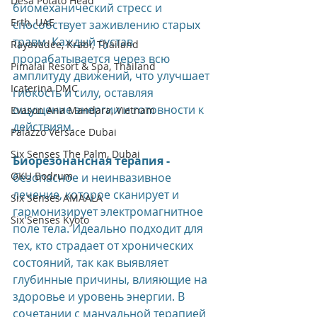
Desa Potato Head
биомеханический стресс и 
Erth, UAE
способствует заживлению старых 
травм. Каждый сустав 
Rayavadee, Krabi, Thailand
прорабатывается через всю 
Pimalai Resort & Spa, Thailand
амплитуду движений, что улучшает 
Icaterina DMC
гибкость и силу, оставляя 
ощущение энергии и готовности к 
Evason Ana Mandara, Vietnam
действиям.
Palazzo Versace Dubai
Six Senses The Palm, Dubai
Биорезонансная терапия - 
OKU Bodrum
безопасное и неинвазивное 
лечение, которое сканирует и 
Six Senses AMAALA
гармонизирует электромагнитное 
Six Senses Kyoto
поле тела. Идеально подходит для 
тех, кто страдает от хронических 
состояний, так как выявляет 
глубинные причины, влияющие на 
здоровье и уровень энергии. В 
сочетании с мануальной терапией 