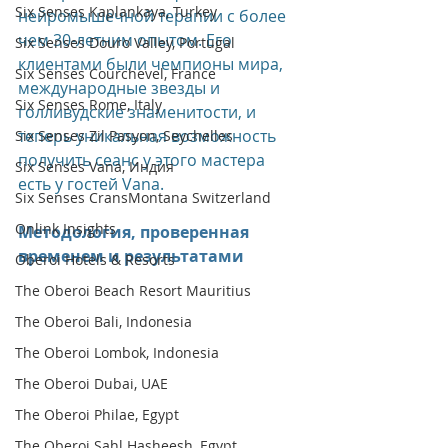
Six Senses Kaplankaya, Turkey
нейромышечной терапии с более 
чем 30-летним опытом. Его 
Six Senses Douro Valley, Portugal
клиентами были чемпионы мира, 
Six Senses Courchevel, France
международные звезды и 
Six Senses Rome, Italy
голливудские знаменитости, и 
теперь уникальная возможность 
Six Senses Zil Pasyon, Seychelles
получить сеанс у этого мастера 
Six Senses Vana, Индия
есть у гостей Vana.
Six Senses CransMontana Switzerland
Onlink Insights
Методология, проверенная 
временем и результатами
Oberoi Hotels & Resorts
The Oberoi Beach Resort Mauritius
The Oberoi Bali, Indonesia
The Oberoi Lombok, Indonesia
The Oberoi Dubai, UAE
The Oberoi Philae, Egypt
The Oberoi Sahl Hasheesh, Egypt