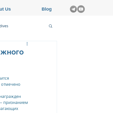
ut Us
Blog
dives
etnam
ижного
rance
вится 
 отмечено 
 награжден 
— признанием 
лагающих 