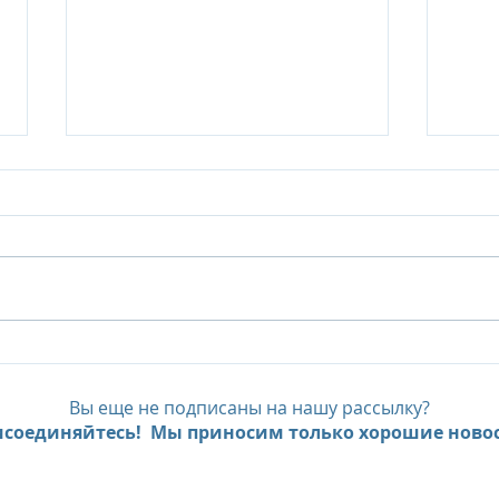
Six Senses Ninh Van Bay, до
Six 
- 35% с предложением Pay
FAM
Less, Stay More
экс
Вы еще не подписаны на нашу рассылку?
пре
соединяйтесь! Мы приносим только хорошие новос
мно
Beac