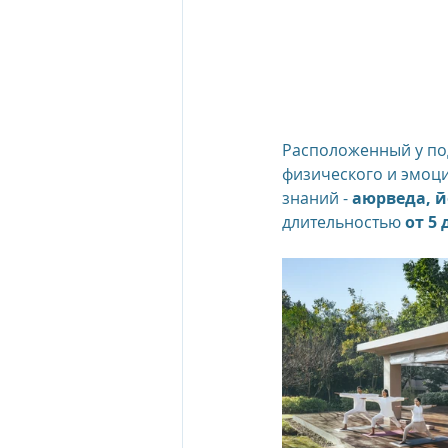
The Oberoi Beach Resort Mauriti
The Oberoi Dubai, UAE
The 
Расположенный у под
физического и эмоци
знаний - 
аюрведа, й
The Oberoi, Marrakech
Inte
длительностью 
от 5 
Al Zorah Beach Resort
Sun R