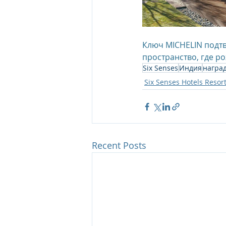
Ключ MICHELIN подтве
пространство, где р
Six Senses
Индия
награ
Six Senses Hotels Resor
Recent Posts