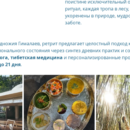
поистине исключительный о
ритуал, каждая тропа в лесу,
укоренены в природе, мудро
us
The Oberoi Bali, Indonesia
The Oberoi Lombok, Indon
заботе.
Oberoi Philae, Egypt
The Oberoi Sahl Hasheesh, Egypt
Th
ножия Гималаев, ретрит предлагает целостный подход 
онального состояния через синтез древних практик и с
ога, тибетская медицина
 и персонализированные пр
rContinental Phuket Resort
Regent Bali Canggu
Eclat Bei
до 21 дня
.
esorts