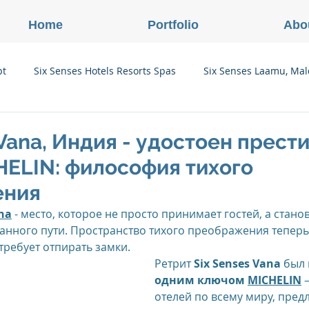
Home
Portfolio
Abo
pt
Six Senses Hotels Resorts Spas
Six Senses Laamu, Mal
Six Senses Ninh Van Bay, Vietnam
Six Senses Con Dao, Vi
 Vana, Индия - удостоен прест
HELIN: философия тихого
Six Senses Douro Valley, Portugal
Six Senses Courchevel, F
ения
ana
 - место, которое не просто принимает гостей, а стано
анного пути. Пространство тихого преображения теперь
enses Zil Pasyon, Seychelles
Six Senses Vana, Индия
требует отпирать замки.
Ретрит 
Six Senses Vana
 был
одним ключом 
MICHELIN
 
rland
Onlink Insights
Oberoi Hotels & Resorts
отелей по всему миру, пред