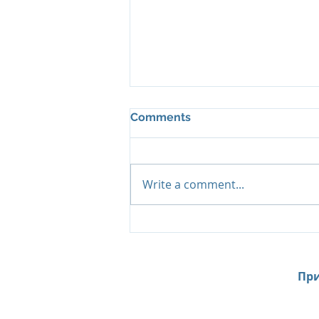
Comments
Write a comment...
Island Summer Offer от Six
Senses Kanuhura:
продление лета на
Мальдивах до декабря
При