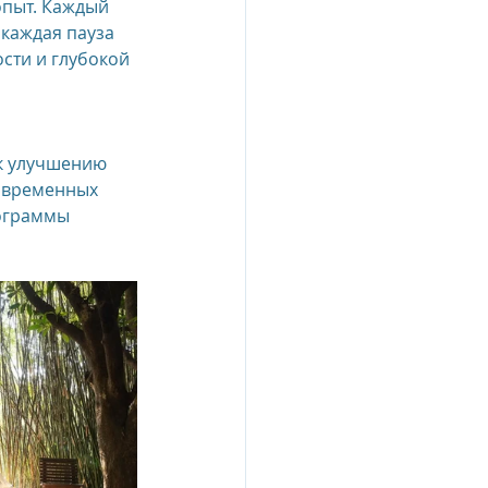
пыт. Каждый 
 каждая пауза 
сти и глубокой 
esia
e Oberoi Zahra, Egypt
к улучшению 
овременных 
ограммы 
jing
Пресс-релизы