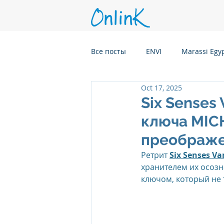
Все посты
ENVI
Marassi Egy
Oct 17, 2025
Six Senses Kanuhura, Maldives
Six Senses
ключа MIC
Six Senses Kaplankaya, Turkey
преображ
Ретрит 
Six Senses V
хранителем их осозн
Six Senses Rome, Italy
Six S
ключом, который не 
Six Senses CransMontana Switze