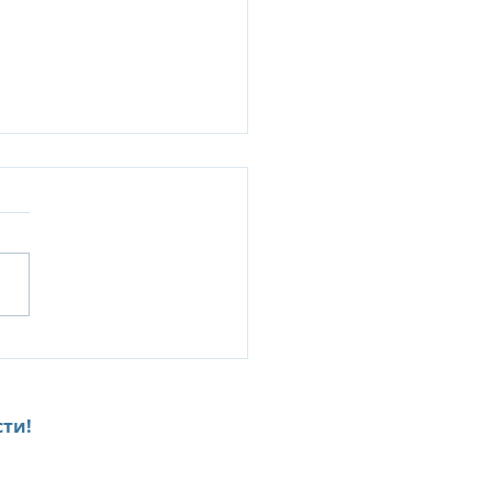
Senses Kanuhura:
ILY & FRIENDS ESCAPE-
клюзивное
дложение для
ти!
гокомнатных вилл и
h Retreat