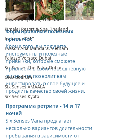
Desa Potato Head
Erth, UAE
Rayavadee, Krabi, Thailand
Pimalai Resort & Spa, Thailand
Формирование полезных 
привычек
Icaterina DMC
Кроме того, вы получите 
Evason Ana Mandara, Vietnam
инструменты и полезные 
Palazzo Versace Dubai
привычки, которые сможете 
Six Senses The Palm, Dubai
привнести в свою повседневную 
жизнь, что позволит вам 
OKU Bodrum
инвестировать в свое будущее и 
Six Senses AMAALA
продлить качество своей жизни.
Six Senses Kyoto
Программа ретрита - 14 и 17 
ночей
Six Senses Vana предлагает 
несколько вариантов длительности 
пребывания в зависимости от 