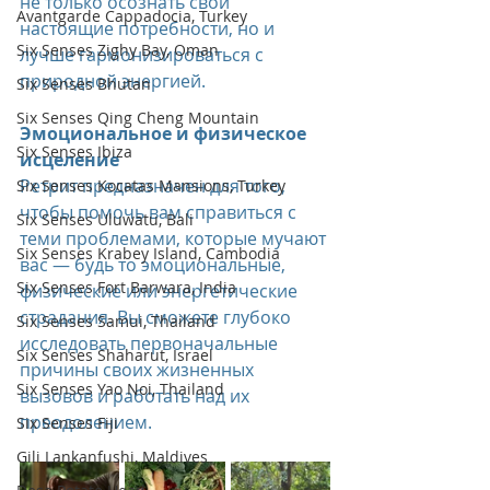
не только осознать свои 
Avantgarde Cappadocia, Turkey
настоящие потребности, но и 
Six Senses Zighy Bay, Oman
лучше гармонизироваться с 
природной энергией.
Six Senses Bhutan
Six Senses Qing Cheng Mountain
Эмоциональное и физическое 
Six Senses Ibiza
исцеление
Ретрит предназначен для того, 
Six Senses Kocatas Mansions, Turkey
чтобы помочь вам справиться с 
Six Senses Uluwatu, Bali
теми проблемами, которые мучают 
Six Senses Krabey Island, Cambodia
вас — будь то эмоциональные, 
Six Senses Fort Barwara, India
физические или энергетические 
страдания. Вы сможете глубоко 
Six Senses Samui, Thailand
исследовать первоначальные 
Six Senses Shaharut, Israel
причины своих жизненных 
Six Senses Yao Noi, Thailand
вызовов и работать над их 
преодолением.
Six Senses Fiji
Gili Lankanfushi, Maldives