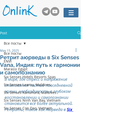
Post
Все посты
May 15, 2025
Все посты
Ретрит аюрведы в Six Senses
ENVI
Vana, Индия: путь к гармонии
Marassi Egypt
и самопознанию
Six Senses Hotels Resorts Spas
В мире, где стресс и напряжение 
Six Senses Laamu, Maldives
становятся частью повседневной 
жизни, необходимость в глубоком 
Six Senses Kanuhura, Maldives
восстановлении и самопознании 
Six Senses Ninh Van Bay, Vietnam
становится всё более актуальной. 
Six Senses Con Dao, Vietnam
Ретриты, такие как Аюрведа в 
Six 