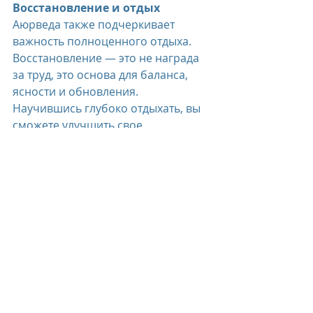
Восстановление и отдых
Аюрведа также подчеркивает 
важность полноценного отдыха. 
Восстановление — это не награда 
за труд, это основа для баланса, 
ясности и обновления. 
Научившись глубоко отдыхать, вы 
сможете улучшить свое 
самочувствие и общее состояние 
здоровья.
Six Senses Vana предлагает 
больше, чем просто ретрит — это 
полноценный путь к 
самопознанию и внутренней 
гармонии. За больше, чем десять 
лет, в ретрите создали 
пространство, где вы можете 
действительно reconnect с собой, 