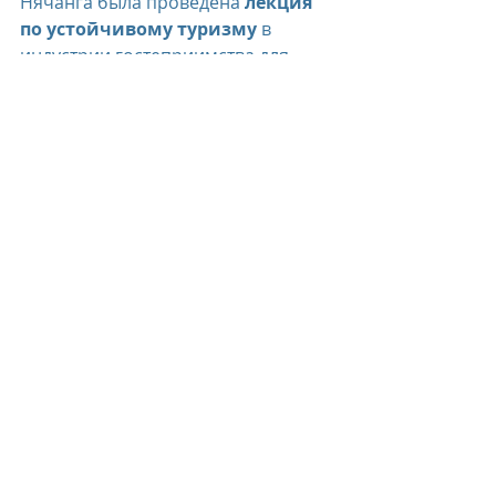
Нячанга была проведена 
лекция 
по устойчивому туризму
 в 
индустрии гостеприимства для 
почти 200 студентов.
Участие в глобальных 
экологических акциях:
Курорт традиционно 
присоединился к акции 
"Час 
Земли"
, организовав ряд 
мероприятий для гостей, таких как 
медитация под звездами, ужин без 
устройств с специальным меню, 
ночной каякинг и выставка "Trash 
to Treasure".
Первый квартал 2025 года стал для 
Six Senses Ninh Van Bay
 периодом 
активной работы в области 