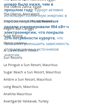
номер было ниже, чем в 
The Oberoi Zahra, Egypt
прошлом году
. Курорт активно 
The Oberoi, Marrakech
использует солнечную энергию: в 
первом квартале 
солнечные 
InterContinental Phuket Resort
панели сгенерировали 904 кВт⋅ч 
Regent Bali Canggu
электроэнергии, что покрыло 
Eclat Beijing
25% потребности курорта
, что 
Пресс-релизы
позволяет уменьшить зависимость 
от традиционных источников 
Al Zorah Beach Resort
энергии.
Sun Resorts
La Pirogue a Sun Resort, Mauritius
Sugar Beach a Sun Resort, Mauritius
Ambre a Sun Resort, Mauritius
Long Beach, Mauritius
Anahita Mauritius
Avantgarde Yalıkavak, Turkey