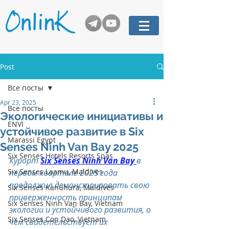
Post
Все посты
Apr 23, 2025
Все посты
Экологические инициативы и
ENVI
устойчивое развитие в Six
Marassi Egypt
Senses Ninh Van Bay 2025
Six Senses Hotels Resorts Spas
Курорт 
Six Senses Ninh Van Bay 
в 
Six Senses Laamu, Maldives
первом квартале 2025 года 
продолжил демонстрировать свою 
Six Senses Kanuhura, Maldives
приверженность принципам 
Six Senses Ninh Van Bay, Vietnam
экологии и устойчивого развития, о 
Six Senses Con Dao, Vietnam
чем свидетельствует их 