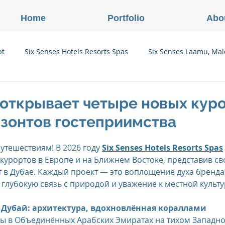
Home
Portfolio
Abo
pt
Six Senses Hotels Resorts Spas
Six Senses Laamu, Mal
Six Senses Ninh Van Bay, Vietnam
Six Senses Con Dao, Vi
 открывает четыре новых кур
изонтов гостеприимства
Six Senses Douro Valley, Portugal
Six Senses Courchevel, F
утешествиям! В 2026 году 
Six Senses Hotels Resorts Spas
курортов в Европе и на Ближнем Востоке, представив св
в Дубае. Каждый проект — это воплощение духа бренда
enses Zil Pasyon, Seychelles
Six Senses Vana, Индия
 глубокую связь с природой и уважение к местной культу
, Дубай: архитектура, вдохновлённая кораллами
rland
Onlink Insights
Oberoi Hotels & Resorts
вы в Объединённых Арабских Эмиратах на тихом Западн