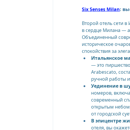
Six Senses Milan
: в
Второй отель сети в
в сердце Милана — а
Объединенный совре
историческое очаров
спокойствия за элег
Итальянское ма
— это пиршество
Arabescato, сост
ручной работы 
Уединение в ш
номеров, включа
современный спа
открытым небом,
от городской суе
В эпицентре жи
отеля, вы окаже