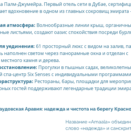
а Палм-Джумейра. Первый отель сети в Дубае, сертифи
пает вдохновение в одном из главных сокровищ эмирата
us
The Oberoi Bali, Indonesia
The Oberoi Lombok, Indon
я атмосфера:
 Волнообразные линии крыш, органичные
ные листьями, создают оазис спокойствия посреди бурл
Oberoi Philae, Egypt
The Oberoi Sahl Hasheesh, Egypt
Th
ля уединения:
 61 просторный люкс с видом на залив, 
нь наполнен светом через панорамные окна и отделан с 
местного камня и дерева.
rContinental Phuket Resort
Regent Bali Canggu
Eclat Bei
осстановление:
 Прогулки в пышных садах, великолепны
 спа-центр Six Senses с индивидуальными программами
раструктура:
 Рестораны, бары, площадки для мероприя
esorts
ных гостей поддерживают легендарные традиции эмира
Саудовская Аравия: надежда и чистота на берегу Красн
Название «Amaala» объедин
слово «надежда» и санскрит