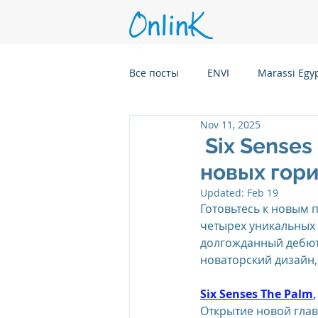
Все посты
ENVI
Marassi Egy
Nov 11, 2025
Six Senses Kanuhura, Maldives
Six Senses
новых гор
Six Senses Kaplankaya, Turkey
Updated:
Feb 19
Готовьтесь к новым п
четырех уникальных 
долгожданный дебют 
Six Senses Rome, Italy
Six S
новаторский дизайн,
Six Senses The Palm
Six Senses CransMontana Switze
Открытие новой гла