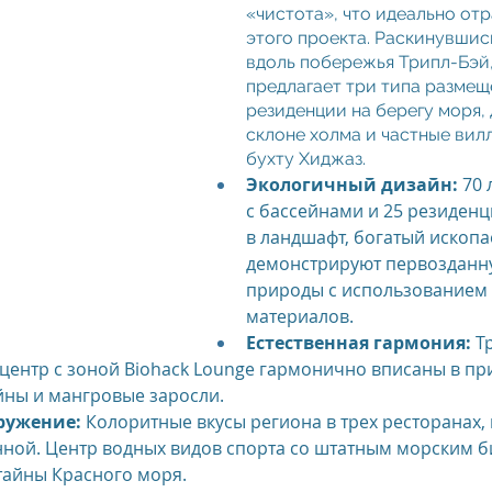
«чистота», что идеально отр
этого проекта. Раскинувшись 
вдоль побережья Трипл-Бэй,
предлагает три типа размеще
резиденции на берегу моря, 
склоне холма и частные вилл
бухту Хиджаз.
Экологичный дизайн:
 70 
с бассейнами и 25 резиденц
в ландшафт, богатый ископ
демонстрируют первозданну
природы с использованием 
материалов.
Естественная гармония:
 Т
центр с зоной Biohack Lounge гармонично вписаны в пр
йны и мангровые заросли.
ружение:
 Колоритные вкусы региона в трех ресторанах, 
нной. Центр водных видов спорта со штатным морским б
 тайны Красного моря.