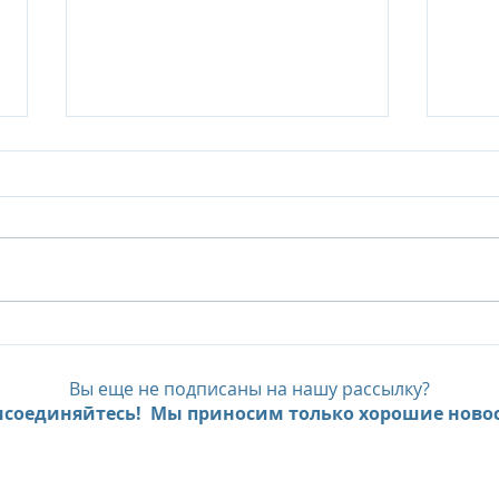
Six Senses Ninh Van Bay, до
Six 
- 35% с предложением Pay
FAM
Less, Stay More
экс
Вы еще не подписаны на нашу рассылку?
пре
соединяйтесь! Мы приносим только хорошие новос
мно
Beac