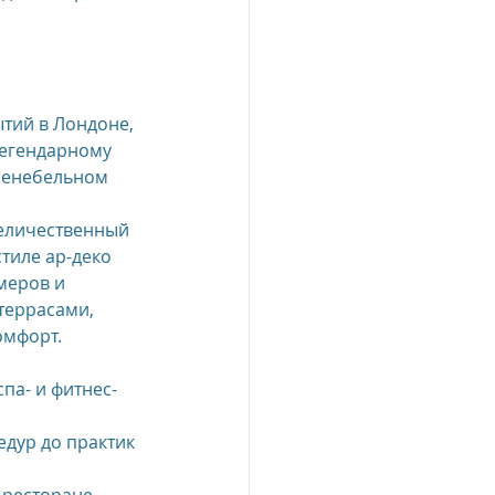
тий в Лондоне, 
легендарному 
шенебельном 
еличественный 
стиле ар-деко 
меров и 
террасами, 
омфорт.
па- и фитнес-
дур до практик 