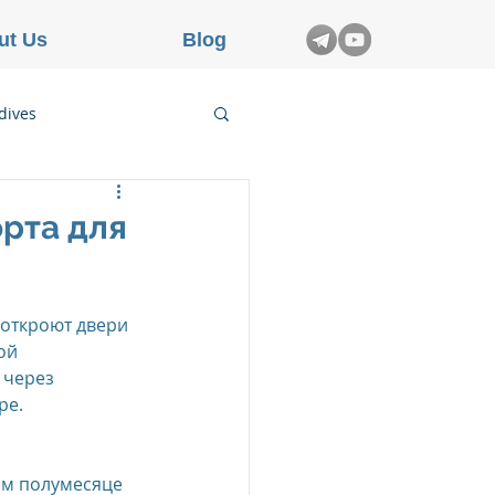
ut Us
Blog
dives
etnam
орта для
rance
 откроют двери 
ой 
 через 
ре.
ом полумесяце 