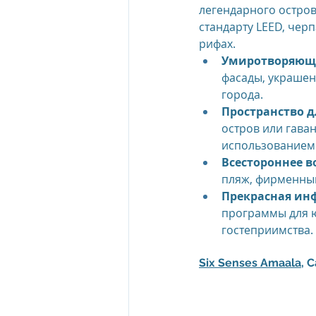
легендарного остров
стандарту LEED, чер
The Oberoi Beach Resort Mauriti
рифах.
Умиротворяюща
фасады, украшен
города.
The Oberoi Dubai, UAE
The 
Пространство д
остров или гава
использованием 
The Oberoi, Marrakech
Inte
Всестороннее в
пляж, фирменный
Прекрасная инф
Al Zorah Beach Resort
Sun R
программы для ю
гостеприимства.
Six Senses Amaala
, 