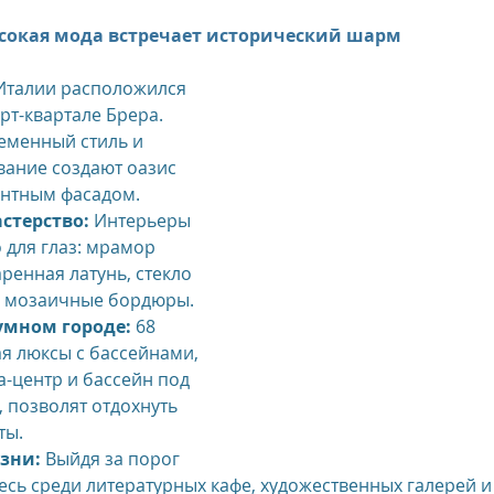
ысокая мода встречает исторический шарм
 Италии расположился 
рт-квартале Брера. 
менный стиль и 
ание создают оазис 
антным фасадом.
стерство:
 Интерьеры 
 для глаз: мрамор 
аренная латунь, стекло 
и мозаичные бордюры.
умном городе:
 68 
я люксы с бассейнами, 
-центр и бассейн под 
 позволят отдохнуть 
ты.
зни:
 Выйдя за порог 
тесь среди литературных кафе, художественных галерей и