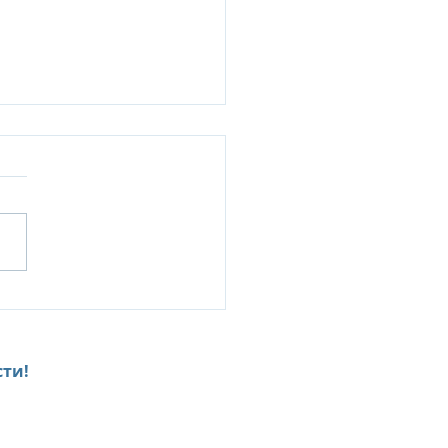
Senses Kanuhura:
ILY & FRIENDS ESCAPE-
клюзивное
дложение для
ти!
гокомнатных вилл и
h Retreat