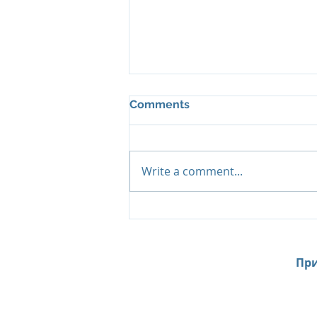
Comments
Write a comment...
Island Summer Offer от Six
Senses Kanuhura:
продление лета на
Мальдивах до декабря
При