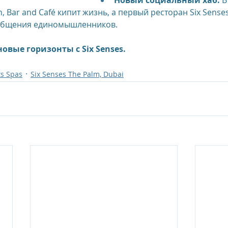
Новый социальный хаб:
 В
n, Bar and Café кипит жизнь, а первый ресторан Six Senses
общения единомышленников.
новые горизонты с Six Senses.
ts Spas
Six Senses The Palm, Dubai