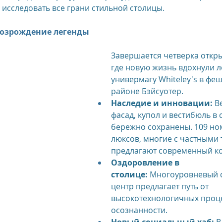
 исследовать все грани стильной столицы.
возрождение легенды
Завершается четверка откры
где новую жизнь вдохнули 
универмагу Whiteley's в фе
районе Бэйсуотер.
Наследие и инновации:
 В
фасад, купол и вестибюль в 
бережно сохранены. 109 но
люксов, многие с частными 
предлагают современный к
Оздоровление в 
столице:
 Многоуровневый с
центр предлагает путь от 
высокотехнологичных проце
осознанности.