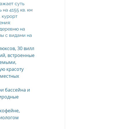
ажает суть 
на 4155 кв. км 
 курорт 
ния: 
деревню на 
ы с видами на 
люксов, 30 вилл 
ий, встроенные 
аемыми, 
ю красоту 
местных 
ри бассейна и 
иродные 
кофейне, 
иологом 