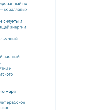
цированный по 
 — коралловых 
esia
 силуэты и 
ящей энергии 
e Oberoi Zahra, Egypt
пальмовый 
jing
Пресс-релизы
й частный 
.
тий и 
тского 
ого моря
яет арабское 
ское 