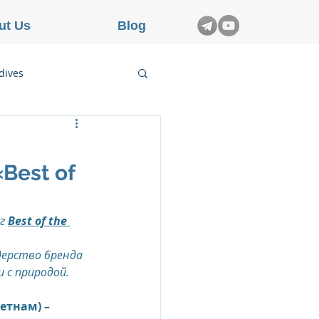
ut Us
Blog
dives
etnam
Best of
rance
г 
Best of the 
ерство бренда 
 с природой.
ьетнам) – 