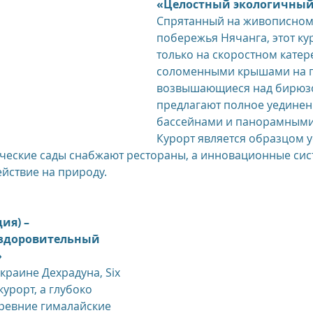
«Целостный экологичный
Спрятанный на живописном 
побережья Нячанга, этот ку
us
The Oberoi Bali, Indonesia
The Oberoi Lombok, Indon
только на скоростном катере
соломенными крышами на п
возвышающиеся над бирюзо
Oberoi Philae, Egypt
The Oberoi Sahl Hasheesh, Egypt
Th
предлагают полное уединен
бассейнами и панорамными
Курорт является образцом у
rContinental Phuket Resort
Regent Bali Canggu
Eclat Bei
ические сады снабжают рестораны, а инновационные сис
йствие на природу.
esorts
ия) – 
здоровительный 
»
раине Дехрадуна, Six 
курорт, а глубоко 
древние гималайские 