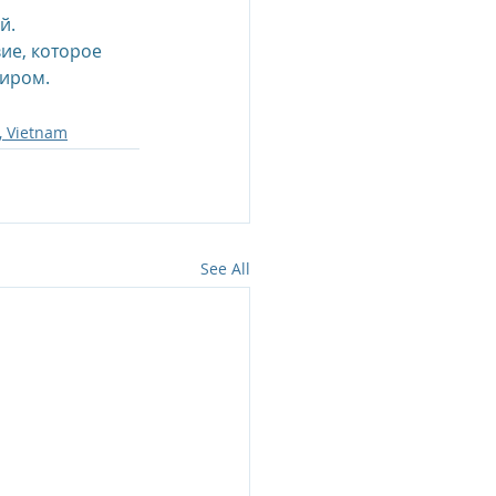
й. 
вие, которое 
миром.
, Vietnam
See All