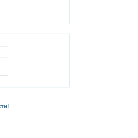
Senses Kanuhura:
ILY & FRIENDS ESCAPE-
клюзивное
дложение для
ти!
гокомнатных вилл и
h Retreat