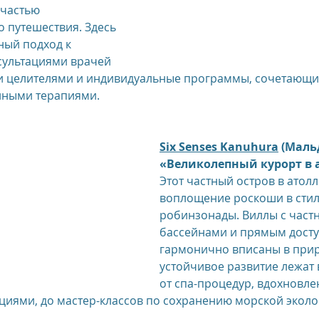
 частью 
 путешествия. Здесь 
ный подход к 
сультациями врачей 
и целителями и индивидуальные программы, сочетающи
нными терапиями.
Six Senses Kanuhura
 (Маль
«Великолепный курорт в 
Этот частный остров в атолл
воплощение роскоши в стил
робинзонады. Виллы с част
бассейнами и прямым досту
гармонично вписаны в приро
устойчивое развитие лежат 
от спа-процедур, вдохновле
иями, до мастер-классов по сохранению морской эколо