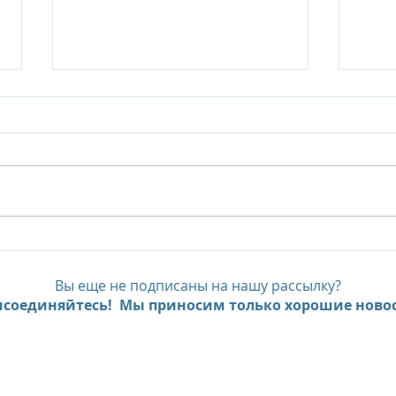
Six Senses Ninh Van Bay, до
Six 
- 35% с предложением Pay
FAM
Less, Stay More
экс
Вы еще не подписаны на нашу рассылку?
пре
соединяйтесь! Мы приносим только хорошие новос
мно
Beac