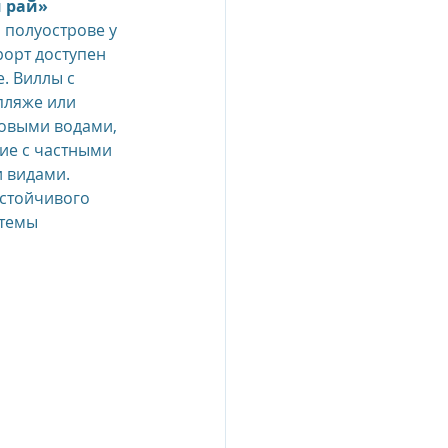
 рай»
полуострове у 
рорт доступен 
esia
. Виллы с 
ляже или 
выми водами, 
e Oberoi Zahra, Egypt
ие с частными 
 видами. 
стойчивого 
jing
Пресс-релизы
темы 