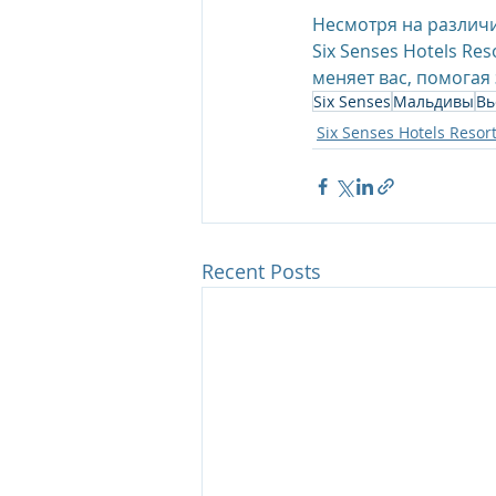
Несмотря на различи
Six Senses Hotels Re
меняет вас, помога
Six Senses
Мальдивы
Вь
Six Senses Hotels Resor
Recent Posts