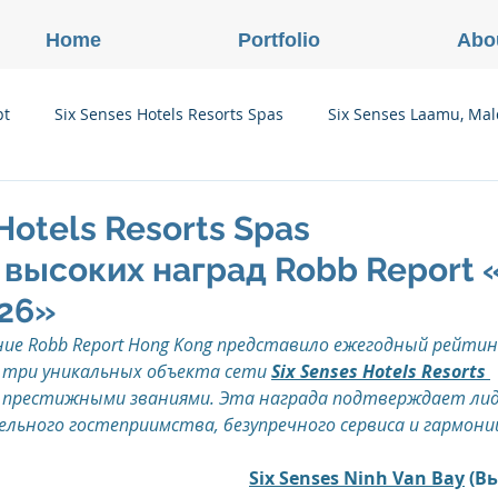
Home
Portfolio
Abo
pt
Six Senses Hotels Resorts Spas
Six Senses Laamu, Mal
Six Senses Ninh Van Bay, Vietnam
Six Senses Con Dao, Vi
Hotels Resorts Spas
высоких наград Robb Report «
Six Senses Douro Valley, Portugal
Six Senses Courchevel, F
026»
е Robb Report Hong Kong представило ежегодный рейтин
м три уникальных объекта сети 
Six Senses Hotels Resorts 
enses Zil Pasyon, Seychelles
Six Senses Vana, Индия
 престижными званиями. Эта награда подтверждает лид
льного гостеприимства, безупречного сервиса и гармонии
rland
Onlink Insights
Oberoi Hotels & Resorts
Six Senses Ninh Van Bay
 (В