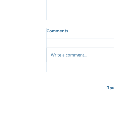
Comments
Write a comment...
Island Summer Offer от Six
Senses Kanuhura:
продление лета на
Мальдивах до декабря
При