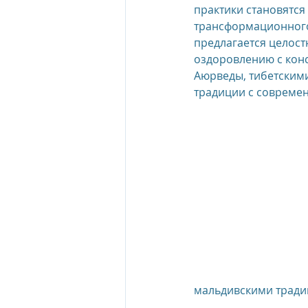
практики становятся
трансформационного
предлагается целост
оздоровлению с кон
Аюрведы, тибетским
традиции с совреме
мальдивскими традиц