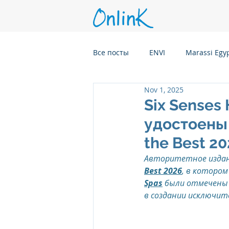
Все посты
ENVI
Marassi Egy
Nov 1, 2025
Six Senses Kanuhura, Maldives
Six Senses 
удостоены 
Six Senses Kaplankaya, Turkey
the Best 2
Авторитетное издани
Best 2026
, в которо
Six Senses Rome, Italy
Six S
Spas
 были отмечены
в создании исключите
Six Senses CransMontana Switze