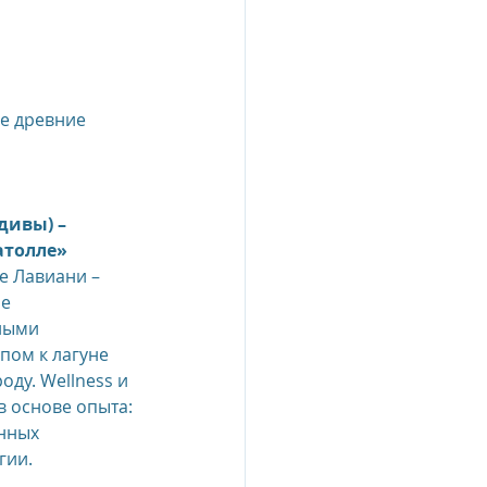
е древние 
дивы) – 
атолле»
е Лавиани – 
е 
ными 
пом к лагуне 
ду. Wellness и 
в основе опыта: 
нных 
гии.