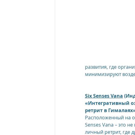
The Oberoi Beach Resort Mauriti
The Oberoi Dubai, UAE
The 
The Oberoi, Marrakech
Inte
развития, где орган
минимизируют возде
Al Zorah Beach Resort
Sun R
Six Senses Vana
 (Инд
«Интегративный о
ретрит в Гималаях
Расположенный на ок
Senses Vana – это не 
личный ретрит, где 