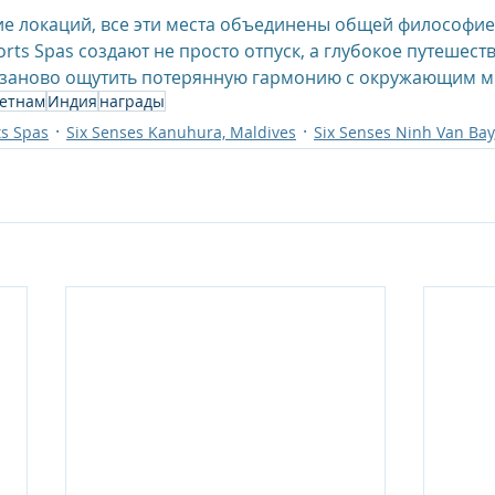
е локаций, все эти места объединены общей философие
sorts Spas создают не просто отпуск, а глубокое путешест
я заново ощутить потерянную гармонию с окружающим 
етнам
Индия
награды
ts Spas
Six Senses Kanuhura, Maldives
Six Senses Ninh Van Bay