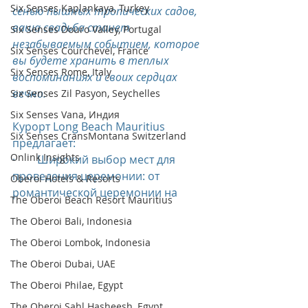
Six Senses Kaplankaya, Turkey
сенью пышных тропических садов, 
ваша свадьба станет 
Six Senses Douro Valley, Portugal
незабываемым событием, которое 
Six Senses Courchevel, France
вы будете хранить в теплых 
Six Senses Rome, Italy
воспоминаниях и своих сердцах 
вечно.
Six Senses Zil Pasyon, Seychelles
Six Senses Vana, Индия
Курорт Long Beach Mauritius 
Six Senses CransMontana Switzerland
предлагает:
Onlink Insights
·        Широкий выбор мест для 
проведения церемонии: от 
Oberoi Hotels & Resorts
романтической церемонии на
The Oberoi Beach Resort Mauritius
The Oberoi Bali, Indonesia
The Oberoi Lombok, Indonesia
The Oberoi Dubai, UAE
The Oberoi Philae, Egypt
The Oberoi Sahl Hasheesh, Egypt