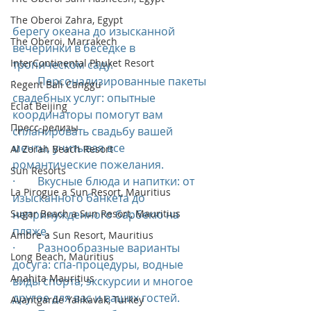
The Oberoi Zahra, Egypt
берегу океана до изысканной 
The Oberoi, Marrakech
вечеринки в беседке в 
InterContinental Phuket Resort
тропическом саду.
·        Персонализированные пакеты 
Regent Bali Canggu
свадебных услуг: опытные 
Eclat Beijing
координаторы помогут вам 
Пресс-релизы
спланировать свадьбу вашей 
мечты, учитывая все 
Al Zorah Beach Resort
романтические пожелания.
Sun Resorts
·        Вкусные блюда и напитки: от 
La Pirogue a Sun Resort, Mauritius
изысканного банкета до 
Sugar Beach a Sun Resort, Mauritius
непринужденного барбекю на 
пляже.
Ambre a Sun Resort, Mauritius
·        Разнообразные варианты 
Long Beach, Mauritius
досуга: спа-процедуры, водные 
Anahita Mauritius
виды спорта, экскурсии и многое 
другое для вас и ваших гостей.
Avantgarde Yalıkavak, Turkey