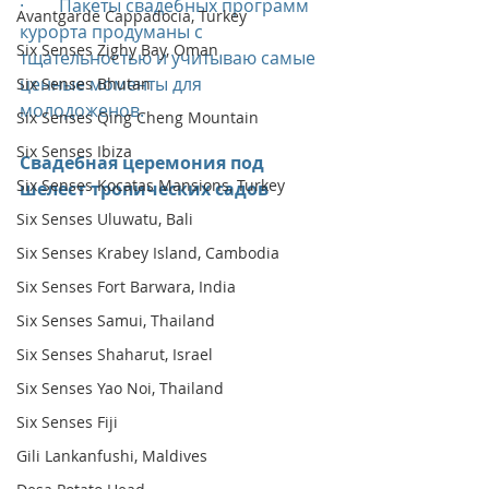
·        Пакеты свадебных программ 
Avantgarde Cappadocia, Turkey
курорта продуманы с 
Six Senses Zighy Bay, Oman
тщательностью и учитываю самые 
ценные моменты для 
Six Senses Bhutan
молодоженов.
Six Senses Qing Cheng Mountain
Six Senses Ibiza
Свадебная церемония под 
Six Senses Kocatas Mansions, Turkey
шелест тропических садов
Six Senses Uluwatu, Bali
Six Senses Krabey Island, Cambodia
Six Senses Fort Barwara, India
Six Senses Samui, Thailand
Six Senses Shaharut, Israel
Six Senses Yao Noi, Thailand
Six Senses Fiji
Gili Lankanfushi, Maldives