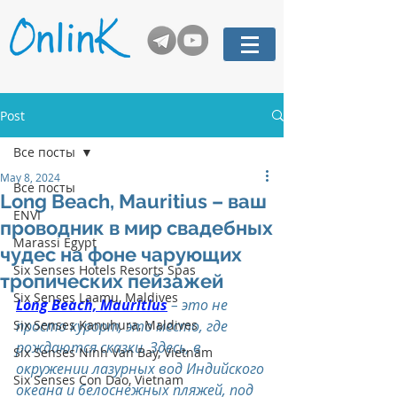
Post
Все посты
May 8, 2024
Все посты
Long Beach, Mauritius – ваш
ENVI
проводник в мир свадебных
Marassi Egypt
чудес на фоне чарующих
Six Senses Hotels Resorts Spas
тропических пейзажей
Six Senses Laamu, Maldives
Long Beach, Mauritius
 – это не 
Six Senses Kanuhura, Maldives
просто курорт, это место, где 
рождаются сказки. Здесь, в 
Six Senses Ninh Van Bay, Vietnam
окружении лазурных вод Индийского 
Six Senses Con Dao, Vietnam
океана и белоснежных пляжей, под 