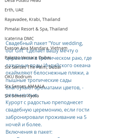
Desa Potato Head
Erth, UAE
Rayavadee, Krabi, Thailand
Pimalai Resort & Spa, Thailand
Icaterina DMC
Свадебный пакет "Your wedding, 
Evason Ana Mandara, Vietnam
our Gift" сделает вашу мечту о 
Palazzo Versace Dubai
церемонии в тропическом раю, где 
лазурные воды Индийского океана 
Six Senses The Palm, Dubai
окаймляют белоснежные пляжи, а 
OKU Bodrum
пышные тропические сады 
Six Senses AMAALA
благоухают ароматами цветов, - 
реальностью.
Six Senses Kyoto
Курорт с радостью преподнесет 
свадебную церемонию, если гости 
забронировали проживание на 5 
ночей и более.
Включения в пакет: