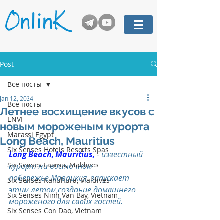
Post
Все посты
Jan 12, 2024
Все посты
Летнее восхищение вкусов с
ENVI
новым мороженым курорта
Marassi Egypt
Long Beach, Mauritius
Six Senses Hotels Resorts Spas
Long Beach, Mauritius,
 - известный 
Six Senses Laamu, Maldives
курорт на восточном 
побережье Маврикия, запускает 
Six Senses Kanuhura, Maldives
этим летом создание домашнего 
Six Senses Ninh Van Bay, Vietnam
мороженого для своих гостей.
Six Senses Con Dao, Vietnam