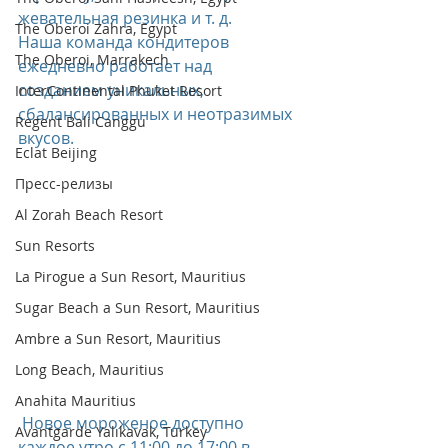
жевательная резинка и т. д.
The Oberoi Zahra, Egypt
Наша команда кондитеров 
The Oberoi, Marrakech
ежедневно работает над 
созданием уникальных, 
InterContinental Phuket Resort
сбалансированных и неотразимых 
Regent Bali Canggu
вкусов.
Eclat Beijing
Пресс-релизы
Al Zorah Beach Resort
Sun Resorts
La Pirogue a Sun Resort, Mauritius
Sugar Beach a Sun Resort, Mauritius
Ambre a Sun Resort, Mauritius
Long Beach, Mauritius
Anahita Mauritius
 Новое мороженое доступно 
Avantgarde Yalıkavak, Turkey
каждое утро с 11:00 до 17:00 в 