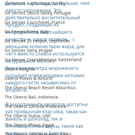
Джелато – это гораздо больше, чем 
Six Senses Kaplankaya, Turkey
просто мороженое. Это 
Six Senses Douro Valley, Portugal
действительно восхитительный 
Six Senses Courchevel, France
продукт, созданный из 
Six Senses Rome, Italy
ингредиентов высочайшего 
качества и, самое главное, - с 
Six Senses Zil Pasyon, Seychelles
меньшим количеством жира, для 
Six Senses Vana, Индия
чего вместо сливок используется 
Six Senses CransMontana Switzerland
натуральное молоко.
Вкусовая палитра мороженого 
Onlink Insights
порадует освежающими нотками 
Oberoi Hotels & Resorts
каждого гостя, независимо от 
The Oberoi Beach Resort Mauritius
возраста.
The Oberoi Bali, Indonesia
В ассортименте десертов доступна 
The Oberoi Lombok, Indonesia
как привычная классика, такая как 
The Oberoi Dubai, UAE
ваниль и шоколад, так и 
The Oberoi Philae, Egypt
инновационные вкусы, такие как 
тирамису, малага, биското, 
The Oberoi Sahl Hasheesh, Egypt