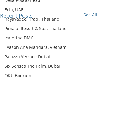
Desa Potato Head
Erth, UAE
Recent Posts
See All
Rayavadee, Krabi, Thailand
Pimalai Resort & Spa, Thailand
Icaterina DMC
Evason Ana Mandara, Vietnam
Palazzo Versace Dubai
Six Senses The Palm, Dubai
OKU Bodrum
Six Senses AMAALA
Six Senses Kyoto
Comments