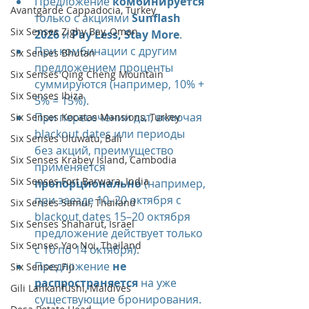
Предложение 
комбинируется
Avantgarde Cappadocia, Turkey
только с акциями 
Sunflash 
Six Senses Zighy Bay, Oman
2026
 и 
Pay Less, Stay More
.
При комбинации с другим 
Six Senses Bhutan
предложением проценты 
Six Senses Qing Cheng Mountain
суммируются (например, 10% + 
Six Senses Ibiza
5% = 15%).
При пересечении дат, включая 
Six Senses Kocatas Mansions, Turkey
blackout dates или периоды 
Six Senses Uluwatu, Bali
без акций, преимущество 
Six Senses Krabey Island, Cambodia
применяется 
Six Senses Fort Barwara, India
пропорционально
 (например, 
при заезде 10–20 октября с 
Six Senses Samui, Thailand
blackout dates 15–20 октября 
Six Senses Shaharut, Israel
предложение действует только 
Six Senses Yao Noi, Thailand
с 10 по 14 октября).
Предложение 
не 
Six Senses Fiji
распространяется
 на уже 
Gili Lankanfushi, Maldives
существующие бронирования. 