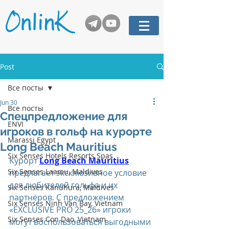
Post
Все посты
Jun 30
Все посты
Cпецпредложение для
ENVI
игроков в гольф на курорте
Marassi Egypt
Long Beach Mauritius
Six Senses Hotels Resorts Spas
Курорт 
Long Beach Mauritius
Six Senses Laamu, Maldives
предлагает эксклюзивное условие 
для любителей гольфа и их 
Six Senses Kanuhura, Maldives
партнёров. С предложением 
Six Senses Ninh Van Bay, Vietnam
«EXCLUSIVE PRO 25_26» игроки 
Six Senses Con Dao, Vietnam
могут воспользоваться выгодными 