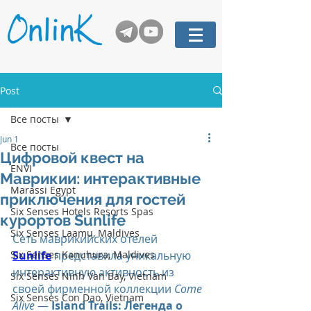
Post
Все посты
Jun 1
Все посты
Цифровой квест на
ENVI
Маврикии: интерактивные
Marassi Egypt
приключения для гостей
Six Senses Hotels Resorts Spas
курортов Sunlife
Six Senses Laamu, Maldives
Сеть маврикийских отелей 
Six Senses Kanuhura, Maldives
Sunlife
 представила уникальную 
интерактивную активность из 
Six Senses Ninh Van Bay, Vietnam
своей фирменной коллекции 
Come 
Six Senses Con Dao, Vietnam
Alive
 — 
Island Trails: Легенда о 