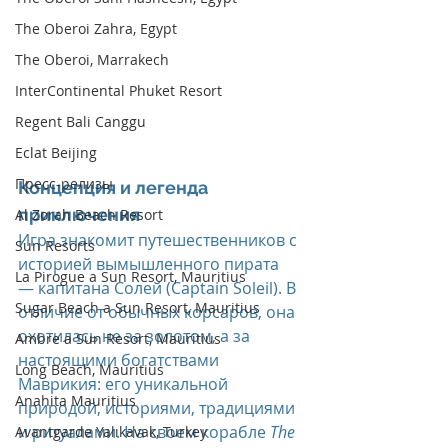
The Oberoi Zahra, Egypt
The Oberoi, Marrakech
InterContinental Phuket Resort
Regent Bali Canggu
Eclat Beijing
Пресс-релизы
Концепция и легенда 
приключения
Al Zorah Beach Resort
Игра знакомит путешественников с 
Sun Resorts
историей вымышленного пирата 
La Pirogue a Sun Resort, Mauritius
— капитана Солей (Captain Soleil). В 
Sugar Beach a Sun Resort, Mauritius
отличие от обычных корсаров, она 
охотилась не за золотом, а за 
Ambre a Sun Resort, Mauritius
настоящими богатствами 
Long Beach, Mauritius
Маврикия: его уникальной 
Anahita Mauritius
природой, историями, традициями 
и ритуалами. На своем корабле 
The 
Avantgarde Yalıkavak, Turkey