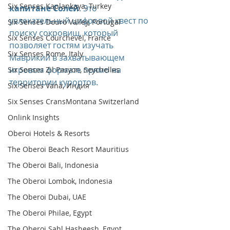
Six Senses Kaplankaya, Turkey
капитане Солей
. Это 
увлекательный цифровой квест по 
Six Senses Douro Valley, Portugal
поиску сокровищ, который 
Six Senses Courchevel, France
позволяет гостям изучать 
Six Senses Rome, Italy
Маврикий в захватывающем 
игровом формате прямо на 
Six Senses Zil Pasyon, Seychelles
территории курортов.
Six Senses Vana, Индия
Six Senses CransMontana Switzerland
Onlink Insights
Oberoi Hotels & Resorts
The Oberoi Beach Resort Mauritius
The Oberoi Bali, Indonesia
The Oberoi Lombok, Indonesia
The Oberoi Dubai, UAE
The Oberoi Philae, Egypt
The Oberoi Sahl Hasheesh, Egypt