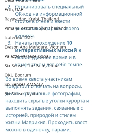
Desa Potato Head
Отсканировать специальный 
Erth, UAE
QR-код на информационной 
Rayavadee, Krabi, Thailand
стойке в отеле и ввести 
уникальный пароль своего 
Pimalai Resort & Spa, Thailand
курорта.
Icaterina DMC
Начать прохождение 
10 
Evason Ana Mandara, Vietnam
интерактивных миссий
 в 
Palazzo Versace Dubai
любое удобное время и в 
комфортном для себя темпе.
Six Senses The Palm, Dubai
OKU Bodrum
Во время квеста участникам 
Six Senses AMAALA
предстоит отвечать на вопросы, 
делать креативные фотографии, 
Six Senses Kyoto
находить скрытые уголки курорта и 
выполнять задания, связанные с 
историей, природой и стилем 
жизни Маврикия. Проходить квест 
можно в одиночку, парами, 