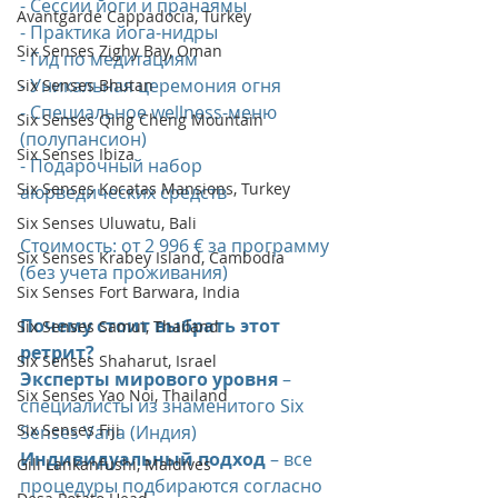
- Сессии йоги и пранаямы 
Avantgarde Cappadocia, Turkey
- Практика йога-нидры 
Six Senses Zighy Bay, Oman
- Гид по медитациям 
- Уникальная церемония огня 
Six Senses Bhutan
- Специальное wellness-меню 
Six Senses Qing Cheng Mountain
(полупансион) 
Six Senses Ibiza
- Подарочный набор 
Six Senses Kocatas Mansions, Turkey
аюрведических средств 
Six Senses Uluwatu, Bali
Стоимость: от 2 996 € за программу 
Six Senses Krabey Island, Cambodia
(без учета проживания) 
Six Senses Fort Barwara, India
Почему стоит выбрать этот 
Six Senses Samui, Thailand
ретрит?
Six Senses Shaharut, Israel
Эксперты мирового уровня
 – 
Six Senses Yao Noi, Thailand
специалисты из знаменитого Six 
Six Senses Fiji
Senses Vana (Индия) 
Индивидуальный подход
 – все 
Gili Lankanfushi, Maldives
процедуры подбираются согласно 