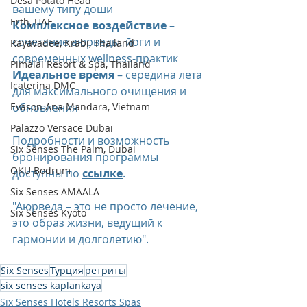
Desa Potato Head
вашему типу доши 
Erth, UAE
Комплексное воздействие
 – 
сочетание аюрведы, йоги и 
Rayavadee, Krabi, Thailand
современных wellness-практик 
Pimalai Resort & Spa, Thailand
Идеальное время
 – середина лета 
Icaterina DMC
для максимального очищения и 
Evason Ana Mandara, Vietnam
обновления 
Palazzo Versace Dubai
Подробности и возможность 
Six Senses The Palm, Dubai
бронирования программы 
OKU Bodrum
доступны по 
ссылке
.
Six Senses AMAALA
"Аюрведа – это не просто лечение, 
Six Senses Kyoto
это образ жизни, ведущий к 
гармонии и долголетию". 
Six Senses
Турция
ретриты
six senses kaplankaya
Six Senses Hotels Resorts Spas