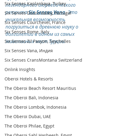
Six Senses Kaplankaya, Turkey
легендарного аюрведического 
ретрита 
Six Senses Vana
. Это 
Six Senses Douro Valley, Portugal
уникальная возможность 
Six Senses Courchevel, France
погрузиться в древнюю науку о 
Six Senses Rome, Italy
долголетии в одном из самых 
живописных мест Турции.
Six Senses Zil Pasyon, Seychelles
Six Senses Vana, Индия
Six Senses CransMontana Switzerland
Onlink Insights
Oberoi Hotels & Resorts
The Oberoi Beach Resort Mauritius
The Oberoi Bali, Indonesia
The Oberoi Lombok, Indonesia
The Oberoi Dubai, UAE
The Oberoi Philae, Egypt
The Oberoi Sahl Hasheesh, Egypt