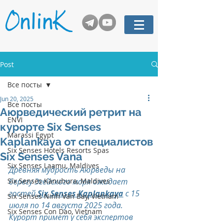
Post
Все посты
Jun 20, 2025
Все посты
Аюрведический ретрит на
ENVI
курорте Six Senses
Marassi Egypt
Kaplankaya от специалистов
Six Senses Hotels Resorts Spas
Six Senses Vana
Six Senses Laamu, Maldives
Древняя мудрость Аюрведы на 
Six Senses Kanuhura, Maldives
берегу Эгейского моря ожидает 
гостей 
Six Senses Kaplankaya
 c 15 
Six Senses Ninh Van Bay, Vietnam
июля по 14 августа 2025 года. 
Six Senses Con Dao, Vietnam
Курорт примет у себя экспертов 