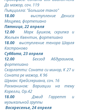
До мажор, соч. 119
Пьяццолла: "Большое танго"
18.00
   выступление Дениса 
Мацуева, фортепиано
Пятница, 22 апреля
12.00
   Марк Бушков, скрипка и 
Жюльен Квентин, фортепиано
18.00
   выступление тенора Шарля 
Кастроново
Суббота, 23 апреля
12.00
   Бехзод Абдураимов, 
фортепиано
Скарлатти: Соната си минор, K 27 и 
Соната ре мажор, K 96
Шуман: Крейслериана, соч. 16
Рахманинов: Вариации на тему 
Корелли, Op.42
18.00
   Дэвид Гарретт и 
музыкальной группы
 Воскресенье, 24 апреля