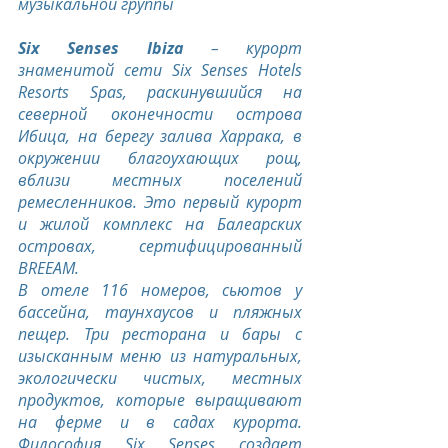
музыкальной группы
Six Senses Ibiza
 – курорт 
знаменитой сети Six Senses Hotels 
Resorts Spas, раскинувшийся на 
северной оконечности острова 
Ибица, на берегу залива Харрака, в 
окружении благоухающих рощ, 
вблизи местных поселений 
ремесленников. Это первый курорт 
и жилой комплекс на Балеарских 
островах, сертифицированный 
BREEAM.
В отеле 116 номеров, сьютов у 
бассейна, таунхаусов и пляжных 
пещер. Три ресторана и бары с 
изысканным меню из натуральных, 
экологически чистых, местных 
продуктов, которые выращивают 
на ферме и в садах курорта. 
Философия Six Senses создает 