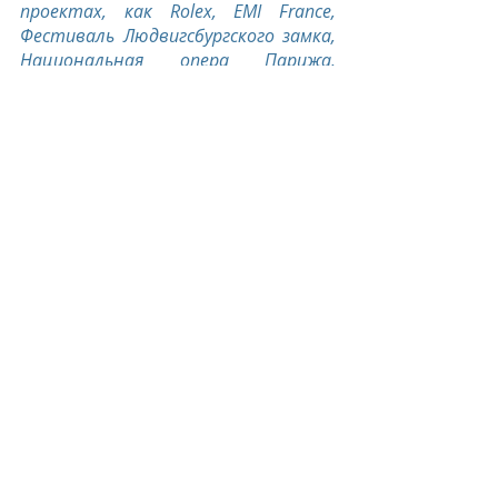
проектах, как Rolex, EMI France, 
Фестиваль Людвигсбургского замка, 
Национальная опера Парижа, 
звукозаписывающий бренд Deutsche 
Grammophon и IMG Artists. 
Востребованный член жюри 
многочисленных конкурсов, а также 
член правления балета Бежара и 
Лозанны, фестиваля в Макао, 
Академии Тибора Варги, а также 
института Глион. В апреле 2015 
года Мартин Энгстрем был 
удостоен престижной премии в 
области русского искусства имени 
Дмитрия Шостаковича. Мартин 
первый не музыкант, ставший 
лауреатом данной премии. В 2018 
году он стал художественным 
руководителем фестиваля 
Цинандали в Грузии и Рижской 