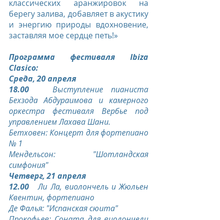
классических аранжировок на 
берегу залива, добавляет в акустику 
и энергию природы вдохновение, 
заставляя мое сердце петь!»
Программа фестиваля Ibiza 
Clasico:
Среда, 20 апреля
18.00
   Выступление пианиста 
Бехзода Абдураимова и камерного 
оркестра фестиваля Вербье под 
управлением Лахава Шани.
Бетховен: Концерт для фортепиано 
№ 1
Мендельсон: "Шотландская 
симфония"
Четверг, 21 апреля
12.00
   Ли Ла, виолончель и Жюльен 
Квентин, фортепиано
Де Фалья: "Испанская сюита"
Прокофьев: Соната для виолончели 