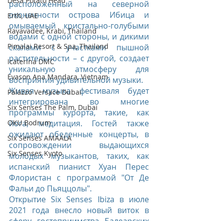
Desa Potato Head
расположенный на северной 
оконечности острова Ибица и 
Erth, UAE
омываемый кристально-голубыми 
Rayavadee, Krabi, Thailand
водами с одной стороны, и дикими 
Pimalai Resort & Spa, Thailand
скалами с участками пышной 
растительности – с другой, создает 
Icaterina DMC
уникальную атмосферу для 
Evason Ana Mandara, Vietnam
восприятия удивительной музыки.
Живая музыка фестиваля будет 
Palazzo Versace Dubai
интегрирована во многие 
Six Senses The Palm, Dubai
программы курорта, такие, как 
OKU Bodrum
йога, медитация. Гостей также 
ожидают обеденные концерты, в 
Six Senses AMAALA
сопровождении выдающихся 
Six Senses Kyoto
молодых музыкантов, таких, как 
испанский пианист Хуан Перес 
Флористан с программой "От Де 
Фальи до Пьяццолы".
Открытие Six Senses Ibiza в июле 
2021 года внесло новый виток в 