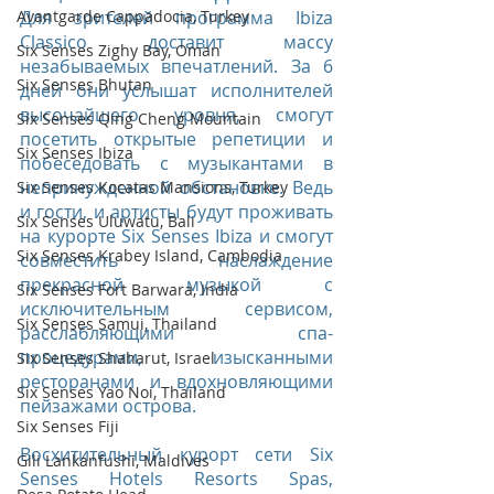
Avantgarde Cappadocia, Turkey
Для зрителей программа Ibiza 
Classico доставит массу 
Six Senses Zighy Bay, Oman
незабываемых впечатлений. За 6 
Six Senses Bhutan
дней они услышат исполнителей 
высочайшего уровня, смогут 
Six Senses Qing Cheng Mountain
посетить открытые репетиции и 
Six Senses Ibiza
побеседовать с музыкантами в 
непринужденной обстановке. Ведь 
Six Senses Kocatas Mansions, Turkey
и гости, и артисты будут проживать 
Six Senses Uluwatu, Bali
на курорте Six Senses Ibiza и смогут 
Six Senses Krabey Island, Cambodia
совместить наслаждение 
прекрасной музыкой с 
Six Senses Fort Barwara, India
исключительным сервисом, 
Six Senses Samui, Thailand
расслабляющими спа-
процедурами, изысканными 
Six Senses Shaharut, Israel
ресторанами и вдохновляющими 
Six Senses Yao Noi, Thailand
пейзажами острова.
Six Senses Fiji
Восхитительный курорт сети Six 
Gili Lankanfushi, Maldives
Senses Hotels Resorts Spas, 