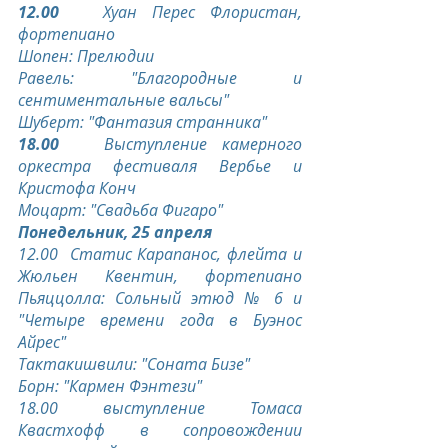
12.00
   Хуан Перес Флористан, 
фортепиано
Шопен: Прелюдии
Равель: "Благородные и 
сентиментальные вальсы"
Шуберт: "Фантазия странника"
18.00
   Выступление камерного 
оркестра фестиваля Вербье и 
Кристофа Конч
Моцарт: "Свадьба Фигаро"
Понедельник, 25 апреля
12.00  Статис Карапанос, флейта и 
Жюльен Квентин, фортепиано 
Пьяццолла: Сольный этюд № 6 и 
"Четыре времени года в Буэнос 
Айрес"
Тактакишвили: "Соната Бизе"
Борн: "Кармен Фэнтези"
18.00 выступление Томаса 
Квастхофф в сопровождении 