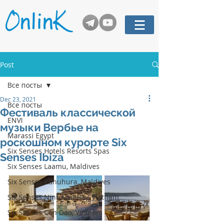
Post
Все посты
Dec 23, 2021
Все посты
Фестиваль классической
ENVI
музыки Вербье на
Marassi Egypt
роскошном курорте Six
Six Senses Hotels Resorts Spas
Senses Ibiza
Six Senses Laamu, Maldives
Six Senses Kanuhura, Maldives
Six Senses Ninh Van Bay, Vietnam
Six Senses Con Dao, Vietnam