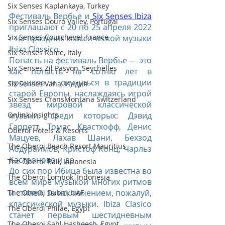
Six Senses Kaplankaya, Turkey
Фестиваль Вербье и 
Six Senses Ibiza
Six Senses Douro Valley, Portugal
приглашают с 20 по 25 апреля 2022 
Six Senses Courchevel, France
г на праздник классической музыки 
Ibiza Classico.
Six Senses Rome, Italy
Попасть на фестиваль Вербье — это 
Six Senses Zil Pasyon, Seychelles
как попасть на сотню лет в 
прошлое и окунуться в традиции 
Six Senses Vana, Индия
старой Европы, наслаждаясь игрой 
Six Senses CransMontana Switzerland
звезд мировой классической 
Onlink Insights
музыки, среди которых: Дэвид 
Гарретт, Томас Квастхофф, Денис 
Oberoi Hotels & Resorts
Мацуев, Лахав Шани, Бехзод 
The Oberoi Beach Resort Mauritius
Абдураимов, Кристоф Конц, Чарльз 
Кастроново и др.
The Oberoi Bali, Indonesia
До сих пор Ибица была известна во 
The Oberoi Lombok, Indonesia
всем мире музыкой многих ритмов 
и стилей, за исключением, пожалуй, 
The Oberoi Dubai, UAE
классической музыки. Ibiza Clasico 
The Oberoi Philae, Egypt
станет первым шестидневным 
The Oberoi Sahl Hasheesh, Egypt