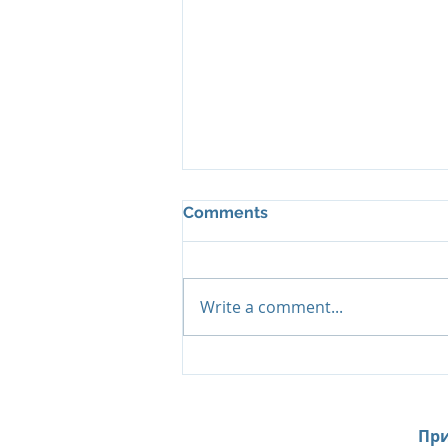
Comments
Write a comment...
Island Summer Offer от Six
Senses Kanuhura:
продление лета на
Мальдивах до декабря
При