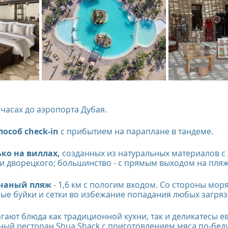
us
The Oberoi Bali, Indonesia
The Oberoi Lombok, Indon
Oberoi Philae, Egypt
The Oberoi Sahl Hasheesh, Egypt
Th
х часах до аэропорта Дубая.
rContinental Phuket Resort
Regent Bali Canggu
Eclat Bei
соб check-in 
с прибытием на параплане в тандеме.
esorts
ко на виллах, 
созданных из натуральных материалов с
и дворецкого; большинство - с прямым выходом на пляж
счаный пляж
 - 1,6 км с пологим входом. Со стороны мор
ые буйки и сетки во избежание попадания любых загря
гают блюда как традиционной кухни, так и деликатесы е
ный ресторан Shua Shack с приготовлением мяса по-беду