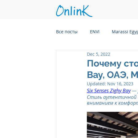
Все посты
ENVI
Marassi Egy
Dec 5, 2022
Six Senses Kanuhura, Maldives
Почему сто
Bay, ОАЭ, 
Six Senses Kaplankaya, Turkey
Updated:
Nov 16, 2023
Six Senses Zighy Bay
 —
Стиль аутентичной 
вниманием к комфорт
Six Senses Rome, Italy
Six S
Six Senses CransMontana Switze