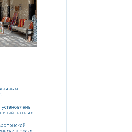
esia
e Oberoi Zahra, Egypt
jing
Пресс-релизы
 личным 
.
я установлены 
знений на пляж
вропейской 
ински в песке.