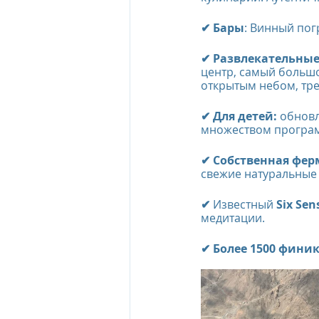
✔ Бары
: Винный пог
✔ Развлекательные
центр, самый большо
открытым небом, тре
✔ Для детей:
 обнов
множеством програ
✔ Собственная ферм
свежие натуральные
✔ 
Известный 
Six Sen
медитации.
✔ Более 1500 фини