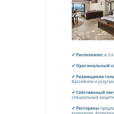
The Oberoi Beach Resort Mauriti
The Oberoi Dubai, UAE
The 
✔ Расположен: 
в 2-
The Oberoi, Marrakech
Inte
✔ Оригинальный спо
Al Zorah Beach Resort
Sun R
✔ Размещение толь
бассейном и услугам
✔ Собственный пе
специальные защитн
✔ Рестораны 
предла
кулинарии. Аутентич