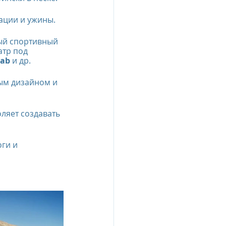
ации и ужины.
ый спортивный 
тр под 
Lab
 и др.     
ым дизайном и 
ляет создавать 
ги и 