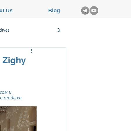
ut Us
Blog
dives
etnam
 Zighy
rance
ом и 
го отдыха.