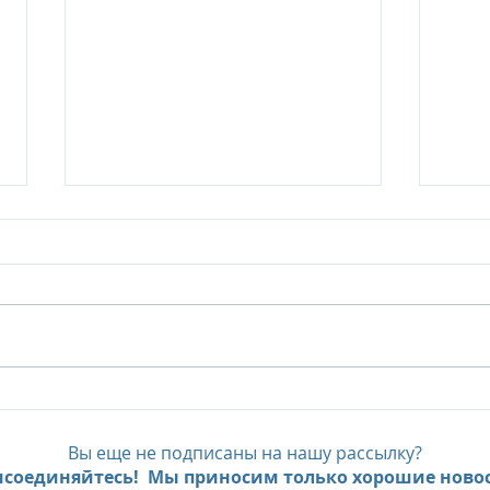
Six Senses Ninh Van Bay, до
Six 
- 35% с предложением Pay
FAM
Less, Stay More
экс
Вы еще не подписаны на нашу рассылку?
пре
соединяйтесь! Мы приносим только хорошие новос