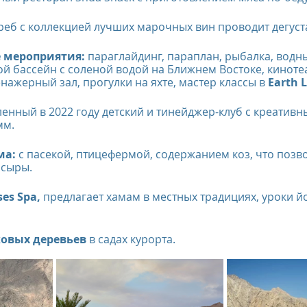
реб с коллекцией лучших марочных вин проводит дегуст
 мероприятия:
 параглайдинг, параплан, рыбалка, водн
й бассейн с соленой водой на Ближнем Востоке, кинотеа
нажерный зал, прогулки на яхте, мастер классы в 
Earth 
ленный в 2022 году детский и тинейджер-клуб с креативн
мм.
а: 
с пасекой, птицефермой, содержанием коз, что позво
 сыры.
ses Spa,
 предлагает хамам в местных традициях, уроки йо
ковых деревьев 
в садах курорта.