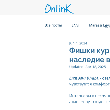
Все посты
ENVI
Marassi Egy
Jun 4, 2024
Six Senses Kanuhura, Maldives
Фишки куро
наследие 
Six Senses Kaplankaya, Turkey
Updated:
Apr 18, 2025
Erth Abu Dhabi
, - 
оте
чувствуется комфорт
Six Senses Rome, Italy
Six S
Интерьеры в песочны
атмосферу, в отделк
Six Senses CransMontana Switze