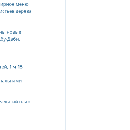
ширное меню 
истьев дерева 
esia
ены новые 
Абу-Даби.
e Oberoi Zahra, Egypt
jing
Пресс-релизы
ей, 
1 ч 15
 спальнями