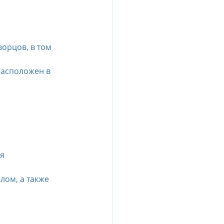
ворцов, в том
(расположен в
я 