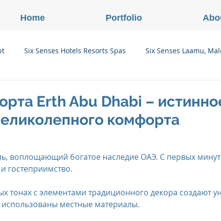
Home
Portfolio
Abo
pt
Six Senses Hotels Resorts Spas
Six Senses Laamu, Mal
Six Senses Ninh Van Bay, Vietnam
Six Senses Con Dao, Vi
рта Erth Abu Dhabi – истинно
великолепного комфорта
Six Senses Douro Valley, Portugal
Six Senses Courchevel, F
ль, воплощающий богатое наследие ОАЭ. С первых минут 
 и гостеприимство.
enses Zil Pasyon, Seychelles
Six Senses Vana, Индия
х тонах с элементами традиционного декора создают у
е использованы местные материалы.
rland
Onlink Insights
Oberoi Hotels & Resorts