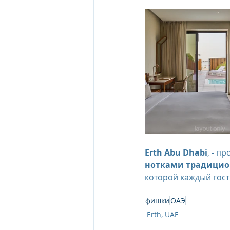
Erth Abu Dhabi
, - п
нотками традицио
которой каждый гост
фишки
ОАЭ
Erth, UAE