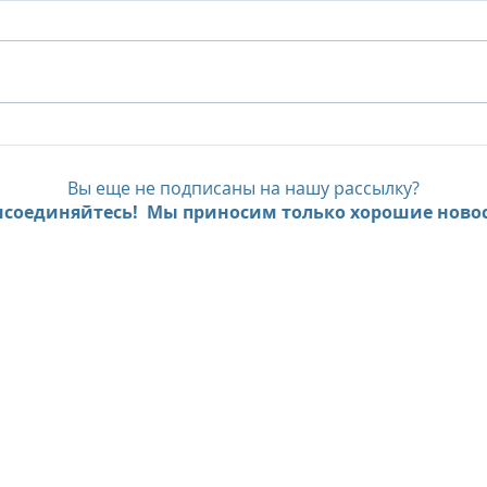
Предложение курорта
План
Erth Abu Dhabi - от - 25%!
Abu 
пре
Вы еще не подписаны на нашу рассылку?
бро
соединяйтесь! Мы приносим только хорошие новос