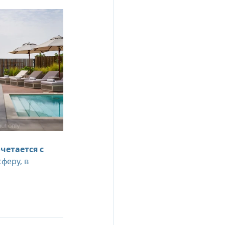
етается с 
феру, в 