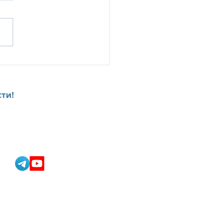
ируйте отдых в Erth
Dhabi с
дложением раннего
нирования 2025
ти!
team@onlinkservices.com