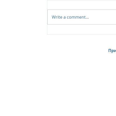
Write a comment...
Фитнес-центр Etizan в Erth
Abu Dhabi - премиальное
пространство для спорта
и отдыха
При
Home
News
Contacts
About Us
Site Search l Поиск