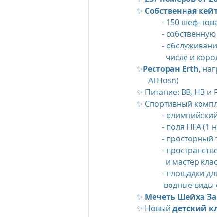
✨ 
Собственная кей
   - 150 шеф-по
   - собствен
   - обслужива
     числе и кор
✨
Ресторан Erth
, на
      Al Hosn)
✨ Питание: BB, HB и F
✨ Спортивный компл
   - олимпийск
   - поля FIFA 
   - просторн
   - пространств
     и мастер к
   - площадки для занятий легкой атлетикой, сквошем, теннисом, волейболом, а также       
    водные виды
✨ 
Мечеть Шейха З
✨ Новый 
детский к