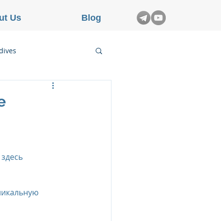
ut Us
Blog
dives
etnam
е
rance
здесь 
никальную 