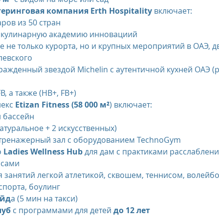
теринговая компания 
Erth Hospitality 
включает:
варов из 50 стран
ную кулинарную академию инновациий
ние не только курорта, но и крупных мероприятий в ОАЭ, д
олевского    
гражденный звездой Michelin с аутентичной кухней ОАЭ 
B, а также (HB+, FB+)
екс 
Etizan Fitness (58 000 м²
) включает:
ий бассейн
(1 натуральное + 2 искусственных)
ый тренажерный зал с оборудованием TechnoGym
о
 Ladies Wellness Hub
 для дам с практиками расслаблени
лассами
 спорта, боулинг
айд
а (5 мин на такси)
луб
 с программами для детей 
до 12 лет