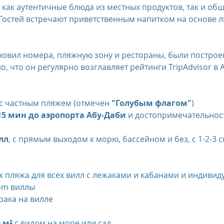
 как аутентичные блюда из местных продуктов, так и об
 Гостей встречают приветственным напитком на основе л
us
The Oberoi Bali, Indonesia
The Oberoi Lombok, Indon
бновил номера, пляжную зону и рестораны, были постро
, что он регулярно возглавляет рейтинги TripAdvisor в 
Oberoi Philae, Egypt
The Oberoi Sahl Hasheesh, Egypt
Th
с частным пляжем (отмечен 
"Голубым флагом"
)
rContinental Phuket Resort
Regent Bali Canggu
Eclat Bei
15 мин до аэропорта Абу-Даби
 и достопримечательност
лл
, с прямым выходом к морю, бассейном и без, с 1-2-3
esorts
oom виллы
трака на вилле
 м²
 с видом на море или сад