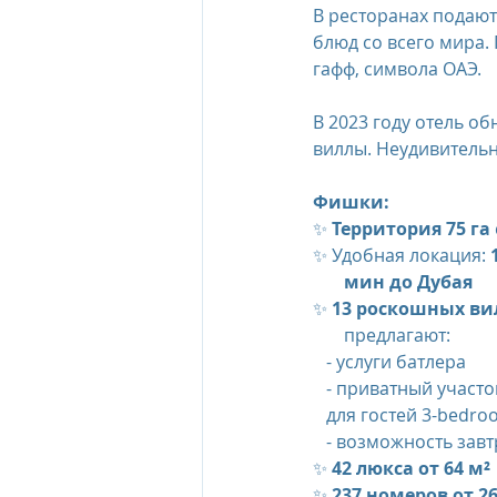
В ресторанах подают
блюд со всего мира.
The Oberoi Beach Resort Mauriti
гафф, символа ОАЭ.
В 2023 году отель о
виллы. Неудивительно
The Oberoi Dubai, UAE
The 
Фишки:
✨ 
Территория 75 га 
The Oberoi, Marrakech
Inte
✨ Удобная локация: 
       мин до Дубая
✨ 
13 роскошных ви
Al Zorah Beach Resort
Sun R
       предлагают:
   - услуги батлера
   - приватный участок пляжа для всех вилл с лежаками и кабанами и индивидуальный пляж     
   для гостей 3-bedr
   - возможность зав
✨ 
42 люкса от 64 м²
✨
 237 номеров от 26