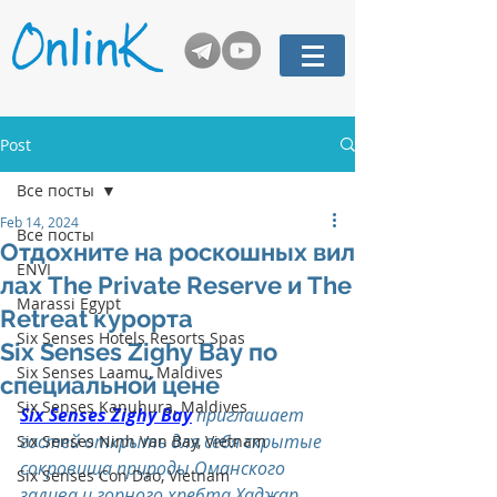
Post
Все посты
Feb 14, 2024
Все посты
Отдохните на роскошных вил
ENVI
лах The Private Reserve и The
Marassi Egypt
Retreat курорта
Six Senses Hotels Resorts Spas
Six Senses Zighy Bay по
Six Senses Laamu, Maldives
специальной цене
Six Senses Kanuhura, Maldives
Six Senses Zighy Bay
 приглашает 
гостей открыть для себя скрытые 
Six Senses Ninh Van Bay, Vietnam
сокровища природы Оманского 
Six Senses Con Dao, Vietnam
залива и горного хребта Хаджар, 