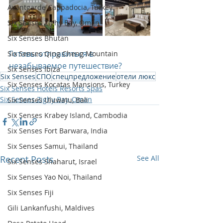
Avantgarde Cappadocia, Turkey
Six Senses Zighy Bay, Oman
Six Senses Bhutan
Готовы отправиться в 
Six Senses Qing Cheng Mountain
незабываемое путешествие?
Six Senses Ibiza
Six Senses
СПО
спецпредложение
отели люкс
Six Senses Kocatas Mansions, Turkey
Six Senses Hotels Resorts Spas
Six Senses Zighy Bay, Oman
Six Senses Uluwatu, Bali
Six Senses Krabey Island, Cambodia
Six Senses Fort Barwara, India
Six Senses Samui, Thailand
Recent Posts
See All
Six Senses Shaharut, Israel
Six Senses Yao Noi, Thailand
Six Senses Fiji
Gili Lankanfushi, Maldives