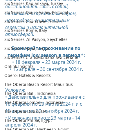
Six Senses Kaplankaya, Turkey
восстановить связь с собой, 
Six Senses Douro Valley, Portugal
близкими и окружающим миром, 
наслаждаясь внимательным 
Six Senses Courchevel, France
сервисом и исключительной 
Six Senses Rome, Italy
атмосферой.
Six Senses Zil Pasyon, Seychelles
Бронируйте проживание по 
Six Senses Vana, Индия
тарифам low season в период
* 
:
Six Senses CransMontana Switzerland
• 18 февраля – 23 марта 2024 г.
Onlink Insights
• 15 апреля – 30 сентября 2024 г.
Oberoi Hotels & Resorts
The Oberoi Beach Resort Mauritius
Условия:
The Oberoi Bali, Indonesia
• Действительно для проживания с 
The Oberoi Lombok, Indonesia
18 февраля по 23 марта 2024 г. и с 
15 апреля по 30 сентября 2024 г.
The Oberoi Dubai, UAE
• Исключая период: 23 марта - 14 
The Oberoi Philae, Egypt
апреля 2024 г.
The Oberoi Sahl Hasheesh, Egypt