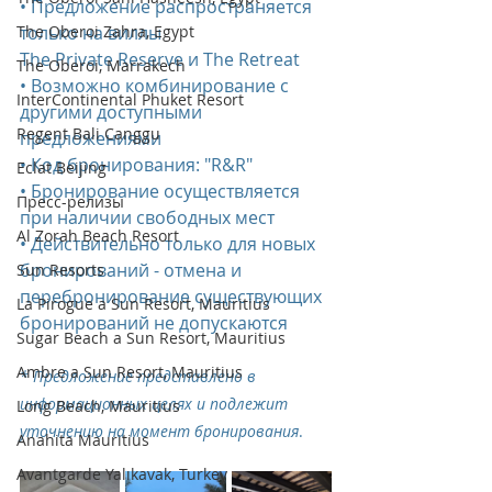
• Предложение распространяется 
The Oberoi Zahra, Egypt
только на виллы 
The Private Reserve и The Retreat
The Oberoi, Marrakech
• Возможно комбинирование с 
InterContinental Phuket Resort
другими доступными 
Regent Bali Canggu
предложениями
• Код бронирования: "R&R"
Eclat Beijing
• Бронирование осуществляется 
Пресс-релизы
при наличии свободных мест
Al Zorah Beach Resort
• Действительно только для новых 
бронирований - отмена и 
Sun Resorts
перебронирование существующих 
La Pirogue a Sun Resort, Mauritius
бронирований не допускаются
Sugar Beach a Sun Resort, Mauritius
Ambre a Sun Resort, Mauritius
* Предложение представлено в 
информационных целях и подлежит 
Long Beach, Mauritius
уточнению на момент бронирования
.
Anahita Mauritius
Avantgarde Yalıkavak, Turkey