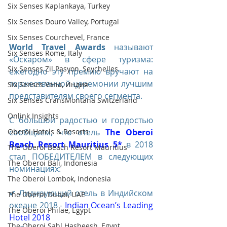
Six Senses Kaplankaya, Turkey
Six Senses Douro Valley, Portugal
Six Senses Courchevel, France
World Travel Awards
 называют 
Six Senses Rome, Italy
«Оскаром» в сфере туризма: 
Six Senses Zil Pasyon, Seychelles
ежегодно эту премию вручают на 
торжественной церемонии лучшим 
Six Senses Vana, Индия
представителям своего сегмента. 
Six Senses CransMontana Switzerland
Onlink Insights
С большой радостью и гордостью 
сообщаем, что отель 
The Oberoi 
Oberoi Hotels & Resorts
Beach Resort Mauritius 5*
 в 2018 
The Oberoi Beach Resort Mauritius
стал ПОБЕДИТЕЛЕМ в следующих 
The Oberoi Bali, Indonesia
номинациях:
The Oberoi Lombok, Indonesia
✔ Лидирующий отель в Индийском 
The Oberoi Dubai, UAE
океане 2018 - 
Indian Ocean’s Leading 
The Oberoi Philae, Egypt
Hotel 2018
The Oberoi Sahl Hasheesh, Egypt