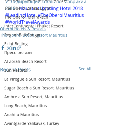
✔ Лидирующий отель на Маврикии 
2018 - 
Mauritius’ Leading Hotel 2018
The Oberoi Zahra, Egypt
#LeadingHotel
#TheOberoiMauritius
The Oberoi, Marrakech
#WorldTravelAwards
InterContinental Phuket Resort
Oberoi Hotels & Resorts
Regent Bali Canggu
The Oberoi Beach Resort Mauritius
Eclat Beijing
Пресс-релизы
Al Zorah Beach Resort
Recent Posts
See All
Sun Resorts
La Pirogue a Sun Resort, Mauritius
Sugar Beach a Sun Resort, Mauritius
Ambre a Sun Resort, Mauritius
Long Beach, Mauritius
Anahita Mauritius
Avantgarde Yalıkavak, Turkey