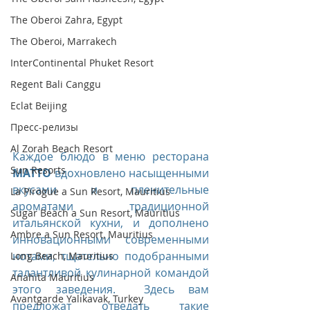
The Oberoi Zahra, Egypt
The Oberoi, Marrakech
InterContinental Phuket Resort
Regent Bali Canggu
Eclat Beijing
Пресс-релизы
Al Zorah Beach Resort
Каждое блюдо в меню ресторана 
Sun Resorts
MATTO
 вдохновлено насыщенными 
вкусами и пленительные 
La Pirogue a Sun Resort, Mauritius
ароматами традиционной 
Sugar Beach a Sun Resort, Mauritius
итальянской кухни, и дополнено 
Ambre a Sun Resort, Mauritius
инновационными современными 
нотами, тщательно подобранными 
Long Beach, Mauritius
талантливой кулинарной командой 
Anahita Mauritius
этого заведения.  Здесь вам 
Avantgarde Yalıkavak, Turkey
предложат отведать такие 