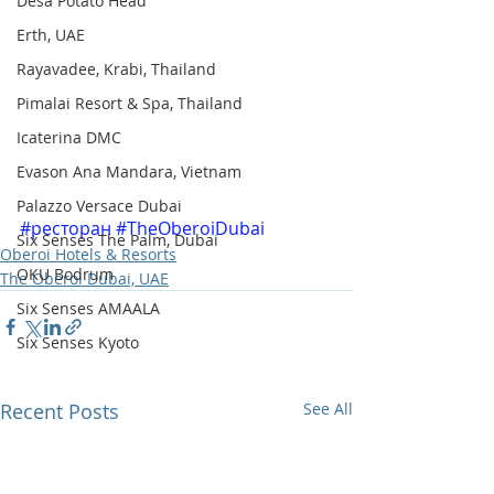
Desa Potato Head
Erth, UAE
Rayavadee, Krabi, Thailand
Pimalai Resort & Spa, Thailand
Icaterina DMC
Evason Ana Mandara, Vietnam
Palazzo Versace Dubai
#ресторан
#TheOberoiDubai
Six Senses The Palm, Dubai
Oberoi Hotels & Resorts
OKU Bodrum
The Oberoi Dubai, UAE
Six Senses AMAALA
Six Senses Kyoto
Recent Posts
See All