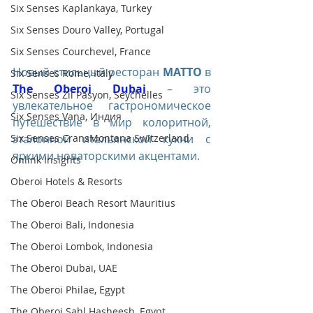
Six Senses Kaplankaya, Turkey
Six Senses Douro Valley, Portugal
Six Senses Courchevel, France
Новый стильный ресторан 
MATTO
 в 
Six Senses Rome, Italy
The Oberoi Dubai
 – это 
Six Senses Zil Pasyon, Seychelles
увлекательное гастрономическое 
Six Senses Vana, Индия
путешествие в мир колоритной, 
Six Senses CransMontana Switzerland
эталонной итальянской кухни с 
яркими новаторскими акцентами.
Onlink Insights
Oberoi Hotels & Resorts
The Oberoi Beach Resort Mauritius
The Oberoi Bali, Indonesia
The Oberoi Lombok, Indonesia
The Oberoi Dubai, UAE
The Oberoi Philae, Egypt
The Oberoi Sahl Hasheesh, Egypt