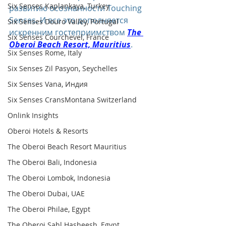
Six Senses Kaplankaya, Turkey
развитию осознанности Touching 
Senses. И все это дополняется 
Six Senses Douro Valley, Portugal
искренним гостеприимством 
The 
Six Senses Courchevel, France
Oberoi Beach Resort, Mauritius
.
Six Senses Rome, Italy
Six Senses Zil Pasyon, Seychelles
Six Senses Vana, Индия
Six Senses CransMontana Switzerland
Onlink Insights
Oberoi Hotels & Resorts
The Oberoi Beach Resort Mauritius
The Oberoi Bali, Indonesia
The Oberoi Lombok, Indonesia
The Oberoi Dubai, UAE
The Oberoi Philae, Egypt
The Oberoi Sahl Hasheesh, Egypt