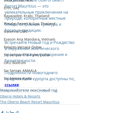
Desa Potato Head
Resort Mauritius — это 
Erth, UAE
увлекательные приключения на 
Rayavadee, Krabi, Thailand
природе, колоритные местные 
Pimalai Resort & Spa, Thailand
блюда, островная культура и 
богатые традиции. 
Icaterina DMC
Evason Ana Mandara, Vietnam
Встречайте Новый год и Рождество 
Palazzo Versace Dubai
в окружении экзотического 
пространства умиротворения и 
Six Senses The Palm, Dubai
безмятежности.
OKU Bodrum
Six Senses AMAALA
Подробности новогоднего 
предложения курорта доступны по
Six Senses Kyoto
ссылке
.
Маврикий
отели люкс
новый год
Oberoi Hotels & Resorts
The Oberoi Beach Resort Mauritius