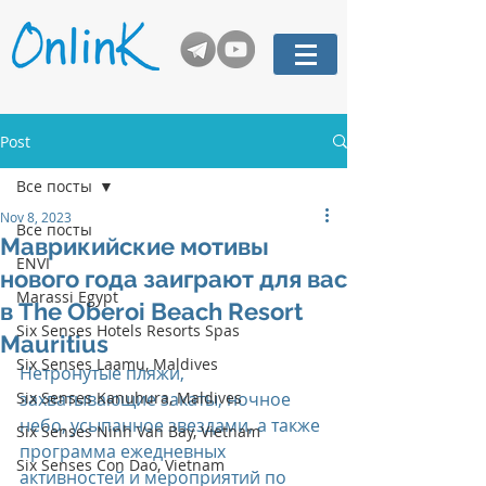
Post
Все посты
Nov 8, 2023
Все посты
Маврикийские мотивы
ENVI
нового года заиграют для вас
Marassi Egypt
в The Oberoi Beach Resort
Six Senses Hotels Resorts Spas
Mauritius
Six Senses Laamu, Maldives
Нетронутые пляжи, 
Six Senses Kanuhura, Maldives
захватывающие закаты, ночное 
небо, усыпанное звездами, а также 
Six Senses Ninh Van Bay, Vietnam
программа ежедневных 
Six Senses Con Dao, Vietnam
активностей и мероприятий по 