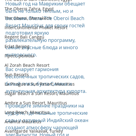
Новый год на Маврикии обещает 
The Oberoi Zahra, Egypt
быть не только теплым, но и 
веселым. Отель The Oberoi Beach 
The Oberoi, Marrakech
Resort Mauritius для своих гостей 
InterContinental Phuket Resort
подготовил яркую 
Regent Bali Canggu
развлекательную программу, 
Eclat Beijing
самые вкусные блюда и много 
интересного.
Пресс-релизы
Al Zorah Beach Resort
Вас очарует гармония 
Sun Resorts
бесконечных тропических садов, 
белый пляж, бухта Синяка и 
La Pirogue a Sun Resort, Mauritius
аутентичная архитектура курорта.
Sugar Beach a Sun Resort, Mauritius
Ambre a Sun Resort, Mauritius
Проведите зимние праздники на 
Long Beach, Mauritius
курорте, где пышные тропические 
сады и лазурный Индийский океан 
Anahita Mauritius
создают атмосферу чарующей 
Avantgarde Yalıkavak, Turkey
элегантности. Новый год и 