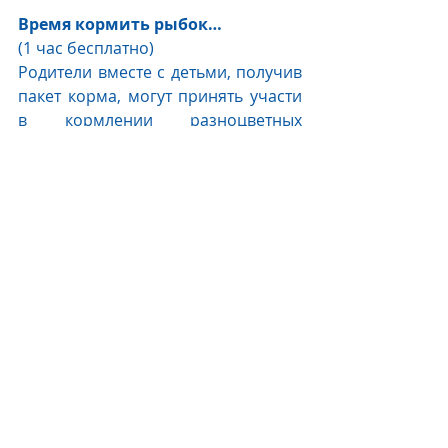
Время кормить рыбок… 
(1 час бесплатно) 
Родители вместе с детьми, получив 
пакет корма, могут принять участи 
в кормлении разноцветных 
тропических рыбок, обитающих в 
прудах курорта.
The Oberoi Beach Resort, Bali
 — 
излюбленное место для взрослых и 
детей, а также неисправимых 
романтиков и любителей 
комфортного отдыха в единении с 
природой!