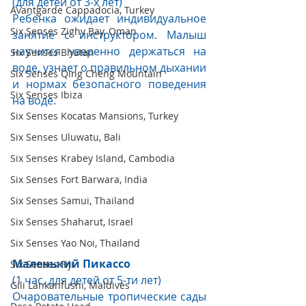
(для детей от 3-х лет)
Avantgarde Cappadocia, Turkey
Ребенка ожидает индивидуальное 
Six Senses Zighy Bay, Oman
занятие с инструктором. Малыш 
научится уверенно держаться на 
Six Senses Bhutan
воде, узнает о правильном дыхании 
Six Senses Qing Cheng Mountain
и нормах безопасного поведения 
Six Senses Ibiza
на воде. 
Six Senses Kocatas Mansions, Turkey
Six Senses Uluwatu, Bali
Six Senses Krabey Island, Cambodia
Six Senses Fort Barwara, India
Six Senses Samui, Thailand
Six Senses Shaharut, Israel
Six Senses Yao Noi, Thailand
Маленький Пикассо 
Six Senses Fiji
(1 час, для детей от 5-ти лет)
Gili Lankanfushi, Maldives
Очаровательные тропические сады 