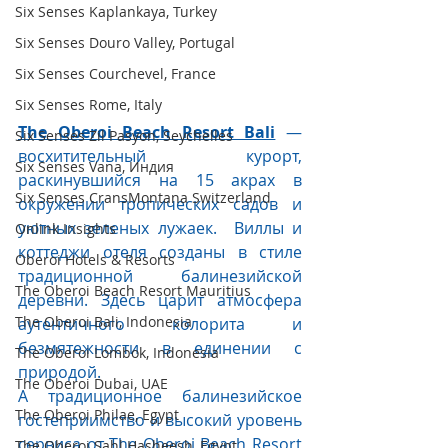
Six Senses Kaplankaya, Turkey
Six Senses Douro Valley, Portugal
Six Senses Courchevel, France
Six Senses Rome, Italy
The Oberoi Beach Resort Bali
— 
Six Senses Zil Pasyon, Seychelles
восхитительный курорт, 
Six Senses Vana, Индия
раскинувшийся на 15 акрах в 
Six Senses CransMontana Switzerland
окружении тропических садов и 
уютных зеленых лужаек.  Виллы и 
Onlink Insights
коттеджи отеля созданы в стиле 
Oberoi Hotels & Resorts
традиционной балинезийской 
The Oberoi Beach Resort Mauritius
деревни. Здесь царит атмосфера 
The Oberoi Bali, Indonesia
аутентичного колорита и 
безмятежности в единении с 
The Oberoi Lombok, Indonesia
природой. 
The Oberoi Dubai, UAE
А традиционное балинезийское 
The Oberoi Philae, Egypt
гостеприимство и высокий уровень 
сервиса от The Oberoi Beach Resort 
The Oberoi Sahl Hasheesh, Egypt