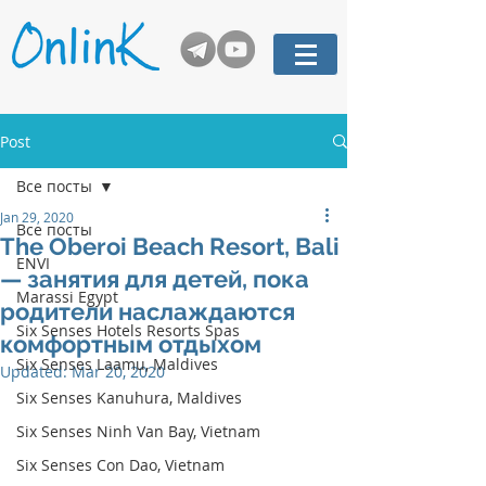
Post
Все посты
Jan 29, 2020
Все посты
The Oberoi Beach Resort, Bali
ENVI
— занятия для детей, пока
Marassi Egypt
родители наслаждаются
Six Senses Hotels Resorts Spas
комфортным отдыхом
Six Senses Laamu, Maldives
Updated:
Mar 20, 2020
Six Senses Kanuhura, Maldives
Six Senses Ninh Van Bay, Vietnam
Six Senses Con Dao, Vietnam