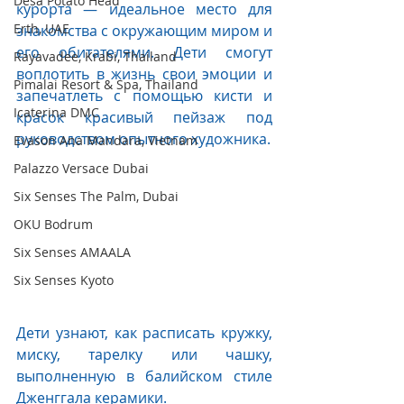
Desa Potato Head
курорта — идеальное место для 
Erth, UAE
знакомства с окружающим миром и 
его обитателями. Дети смогут 
Rayavadee, Krabi, Thailand
воплотить в жизнь свои эмоции и 
Pimalai Resort & Spa, Thailand
запечатлеть с помощью кисти и 
Icaterina DMC
красок красивый пейзаж под 
руководством опытного художника. 
Evason Ana Mandara, Vietnam
Palazzo Versace Dubai
Six Senses The Palm, Dubai
OKU Bodrum
Six Senses AMAALA
Six Senses Kyoto
Дети узнают, как расписать кружку, 
миску, тарелку или чашку, 
выполненную в балийском стиле 
Дженггала керамики. 