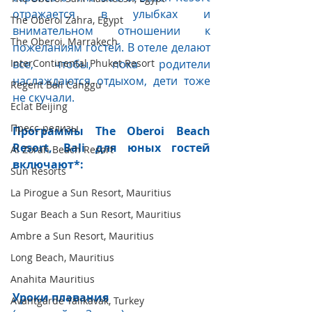
отражается в улыбках и 
The Oberoi Zahra, Egypt
внимательном отношении к 
The Oberoi, Marrakech
пожеланиям гостей. В отеле делают 
InterContinental Phuket Resort
все, чтобы, пока родители 
наслаждаются отдыхом, дети тоже 
Regent Bali Canggu
не скучали.
Eclat Beijing
Пресс-релизы
Программы The Oberoi Beach 
Resort, Bali для юных гостей 
Al Zorah Beach Resort
включают*:
Sun Resorts
La Pirogue a Sun Resort, Mauritius
Sugar Beach a Sun Resort, Mauritius
Ambre a Sun Resort, Mauritius
Long Beach, Mauritius
Anahita Mauritius
Уроки плавания 
Avantgarde Yalıkavak, Turkey