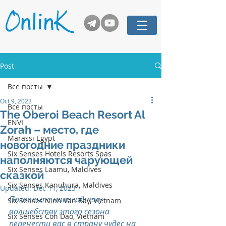
Post
Все посты
Oct 9, 2023
Все посты
The Oberoi Beach Resort Al
ENVI
Zorah – место, где
Marassi Egypt
новогодние праздники
Six Senses Hotels Resorts Spas
наполняются чарующей
Six Senses Laamu, Maldives
сказкой
Six Senses Kanuhura, Maldives
Updated:
Dec 11, 2023
Позвольте новогоднему 
Six Senses Ninh Van Bay, Vietnam
волшебству этого сезона 
Six Senses Con Dao, Vietnam
перенести вас в страну чудес на 