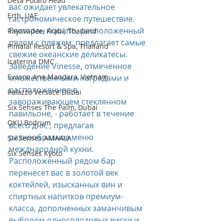
Desa Potato Head
вас ожидает увлекательное 
Erth, UAE
гастрономическое путешествие. 
Ресторан Aquario, расположенный 
Rayavadee, Krabi, Thailand
рядом с пляжем, предлагает самые 
Pimalai Resort & Spa, Thailand
свежие океанские деликатесы. 
Icaterina DMC
Заведение Vinesse, отмеченное 
Evason Ana Mandara, Vietnam
множественными наградами и 
расположенное в 
Palazzo Versace Dubai
завораживающем стеклянном 
Six Senses The Palm, Dubai
павильоне, - работает в течение 
OKU Bodrum
всего дня, , предлагая 
разнообразное меню 
Six Senses AMAALA
межднародной кухни. 
Six Senses Kyoto
Расположенный рядом бар 
перенесет вас в золотой век 
коктейлей, изысканных вин и 
спиртных напитков премиум-
класса, дополненных заманчивым 
выбором односолодовых виски и 